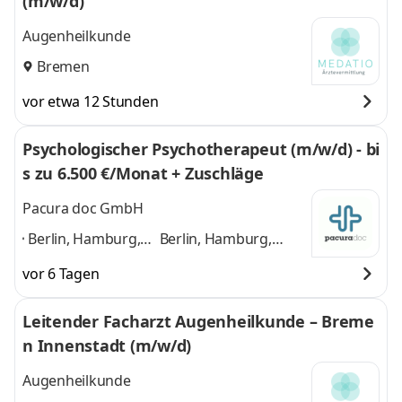
(m/w/d)
Mannheim,
Bonn
und 9 weitere
Nürnberg, Bremen,
Augenheilkunde
Bonn
,
Bremen
vor etwa 12 Stunden
Psychologischer Psychotherapeut (m/w/d) - bi
s zu 6.500 €/Monat + Zuschläge
Pacura doc GmbH
Berlin, Hamburg,
Berlin, Hamburg,
München, Köln,
München, Köln,
vor 6 Tagen
Frankfurt am Main,
Frankfurt am Main,
Düsseldorf,
Düsseldorf, Stuttgart,
Leitender Facharzt Augenheilkunde – Breme
Stuttgart, Leipzig,
Leipzig, Bremen,
n Innenstadt (m/w/d)
Bremen, Essen
,
Essen
und 8 weitere
Augenheilkunde