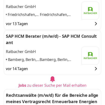
weitere
Ratbacher GmbH
Friedrichshafen,
Friedrichshafen,
Bremen, Essen,
Bremen, Essen, Berlin,
vor 13 Tagen
Berlin, Wuppertal
,
Wuppertal
und 3
weitere
SAP HCM Berater (m/w/d) - SAP HCM Consult
ant
Ratbacher GmbH
Bamberg, Berlin,
Bamberg, Berlin,
Bremen,
Bremen, Dortmund,
vor 14 Tagen
Dortmund,
Freiburg
und 3 weitere
Freiburg
,
Jobs
zu dieser Suche per Mail erhalten
Rechtsanwälte (m/w/d) für die Bereiche allge
meines Vertragsrecht Erneuerbare Energien