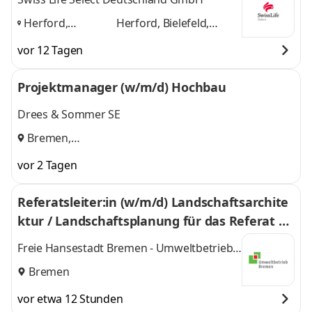
Herford,
Herford, Bielefeld,
Bielefeld,
Düsseldorf, Bremen
vor 12 Tagen
Düsseldorf,
und 2 weitere
Bremen
,
Projektmanager (w/m/d) Hochbau
Drees & Sommer SE
Bremen,
Frankfurt,Köln,Leipzig,Mainz,Magdeburg,Kiel,Dresden
vor 2 Tagen
Referatsleiter:in (w/m/d) Landschaftsarchite
ktur / Landschaftsplanung für das Referat Pl
anung und Bau
Freie Hansestadt Bremen - Umweltbetrieb
Bremen
Bremen
vor etwa 12 Stunden