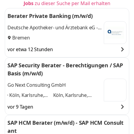
Jobs
zu dieser Suche per Mail erhalten
Berater Private Banking (m/w/d)
Deutsche Apotheker- und Ärztebank eG -
apoBank
Bremen
vor etwa 12 Stunden
SAP Security Berater - Berechtigungen / SAP
Basis (m/w/d)
Go Next Consulting GmbH
Köln, Karlsruhe,
Köln, Karlsruhe,
Berlin, Hamburg,
Berlin, Hamburg,
vor 9 Tagen
München, Leipzig,
München, Leipzig,
Dresden, Hannover,
Dresden, Hannover,
SAP HCM Berater (m/w/d) - SAP HCM Consult
Bremen, Stuttgart,
Bremen, Stuttgart,
ant
Frankfurt
,
Frankfurt
und 9