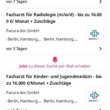
vor 7 Tagen
Facharzt für Radiologie (m/w/d) - bis zu 16.00
0 €/ Monat + Zuschläge
Pacura doc GmbH
Berlin, Hamburg,
Berlin, Hamburg,
München, Köln,
München, Köln,
vor 3 Tagen
Frankfurt am Main,
Frankfurt am Main,
Düsseldorf,
Düsseldorf, Stuttgart,
Stuttgart, Leipzig,
Leipzig, Dortmund,
Jobs
zu dieser Suche per Mail erhalten
Dortmund,
Bremen
und 8 weitere
Bremen
,
Facharzt für Kinder- und Jugendmedizin - bis
zu 16.000 €/Monat + Zuschläge
Pacura doc GmbH
Berlin, Hamburg,
Berlin, Hamburg,
München, Köln,
München, Köln,