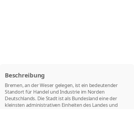
Beschreibung
Bremen, an der Weser gelegen, ist ein bedeutender
Standort für Handel und Industrie im Norden
Deutschlands. Die Stadt ist als Bundesland eine der
kleinsten administrativen Einheiten des Landes und
beherbergt den zweitgrößten Hafen Deutschlands.
Bremen verfügt über eine ausgeprägte Logistikbranche,
die von der guten Anbindung über Straße, Schiene,
Wasser und Luft profitiert. Die Automobilindustrie ist