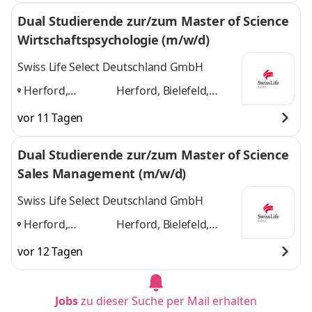
Dual Studierende zur/zum Master of Science
Wirtschaftspsychologie (m/w/d)
Swiss Life Select Deutschland GmbH
Herford,
Herford, Bielefeld,
Bielefeld,
Düsseldorf, Bremen
vor 11 Tagen
Düsseldorf,
und 2 weitere
Bremen
,
Dual Studierende zur/zum Master of Science
Sales Management (m/w/d)
Swiss Life Select Deutschland GmbH
Herford,
Herford, Bielefeld,
Bielefeld,
Düsseldorf, Bremen
vor 12 Tagen
Düsseldorf,
und 2 weitere
Bremen
,
Jobs
zu dieser Suche per Mail erhalten