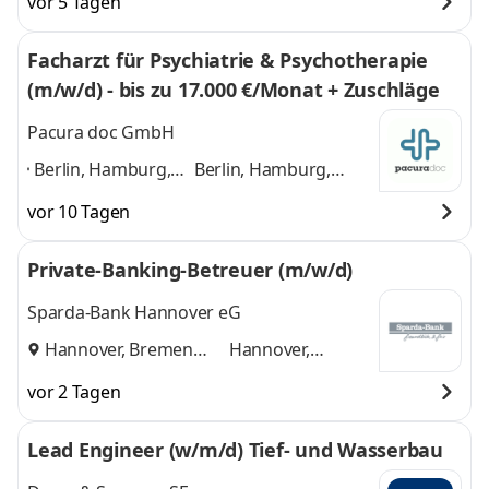
vor 5 Tagen
Frankfurt am Main,
Frankfurt am Main,
Düsseldorf,
Düsseldorf, Stuttgart,
Facharzt für Psychiatrie & Psychotherapie
Stuttgart, Leipzig,
Leipzig, Dortmund,
(m/w/d) - bis zu 17.000 €/Monat + Zuschläge
Dortmund,
Bremen
und 8 weitere
Bremen
,
Pacura doc GmbH
Berlin, Hamburg,
Berlin, Hamburg,
München, Köln,
München, Köln,
vor 10 Tagen
Frankfurt am Main,
Frankfurt am Main,
Düsseldorf,
Düsseldorf, Stuttgart,
Private-Banking-Betreuer (m/w/d)
Stuttgart, Leipzig,
Leipzig, Dortmund,
Dortmund,
Bremen
und 8 weitere
Sparda-Bank Hannover eG
Bremen
,
Hannover, Bremen
Hannover,
und
Bremen
vor 2 Tagen
Lead Engineer (w/m/d) Tief- und Wasserbau