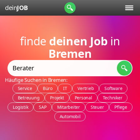
dein
JOB
finde
deinen Job
in
Bremen
Häufige Suchen in Bremen:
Service
Büro
IT
Vertrieb
Software
Betreuung
Projekt
Personal
Techniker
Logistik
SAP
Mitarbeiter
Steuer
Pflege
Automobil