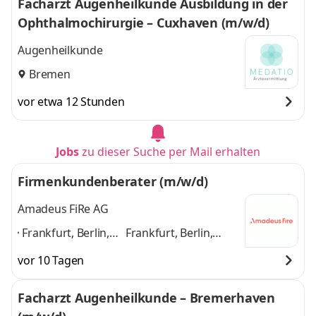
Facharzt Augenheilkunde Ausbildung in der
München,
Nürnberg, Bremen,
Ophthalmochirurgie – Cuxhaven (m/w/d)
Mannheim,
Bonn
und 9 weitere
Nürnberg, Bremen,
Augenheilkunde
Bonn
,
Bremen
vor etwa 12 Stunden
Jobs
zu dieser Suche per Mail erhalten
Firmenkundenberater (m/w/d)
Amadeus FiRe AG
Frankfurt, Berlin,
Frankfurt, Berlin,
Stuttgart,
Stuttgart, Düsseldorf,
vor 10 Tagen
Düsseldorf, Köln,
Köln, Hamburg,
Hamburg,
München, Mannheim,
Facharzt Augenheilkunde – Bremerhaven
München,
Nürnberg, Bremen,