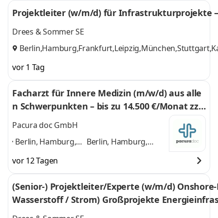
Projektleiter (w/m/d) für Infrastrukturprojekte
Drees & Sommer SE
Berlin,Hamburg,Frankfurt,Leipzig,München,Stuttgart,
vor 1 Tag
Facharzt für Innere Medizin (m/w/d) aus alle
n Schwerpunkten – bis zu 14.500 €/Monat zzg
l. Zuschläge
Pacura doc GmbH
Berlin, Hamburg,
Berlin, Hamburg,
München, Köln,
München, Köln,
vor 12 Tagen
Frankfurt am Main,
Frankfurt am Main,
Düsseldorf,
Düsseldorf, Stuttgart,
(Senior-) Projektleiter/Experte (w/m/d) Onshore
Stuttgart, Leipzig,
Leipzig, Dortmund,
Wasserstoff / Strom) Großprojekte Energieinfra
Dortmund,
Bremen
und 8 weitere
Bremen
,