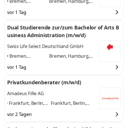
Bremen,
Bremen, Hamburg,
Hamburg,
Hannover, Münster,
vor 1 Tag
Hannover,
Herford, Stuttgart
und
Münster, Herford,
4 weitere
Dual Studierende zur/zum Bachelor of Arts B
Stuttgart
,
usiness Administration (m/w/d)
Swiss Life Select Deutschland GmbH
Bremen,
Bremen, Hamburg,
Hamburg,
Hannover, Münster,
vor 1 Tag
Hannover,
Herford, Stuttgart
und
Münster, Herford,
4 weitere
Privatkundenberater (m/w/d)
Stuttgart
,
Amadeus FiRe AG
Frankfurt, Berlin,
Frankfurt, Berlin,
Stuttgart,
Stuttgart, Düsseldorf,
vor 2 Tagen
Düsseldorf, Köln,
Köln, Hamburg,
Hamburg,
München, Mannheim,