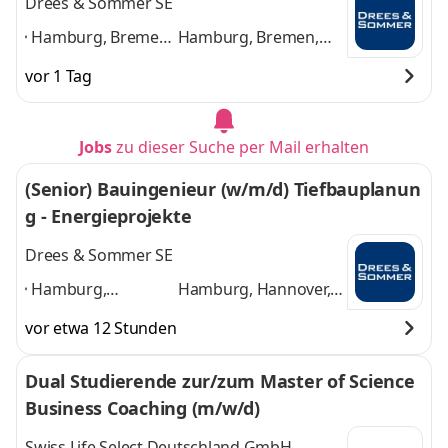
Drees & Sommer SE
Hamburg, Bremen,
Hamburg, Bremen,
Hannover, Kiel,
Hannover, Kiel, Berlin,
vor 1 Tag
Berlin, Leipzig,
Leipzig, Münster,
Münster, Dresden,
Dresden, Wolfsburg,
Wolfsburg,
Frankfurt am Main
Jobs
zu dieser Suche per Mail erhalten
Frankfurt am Main
,
und 8 weitere
(Senior) Bauingenieur (w/m/d) Tiefbauplanun
g - Energieprojekte
Drees & Sommer SE
Hamburg,
Hamburg, Hannover,
Hannover, Münster,
Münster, Bremen,
vor etwa 12 Stunden
Bremen, Dresden,
Dresden, Leipzig,
Leipzig, Düsseldorf,
Düsseldorf, Köln,
Dual Studierende zur/zum Master of Science
Köln, München,
München, Frankfurt,
Business Coaching (m/w/d)
Frankfurt, Berlin
,
Berlin
und 9 weitere
Swiss Life Select Deutschland GmbH