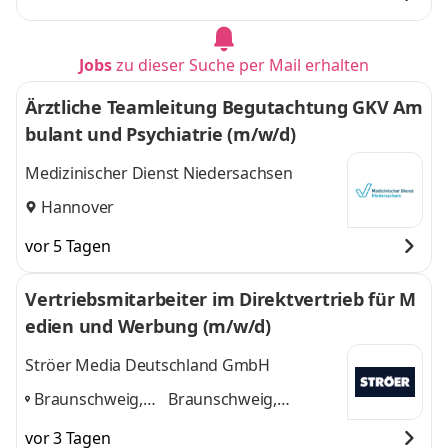
Jobs
zu dieser Suche per Mail erhalten
Ärztliche Teamleitung Begutachtung GKV Am
bulant und Psychiatrie (m/w/d)
Medizinischer Dienst Niedersachsen
Hannover
vor 5 Tagen
Vertriebsmitarbeiter im Direktvertrieb für M
edien und Werbung (m/w/d)
Ströer Media Deutschland GmbH
Braunschweig,
Braunschweig,
Wolfsburg, Celle,
Wolfsburg, Celle,
vor 3 Tagen
Hannover
,
Hannover
und 2