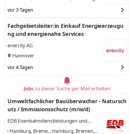
Hamburg,
Hannover, Münster
und
vor 3 Tagen
Hannover,
2 weitere
Münster
,
Fachgebietsleiter:in Einkauf Energieerzeugu
ng und energienahe Services
enercity AG
Hannover
vor 4 Tagen
Jobs
zu dieser Suche per Mail erhalten
Umweltfachlicher Bauüberwacher - Natursch
utz / Immissionsschutz (m/w/d)
EDB Eisenbahndienstleistungen und
Bahntechnik GmbH
Hamburg, Bremen,
Hamburg, Bremen,