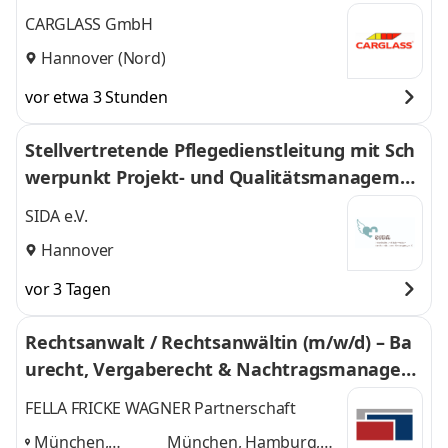
g - 136
CARGLASS GmbH
Hannover (Nord)
vor etwa 3 Stunden
Stellvertretende Pflegedienstleitung mit Sch
werpunkt Projekt- und Qualitätsmanagemen
t
SIDA e.V.
Hannover
vor 3 Tagen
Rechtsanwalt / Rechtsanwältin (m/w/d) – Ba
urecht, Vergaberecht & Nachtragsmanagem
ent
FELLA FRICKE WAGNER Partnerschaft
München,
München, Hamburg,