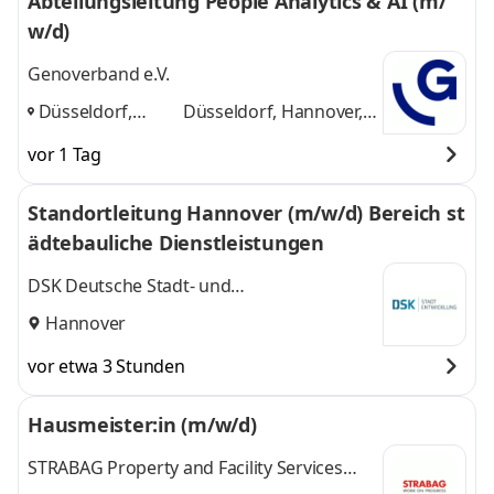
Abteilungsleitung People Analytics & AI (m/
w/d)
Genoverband e.V.
Düsseldorf,
Düsseldorf, Hannover,
Hannover, Neu-
Neu-Isenburg
und 1
vor 1 Tag
Isenburg
,
weitere
Standortleitung Hannover (m/w/d) Bereich st
ädtebauliche Dienstleistungen
DSK Deutsche Stadt- und
Grundstücksentwicklungsgesellschaft mbH
Hannover
vor etwa 3 Stunden
Hausmeister:in (m/w/d)
STRABAG Property and Facility Services