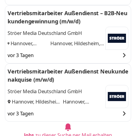
weitere
Vertriebsmitarbeiter Außendienst – B2B-Neu
kundengewinnung (m/w/d)
Ströer Media Deutschland GmbH
Hannover,
Hannover, Hildesheim,
Hildesheim,
Braunschweig
und 1
vor 3 Tagen
Braunschweig
,
weitere
Vertriebsmitarbeiter Außendienst Neukunde
nakquise (m/w/d)
Ströer Media Deutschland GmbH
Hannover, Hildesheim
Hannover,
und
Hildesheim
vor 3 Tagen
Jobs
zu dieser Suche per Mail erhalten