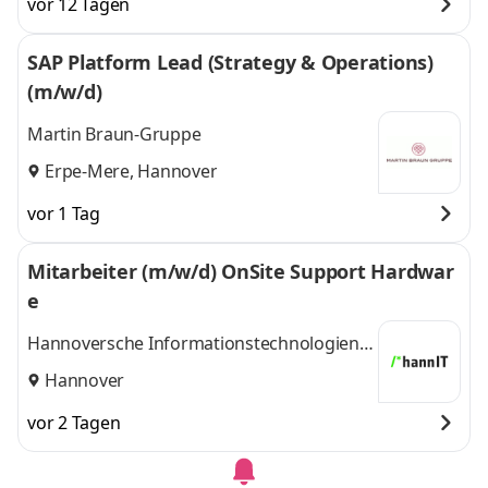
vor 12 Tagen
Frankfurt,
Hamburg, Hannover,
Hamburg,
München
und 3
SAP Platform Lead (Strategy & Operations)
Hannover,
weitere
(m/w/d)
München
,
Martin Braun-Gruppe
Erpe-Mere, Hannover
vor 1 Tag
Mitarbeiter (m/w/d) OnSite Support Hardwar
e
Hannoversche Informationstechnologien
AöR
Hannover
vor 2 Tagen