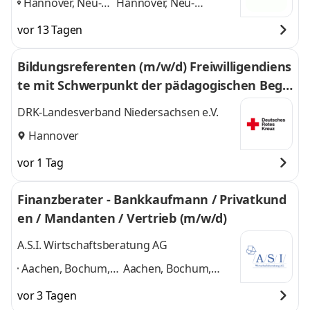
Hannover, Neu-
Hannover, Neu-
Isenburg,
Isenburg, Rösrath-
vor 13 Tagen
Rösrath-
Forsbach
und 1 weitere
Forsbach
,
Bildungsreferenten (m/w/d) Freiwilligendiens
te mit Schwerpunkt der pädagogischen Begl
eitung und Betreuung der FSJ- und BFD-Teiln
DRK-Landesverband Niedersachsen e.V.
ehmenden
Hannover
vor 1 Tag
Finanzberater - Bankkaufmann / Privatkund
en / Mandanten / Vertrieb (m/w/d)
A.S.I. Wirtschaftsberatung AG
Aachen, Bochum,
Aachen, Bochum,
Cottbus,
Cottbus, Düsseldorf,
vor 3 Tagen
Düsseldorf,
Frankfurt, Halle,