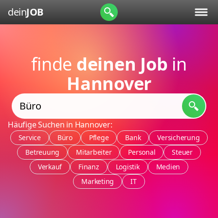
dein
JOB
finde
deinen Job
in
Hannover
Häufige Suchen in Hannover:
Service
Büro
Pflege
Bank
Versicherung
Betreuung
Mitarbeiter
Personal
Steuer
Verkauf
Finanz
Logistik
Medien
Marketing
IT