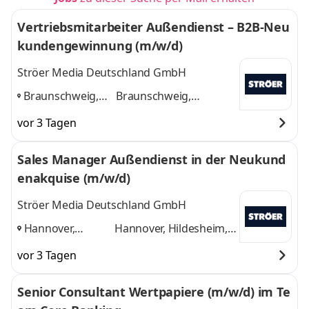
Vertriebsmitarbeiter Außendienst – B2B-Neu
kundengewinnung (m/w/d)
Ströer Media Deutschland GmbH
Braunschweig,
Braunschweig,
Wolfsburg, Celle,
Wolfsburg, Celle,
vor 3 Tagen
Hannover
,
Hannover
und 2
weitere
Sales Manager Außendienst in der Neukund
enakquise (m/w/d)
Ströer Media Deutschland GmbH
Hannover,
Hannover, Hildesheim,
Hildesheim,
Braunschweig
und 1
vor 3 Tagen
Braunschweig
,
weitere
Senior Consultant Wertpapiere (m/w/d) im Te