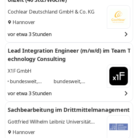
Cochlear Deutschland GmbH & Co. KG
Hannover
vor etwa 3 Stunden
Lead Integration Engineer (m/w/d) im Team T
echnology Consulting
X1F GmbH
bundesweit,
bundesweit,
Düsseldorf,
Düsseldorf, Frankfurt,
vor etwa 3 Stunden
Frankfurt,
Hamburg, Hannover,
Hamburg,
München
und 3
Sachbearbeitung im Drittmittelmanagement
Hannover,
weitere
München
,
Gottfried Wilhelm Leibniz Universität
Hannover
Hannover