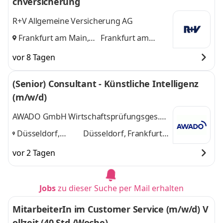
chversicherung
R+V Allgemeine Versicherung AG
Frankfurt am Main,
Frankfurt am
Hannover
und
Main, Hannover
vor 8 Tagen
(Senior) Consultant - Künstliche Intelligenz
(m/w/d)
AWADO GmbH Wirtschaftsprüfungsges.
Steuerberatungsges.
Düsseldorf,
Düsseldorf, Frankfurt
Frankfurt (Main),
(Main), Hannover
und 1
vor 2 Tagen
Hannover
,
weitere
Jobs
zu dieser Suche per Mail erhalten
MitarbeiterIn im Customer Service (m/w/d) V
ollzeit (40 Std./Woche)