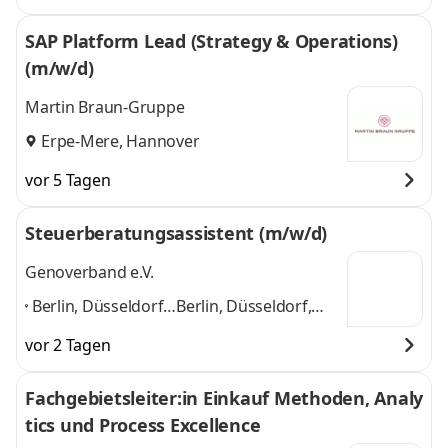
SAP Platform Lead (Strategy & Operations)
(m/w/d)
Martin Braun-Gruppe
Erpe-Mere, Hannover
vor 5 Tagen
Steuerberatungsassistent (m/w/d)
Genoverband e.V.
Berlin, Düsseldorf,
Berlin, Düsseldorf,
Hamburg,
Hamburg, Hannover,
vor 2 Tagen
Hannover, Leipzig,
Leipzig, Neu-Isenburg,
Neu-Isenburg,
Rendsburg, Schwerin
Fachgebietsleiter:in Einkauf Methoden, Analy
Rendsburg,
und 6 weitere
tics und Process Excellence
Schwerin
,