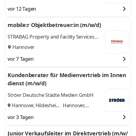
Glinde, Hannover,
Glinde, Hannover,
vor 12 Tagen
Lüneburg,
Lüneburg,
Neumünster,
Neumünster, Rostock
mobile:r Objektbetreuer:in (m/w/d)
Rostock
,
und 5 weitere
STRABAG Property and Facility Services
GmbH
Hannover
vor 7 Tagen
Kundenberater für Medienvertrieb im Innen
dienst (m/w/d)
Ströer Deutsche Städte Medien GmbH
Hannover, Hildesheim
Hannover,
und
Hildesheim
vor 3 Tagen
Junior Verkaufsleiter im Direktvertrieb (m/w/