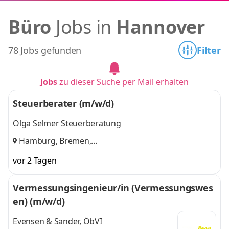
Büro
Jobs in
Hannover
78 Jobs gefunden
Filter
Jobs
zu dieser Suche per Mail erhalten
Steuerberater (m/w/d)
Olga Selmer Steuerberatung
Hamburg, Bremen,
Kiel,Rostock,Schwerin,Lübeck,Neumünster,Flensburg,S
vor 2 Tagen
Berlin
,
Vermessungsingenieur/in (Vermessungswes
en) (m/w/d)
Evensen & Sander, ÖbVI