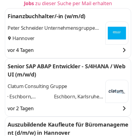
Jobs
zu dieser Suche per Mail erhalten
Finanzbuchhalter/-in (w/m/d)
Peter Schneider Unternehmensgruppe
GmbH & Co. KG
Hannover
vor 4 Tagen
Senior SAP ABAP Entwickler - S/4HANA / Web
UI (m/w/d)
Clatum Consulting Gruppe
Eschborn,
Eschborn, Karlsruhe,
Karlsruhe, Berlin,
Berlin, Hamburg,
vor 2 Tagen
Hamburg,
München, Leipzig,
München, Leipzig,
Köln, Dresden,
Auszubildende Kaufleute für Büromanageme
Köln, Dresden,
Hannover, Bremen,
nt (d/m/w) in Hannover
Hannover, Bremen,
Stuttgart
und 9