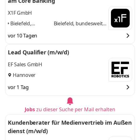
am Core Banking
X1F GmbH
Bielefeld,
Bielefeld, bundesweit,
bundesweit,
Düsseldorf, Frankfurt,
vor 10 Tagen
Düsseldorf,
Hannover
und 2
Frankfurt,
weitere
Lead Qualifier (m/w/d)
Hannover
,
EF Sales GmbH
Hannover
vor 1 Tag
Jobs
zu dieser Suche per Mail erhalten
Kundenberater für Medienvertrieb im Außen
dienst (m/w/d)