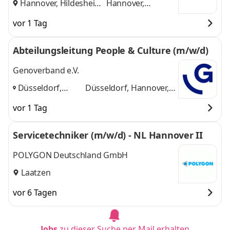
Hannover, Hildesheim
Hannover,
und
Hildesheim
vor 1 Tag
Abteilungsleitung People & Culture (m/w/d)
Genoverband e.V.
Düsseldorf,
Düsseldorf, Hannover,
Hannover, Neu-
Neu-Isenburg
und 1
vor 1 Tag
Isenburg
,
weitere
Servicetechniker (m/w/d) - NL Hannover II
POLYGON Deutschland GmbH
Laatzen
vor 6 Tagen
Jobs
zu dieser Suche per Mail erhalten