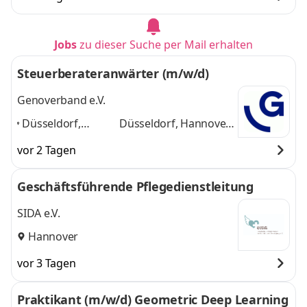
Jobs
zu dieser Suche per Mail erhalten
Steuerberateranwärter (m/w/d)
Genoverband e.V.
Düsseldorf,
Düsseldorf, Hannover,
Hannover, Neu-
Neu-Isenburg,
vor 2 Tagen
Isenburg,
Rendsburg, Schwerin,
Rendsburg,
Münster
und 4 weitere
Geschäftsführende Pflegedienstleitung
Schwerin,
Münster
,
SIDA e.V.
Hannover
vor 3 Tagen
Praktikant (m/w/d) Geometric Deep Learning