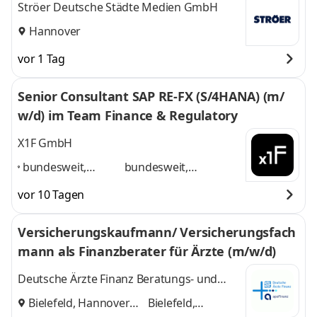
Ströer Deutsche Städte Medien GmbH
Hannover
vor 1 Tag
Senior Consultant SAP RE-FX (S/4HANA) (m/
w/d) im Team Finance & Regulatory
X1F GmbH
bundesweit,
bundesweit,
Düsseldorf,
Düsseldorf, Frankfurt,
vor 10 Tagen
Frankfurt,
Hamburg, Hannover,
Hamburg,
München, Home-
Versicherungskaufmann/ Versicherungsfach
Hannover,
Office
und 3 weitere
mann als Finanzberater für Ärzte (m/w/d)
München, Home-
Office
,
Deutsche Ärzte Finanz Beratungs- und
Vermittlungs AG
Bielefeld, Hannover
Bielefeld,