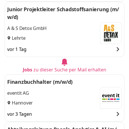
Frankfurt, Halle,
Hannover, Karlsruhe,
Junior Projektleiter Schadstoffsanierung (m/
Hannover,
München, Münster,
w/d)
Karlsruhe,
Stuttg
und 8 weitere
München, Münster,
A & S Detox GmbH
Stuttg
,
Lehrte
vor 1 Tag
Jobs
zu dieser Suche per Mail erhalten
Finanzbuchhalter (m/w/d)
eventit AG
Hannover
vor 3 Tagen