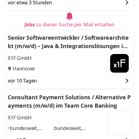
vor etwa 3 Stunden
Düsseldorf, Essen,
Essen, Bielefeld,
Bielefeld,
Hannover
und 4
Hannover
,
weitere
Jobs
zu dieser Suche per Mail erhalten
Senior Softwareentwickler / Softwarearchite
kt (m/w/d) – Java & Integrationslösungen im
Team Engineering, Visuals & Architecture
X1F GmbH
Hannover
vor 10 Tagen
Consultant Payment Solutions / Alternative P
ayments (m/w/d) im Team Core Banking
X1F GmbH
bundesweit,
bundesweit,
Düsseldorf,
Düsseldorf, Frankfurt,