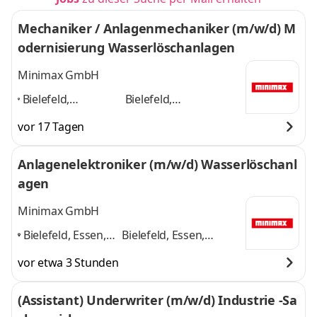
Mechaniker / Anlagenmechaniker (m/w/d) M
odernisierung Wasserlöschanlagen
Minimax GmbH
Bielefeld,
Bielefeld,
Braunschweig,
Braunschweig,
vor 17 Tagen
Göttingen,
Göttingen, Hannover,
Hannover,
Hildesheim, Kassel,
Anlagenelektroniker (m/w/d) Wasserlöschanl
Hildesheim, Kassel,
Paderborn, Salzgitter
agen
Paderborn,
und 6 weitere
Salzgitter
,
Minimax GmbH
Bielefeld, Essen,
Bielefeld, Essen,
Gütersloh,
Gütersloh, Hannover,
vor etwa 3 Stunden
Hannover,
Münster, Paderborn
Münster,
und 4 weitere
(Assistant) Underwriter (m/w/d) Industrie -Sa
Paderborn
,