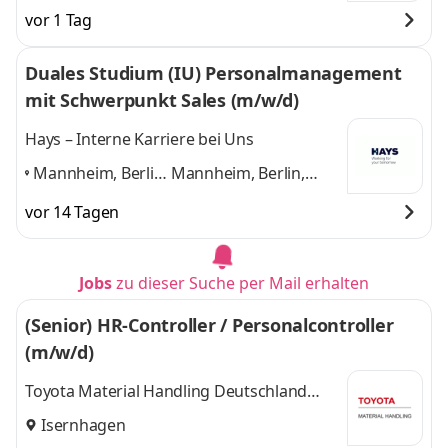
vor 1 Tag
Duales Studium (IU) Personalmanagement
mit Schwerpunkt Sales (m/w/d)
Hays – Interne Karriere bei Uns
Mannheim, Berlin,
Mannheim, Berlin,
München,
München, Düsseldorf,
vor 14 Tagen
Düsseldorf,
Hannover
und 3
Hannover
,
weitere
Jobs
zu dieser Suche per Mail erhalten
(Senior) HR-Controller / Personalcontroller
(m/w/d)
Toyota Material Handling Deutschland
GmbH
Isernhagen