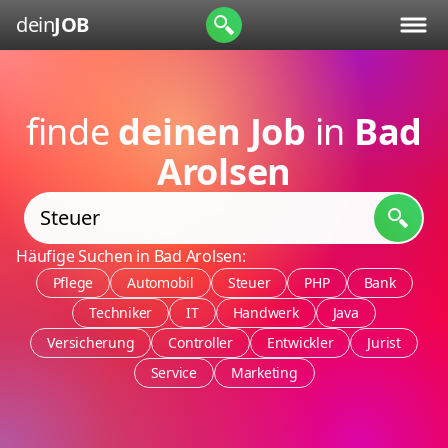
dein
JOB
finde
deinen Job
in
Bad
Arolsen
Häufige Suchen in Bad Arolsen:
Pflege
Automobil
Steuer
PHP
Bank
Techniker
IT
Handwerk
Java
Versicherung
Controller
Entwickler
Jurist
Service
Marketing