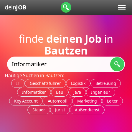
dein
JOB
finde
deinen Job
in
Bautzen
Häufige Suchen in Bautzen:
IT
Geschäftsführer
Logistik
Betreuung
Informatiker
Bau
Java
Ingenieur
Key Account
Automobil
Marketing
Leiter
Steuer
Jurist
Außendienst