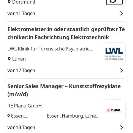
Dortmund
vor 11 Tagen
Elektromeister:in oder staatlich geprüfte:r Te
chniker:in Fachrichtung Elektrotechnik
LWL-Klinik für Forensische Psychiatrie
Dortmund - Wilfried-Rasch-Klinik
Lünen
vor 12 Tagen
Senior Sales Manager – Kunststoffrezyklate
(m/w/d)
RE Plano GmbH
Essen,
Essen, Hamburg, Lünen
Hamburg,
und 1 weitere
vor 13 Tagen
Lünen
,