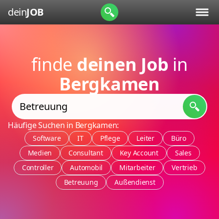
dein
JOB
finde
deinen Job
in
Bergkamen
Häufige Suchen in Bergkamen:
Software
IT
Pflege
Leiter
Büro
Medien
Consultant
Key Account
Sales
Controller
Automobil
Mitarbeiter
Vertrieb
Betreuung
Außendienst