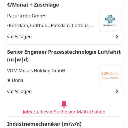
€/Monat + Zuschläge
Pacura doc GmbH
Potsdam, Cottbus,
Potsdam, Cottbus,
München,
München, Nürnberg,
vor 5 Tagen
Nürnberg,
Augsburg, Köln,
Augsburg, Köln,
Dortmund, Münster,
Senior Engineer Prozesstechnologie Luftfahrt
Dortmund,
Regensburg, Bielefeld
(m|w|d)
Münster,
und 7 weitere
Regensburg,
VDM Metals Holding GmbH
Bielefeld
,
Unna
vor 9 Tagen
Jobs
zu dieser Suche per Mail erhalten
Industriemechaniker (m/w/d)