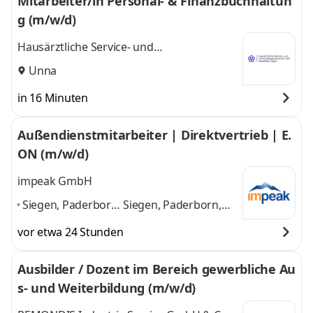
Mitarbeiter/in Personal- & Finanzbuchhaltun
g (m/w/d)
Hausärztliche Service- und
Wirtschaftsgesellschaft mbH WL
Unna
in 16 Minuten
Außendienstmitarbeiter | Direktvertrieb | E.
ON (m/w/d)
impeak GmbH
Siegen, Paderborn,
Siegen, Paderborn,
Bonn, Meschede,
Bonn, Meschede,
vor etwa 24 Stunden
Wesel am Rhein,
Wesel am Rhein,
Bielefeld, Unna,
Bielefeld, Unna,
Ausbilder / Dozent im Bereich gewerbliche Au
Oberhausen
,
Oberhausen
und 6
s- und Weiterbildung (m/w/d)
weitere