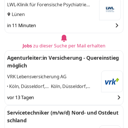
LWL-Klinik für Forensische Psychiatrie
Dortmund - Wilfried-Rasch-Klinik
Lünen
in 11 Minuten
Jobs
zu dieser Suche per Mail erhalten
Agenturleiter:in Versicherung - Quereinstieg
möglich
VRK Lebensversicherung AG
Köln, Düsseldorf,
Köln, Düsseldorf,
Essen, Lünen,
Essen, Lünen,
vor 13 Tagen
Münster/Altenberge,
Münster/Altenberge,
Bergisch Gladbach
,
Bergisch Gladbach
und
Servicetechniker (m/w/d) Nord- und Ostdeut
4 weitere
schland