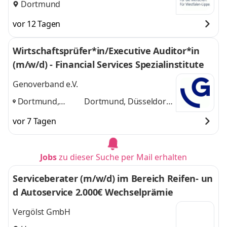
Dortmund
vor 12 Tagen
Wirtschaftsprüfer*in/Executive Auditor*in
(m/w/d) - Financial Services Spezialinstitute
Genoverband e.V.
Dortmund,
Dortmund, Düsseldorf,
Düsseldorf, Köln,
Köln, Münster
und 2
vor 7 Tagen
Münster
,
weitere
Jobs
zu dieser Suche per Mail erhalten
Serviceberater (m/w/d) im Bereich Reifen- un
d Autoservice 2.000€ Wechselprämie
Vergölst GmbH