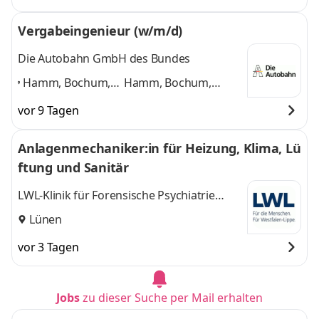
Vergabeingenieur (w/m/d)
Die Autobahn GmbH des Bundes
Hamm, Bochum,
Hamm, Bochum,
Dillenburg,
Dillenburg, Netphen,
vor 9 Tagen
Netphen, Hagen,
Hagen, Osnabrück,
Osnabrück,
Münster
und 5 weitere
Anlagenmechaniker:in für Heizung, Klima, Lü
Münster
,
ftung und Sanitär
LWL-Klinik für Forensische Psychiatrie
Dortmund-Wilfried-Rasch-Klinik
Lünen
vor 3 Tagen
Jobs
zu dieser Suche per Mail erhalten