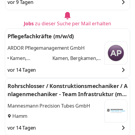
vor 9 Tagen
Jobs
zu dieser Suche per Mail erhalten
Pflegefachkräfte (m/w/d)
ARDOR Pflegemanagement GmbH
Kamen,
Kamen, Bergkamen,
Bergkamen,
Lünen, Hamm, Unna,
vor 14 Tagen
Lünen, Hamm,
Dortmund, Ascheberg
Unna, Dortmund,
und 5 weitere
Rohrschlosser / Konstruktionsmechaniker / A
Ascheberg
,
nlagenmechaniker - Team Infrastruktur (m/
w/d)
Mannesmann Precision Tubes GmbH
Hamm
vor 14 Tagen