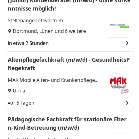
(Junior) Kundenberater (m/w/d) - ohne Vorke
nntnisse möglich!
Stellenangebotevertrieb
Dortmund
,
Lünen
und 6 weitere
in etwa 2 Stunden
Altenpflegefachkraft (m/w/d) - GesundheitsP
flegekraft
MAK Mobile Alten- und Krankenpflege
GmbH
Unna
vor 5 Tagen
Pädagogische Fachkraft für stationäre Elter
n‑Kind‑Betreuung (m/w/d)