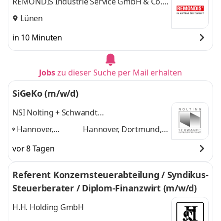
REMONDIS Industrie Service GmbH & Co.
KG
Lünen
in 10 Minuten
Jobs
zu dieser Suche per Mail erhalten
SiGeKo (m/w/d)
NSI Nolting + Schwandt
Ingenieurgesellschaft mbH + Co.KG
Hannover,
Hannover, Dortmund,
Dortmund, Köln,
Köln, Essen, Bochum
vor 8 Tagen
Essen, Bochum
,
und 3 weitere
Referent Konzernsteuerabteilung / Syndikus-
Steuerberater / Diplom-Finanzwirt (m/w/d)
H.H. Holding GmbH