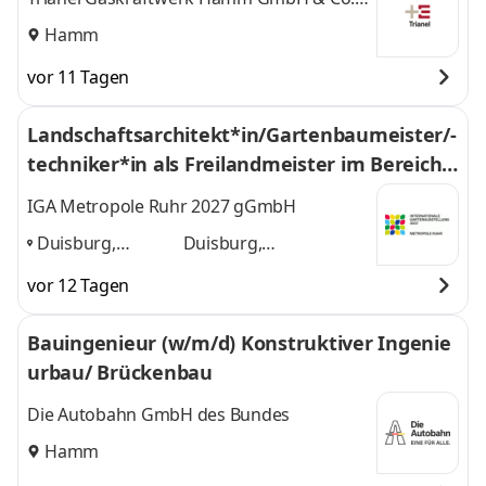
KG
Hamm
vor 11 Tagen
Landschaftsarchitekt*in/Gartenbaumeister/-
techniker*in als Freilandmeister im Bereich
Gärtnerische Ausstellungen (m/w/d)
IGA Metropole Ruhr 2027 gGmbH
Duisburg,
Duisburg,
Gelsenkirchen,
Gelsenkirchen,
vor 12 Tagen
Dortmund,
Dortmund, Lünen
und
Lünen
,
2 weitere
Bauingenieur (w/m/d) Konstruktiver Ingenie
urbau/ Brückenbau
Die Autobahn GmbH des Bundes
Hamm