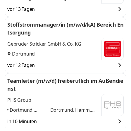
Essen, Lünen
,
und 1 weitere
vor 13 Tagen
Stoffstrommanager/in (m/w/d/kA) Bereich En
tsorgung
Gebrüder Stricker GmbH & Co. KG
Dortmund
vor 12 Tagen
Teamleiter (m/w/d) freiberuflich im Außendie
nst
PHS Group
Dortmund,
Dortmund, Hamm,
Hamm, Lippstadt,
Lippstadt, Bochum,
in 10 Minuten
Bochum,
Arnsberg, Unna
und 4
Arnsberg, Unna
,
weitere