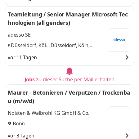
Dortmund,
Dortmund, Dresden
Dresden
,
und 4 weitere
Teamleitung / Senior Manager Microsoft Tec
hnologien (all genders)
adesso SE
Düsseldorf, Köln,
Düsseldorf, Köln,
Aachen, Bonn
,
Aachen, Bonn
und 2
vor 11 Tagen
weitere
Jobs
zu dieser Suche per Mail erhalten
Maurer - Betonieren / Verputzen / Trockenba
u (m/w/d)
Noisten & Walbröhl KG GmbH & Co.
Bonn
vor 3 Tagen