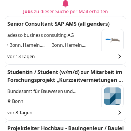
Jobs
zu dieser Suche per Mail erhalten
Senior Consultant SAP AMS (all genders)
adesso business consulting AG
Bonn, Hameln,
Bonn, Hameln,
Hannover, Köln,
Hannover, Köln,
vor 13 Tagen
Paderborn,
Paderborn,
Düsseldorf,
Düsseldorf, weitere
Studentin / Student (w/m/d) zur Mitarbeit im
weitere Standorte
Standorte in DE
und 4
Forschungs­projekt „Kurzzeit­vermietungen u
in DE
,
weitere
nd Wohnraum­schutz“
Bundesamt für Bauwesen und
Raumordnung (BBR)
Bonn
vor 8 Tagen
Projektleiter Hochbau - Bauingenieur / Baulei