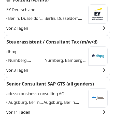
EY Deutschland
Berlin, Düsseldorf,
Berlin, Düsseldorf,
Frankfurt/Main,
Frankfurt/Main,
vor 2 Tagen
Hamburg, Köln,
Hamburg, Köln,
München,
München, Stuttgart
Steuerassistent / Consultant Tax (m/w/d)
Stuttgart
,
und 5 weitere
dhpg
Nürnberg,
Nürnberg, Bamberg,
Bamberg, Berlin,
Berlin, Bonn, Bremen,
vor 3 Tagen
Bonn, Bremen,
Ebern, Köln, Krefeld,
Ebern, Köln,
Stuttgart
und 7
Senior Consultant SAP GTS (all genders)
Krefeld, Stuttgart
,
weitere
adesso business consulting AG
Augsburg, Berlin,
Augsburg, Berlin,
Bonn, Bremen,
Bonn, Bremen,
vor 11 Tagen