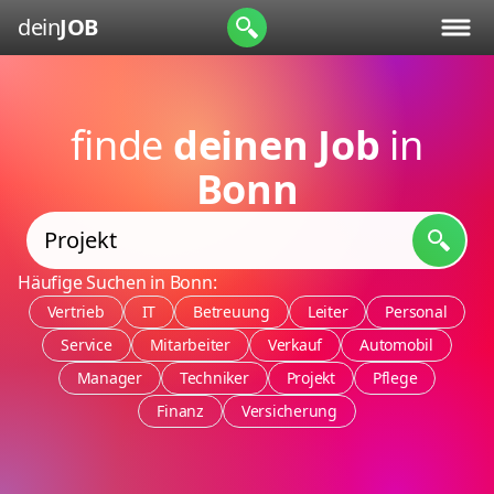
dein
JOB
finde
deinen Job
in
Bonn
Häufige Suchen in Bonn:
Vertrieb
IT
Betreuung
Leiter
Personal
Service
Mitarbeiter
Verkauf
Automobil
Manager
Techniker
Projekt
Pflege
Finanz
Versicherung