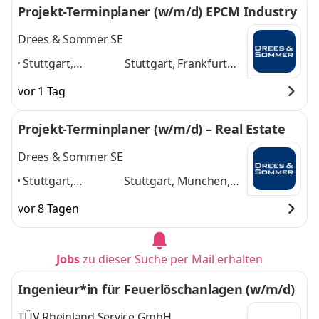
Projekt-Terminplaner (w/m/d) EPCM Industry
Leipzig, Berlin
,
weitere
Drees & Sommer SE
Stuttgart,
Stuttgart, Frankfurt
Frankfurt am Main,
am Main, München,
vor 1 Tag
München,
Hamburg, Mannheim,
Hamburg,
Köln, Berlin
und 5
Projekt-Terminplaner (w/m/d) – Real Estate
Mannheim, Köln,
weitere
Berlin
,
Drees & Sommer SE
Stuttgart,
Stuttgart, München,
München,
Frankfurt am Main,
vor 8 Tagen
Frankfurt am Main,
Köln, Leipzig, Berlin,
Köln, Leipzig,
Hamburg
und 5
Berlin, Hamburg
,
weitere
Jobs
zu dieser Suche per Mail erhalten
Ingenieur*in für Feuerlöschanlagen (w/m/d)
TÜV Rheinland Service GmbH