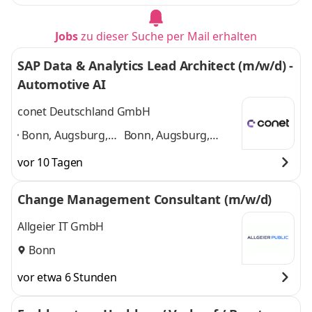
Jobs
zu dieser Suche per Mail erhalten
SAP Data & Analytics Lead Architect (m/w/d) -
Automotive AI
conet Deutschland GmbH
Bonn, Augsburg,
Bonn, Augsburg,
Berlin, Dortmund,
Berlin, Dortmund,
vor 10 Tagen
Düsseldorf,
Düsseldorf, Frankfurt
Frankfurt am Main,
am Main, Garching
Change Management Consultant (m/w/d)
Garching bei
bei München,
München,
Hamburg
und 5
Allgeier IT GmbH
Hamburg
,
weitere
Bonn
vor etwa 6 Stunden