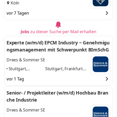
Köln
vor 7 Tagen
Jobs
zu dieser Suche per Mail erhalten
Experte (w/m/d) EPCM Industry ‒ Genehmigu
ngsmanagement mit Schwerpunkt BImSchG
Drees & Sommer SE
Stuttgart,
Stuttgart, Frankfurt
Frankfurt am
am Main, München,
vor 1 Tag
Main, München,
Köln, Berlin, Freiburg
Köln, Berlin,
und 4 weitere
Senior- / Projektleiter (w/m/d) Hochbau Bran
Freiburg
,
che Industrie
Drees & Sommer SE