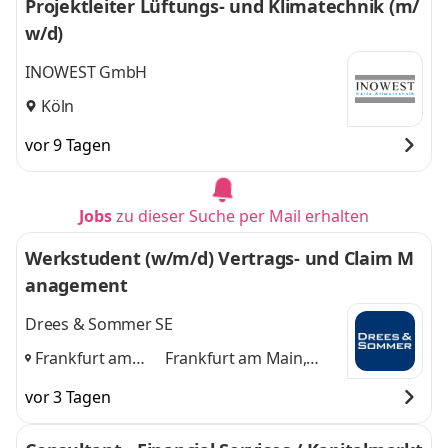
Projektleiter Lüftungs- und Klimatechnik (m/
w/d)
INOWEST GmbH
Köln
vor 9 Tagen
Jobs
zu dieser Suche per Mail erhalten
Werkstudent (w/m/d) Vertrags- und Claim M
anagement
Drees & Sommer SE
Frankfurt am
Frankfurt am Main,
Main, Köln,
Köln, Stuttgart
und 1
vor 3 Tagen
Stuttgart
,
weitere