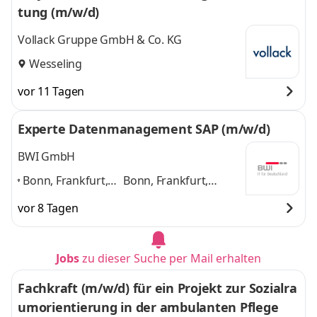
tung (m/w/d)
Vollack Gruppe GmbH & Co. KG
Wesseling
vor 11 Tagen
Experte Datenmanagement SAP (m/w/d)
BWI GmbH
Bonn, Frankfurt,
Bonn, Frankfurt,
Hamburg,
Hamburg, München,
vor 8 Tagen
München,
Nürnberg, Ulm, Berlin,
Nürnberg, Ulm,
Leipzig
und 6 weitere
Berlin, Leipzig
,
Jobs
zu dieser Suche per Mail erhalten
Fachkraft (m/w/d) für ein Projekt zur Sozialra
umorientierung in der ambulanten Pflege