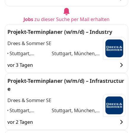
Jobs
zu dieser Suche per Mail erhalten
Projekt-Terminplaner (w/m/d) – Industry
Drees & Sommer SE
Stuttgart,
Stuttgart, München,
München,
Frankfurt am Main,
vor 3 Tagen
Frankfurt am Main,
Köln, Hamburg,
Köln, Hamburg,
Leipzig, Berlin
und 5
Projekt-Terminplaner (w/m/d) – Infrastructur
Leipzig, Berlin
,
weitere
e
Drees & Sommer SE
Stuttgart,
Stuttgart, München,
München,
Frankfurt am Main,
vor 2 Tagen
Frankfurt am Main,
Köln, Hamburg,
Köln, Hamburg,
Leipzig, Berlin
und 5