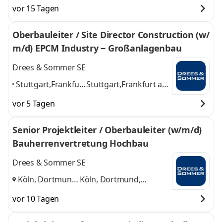
vor 15 Tagen
Oberbauleiter / Site Director Construction (w/
m/d) EPCM Industry ‒ Großanlagenbau
Drees & Sommer SE
Stuttgart,Frankfurt
Stuttgart,Frankfurt am
am Main,
Main, München,
vor 5 Tagen
München,
Hamburg, Leipzig,
Hamburg, Leipzig,
Köln, Berlin
und 5
Senior Projektleiter / Oberbauleiter (w/m/d)
Köln, Berlin
,
weitere
Bauherrenvertretung Hochbau
Drees & Sommer SE
Köln, Dortmund,
Köln, Dortmund,
Düsseldorf
,
Düsseldorf
und 1
vor 10 Tagen
weitere