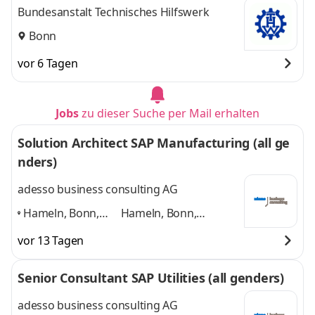
Umwelt“ der THW-Leitung in Bonn
Bundesanstalt Technisches Hilfswerk
Bonn
vor 6 Tagen
Jobs
zu dieser Suche per Mail erhalten
Solution Architect SAP Manufacturing (all ge
nders)
adesso business consulting AG
Hameln, Bonn,
Hameln, Bonn,
Hannover, Köln,
Hannover, Köln,
vor 13 Tagen
Paderborn,
Paderborn, Düsseldorf
Düsseldorf
,
und 4 weitere
Senior Consultant SAP Utilities (all genders)
adesso business consulting AG