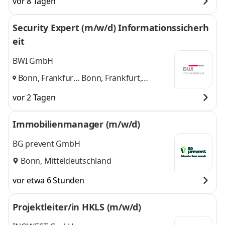
vor 8 Tagen
München,
Nürnberg, Ulm, Berlin,
Nürnberg, Ulm,
Leipzig
und 6 weitere
Security Expert (m/w/d) Informationssicherh
Berlin, Leipzig
,
eit
BWI GmbH
Bonn, Frankfurt,
Bonn, Frankfurt,
Meckenheim
,
Meckenheim
und 1
vor 2 Tagen
weitere
Immobilienmanager (m/w/d)
BG prevent GmbH
Bonn, Mitteldeutschland
vor etwa 6 Stunden
Projektleiter/in HKLS (m/w/d)