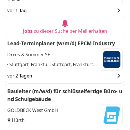
vor 1 Tag
Jobs
zu dieser Suche per Mail erhalten
Lead-Terminplaner (w/m/d) EPCM Industry
Drees & Sommer SE
Stuttgart, Frankfurt
Stuttgart, Frankfurt
am Main,
am Main, München,
vor 2 Tagen
München,
Hamburg, Mannheim,
Hamburg,
Köln, Leipzig,
Bauleiter (m/w/d) für schlüsselfertige Büro- u
Mannheim, Köln,
Dresden, Berlin
und 7
nd Schulgebäude
Leipzig, Dresden,
weitere
Berlin
,
GOLDBECK West GmbH
Hürth