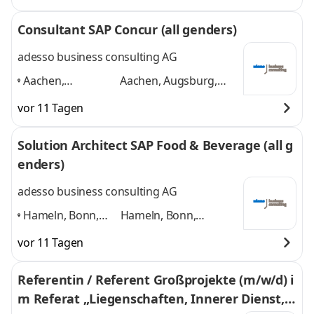
Consultant SAP Concur (all genders)
adesso business consulting AG
Aachen,
Aachen, Augsburg,
Augsburg, Berlin,
Berlin, Bonn, Bremen,
vor 11 Tagen
Bonn, Bremen,
Dortmund
und 4
Dortmund
,
weitere
Solution Architect SAP Food & Beverage (all g
enders)
adesso business consulting AG
Hameln, Bonn,
Hameln, Bonn,
Hannover, Köln,
Hannover, Köln,
vor 11 Tagen
Paderborn,
Paderborn, Düsseldorf
Düsseldorf
,
und 4 weitere
Referentin / Referent Großprojekte (m/w/d) i
m Referat „Liegenschaften, Innerer Dienst,