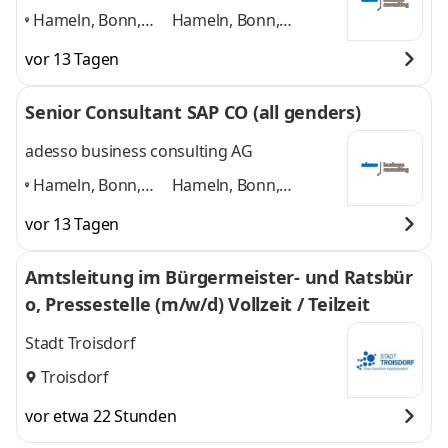
Hameln, Bonn,
Hameln, Bonn,
Hannover, Köln,
Hannover, Köln,
vor 13 Tagen
Paderborn,
Paderborn, Düsseldorf
Düsseldorf
,
und 4 weitere
Senior Consultant SAP CO (all genders)
adesso business consulting AG
Hameln, Bonn,
Hameln, Bonn,
Hannover, Köln,
Hannover, Köln,
vor 13 Tagen
Paderborn,
Paderborn, Düsseldorf
Düsseldorf
,
und 4 weitere
Amtsleitung im Bürgermeister- und Ratsbür
o, Pressestelle (m/w/d) Vollzeit / Teilzeit
Stadt Troisdorf
Troisdorf
vor etwa 22 Stunden