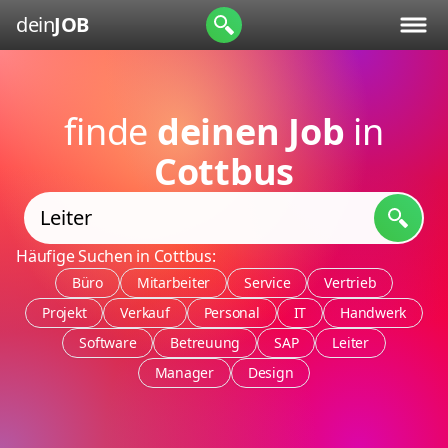
dein
JOB
finde
deinen Job
in
Cottbus
Häufige Suchen in Cottbus:
Büro
Mitarbeiter
Service
Vertrieb
Projekt
Verkauf
Personal
IT
Handwerk
Software
Betreuung
SAP
Leiter
Manager
Design