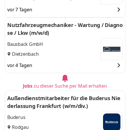
Darmstadt,
Koblenz
und 1 weitere
vor 7 Tagen
Koblenz
,
Nutzfahrzeugmechaniker - Wartung / Diagno
se / Lkw (m/w/d)
Bausback GmbH
Dietzenbach
vor 4 Tagen
Jobs
zu dieser Suche per Mail erhalten
Außendienstmitarbeiter für die Buderus Nie
derlassung Frankfurt (w/m/div.)
Buderus
Rodgau