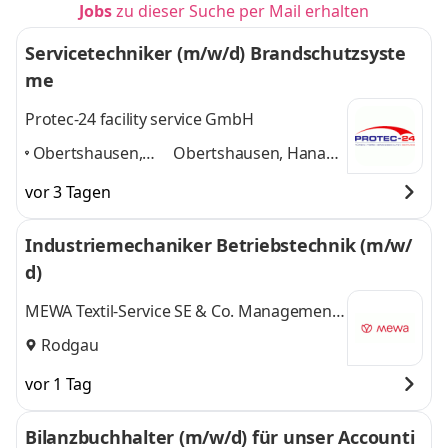
Jobs
zu dieser Suche per Mail erhalten
Servicetechniker (m/w/d) Brandschutzsyste
me
Protec-24 facility service GmbH
Obertshausen,
Obertshausen, Hanau,
Hanau, Offenbach,
Offenbach, Frankfurt,
vor 3 Tagen
Frankfurt,
Darmstadt, Mainz
und
Darmstadt, Mainz
,
4 weitere
Industriemechaniker Betriebstechnik (m/w/
d)
MEWA Textil-Service SE & Co. Management
OHG
Rodgau
vor 1 Tag
Bilanzbuchhalter (m/w/d) für unser Accounti