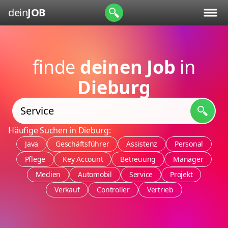
dein
JOB
finde
deinen Job
in
Dieburg
Häufige Suchen in Dieburg:
Java
Geschäftsführer
Assistenz
Personal
Pflege
Key Account
Betreuung
Manager
Medien
Automobil
Service
Projekt
Verkauf
Controller
Vertrieb