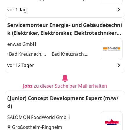
vor 1 Tag
Servicemonteur Energie- und Gebäudetechni
k (Elektriker, Elektroniker, Elektrotechniker
m/w/d)
enwas GmbH
Bad Kreuznach,
Bad Kreuznach,
Boppard,
Boppard, Darmstadt,
vor 12 Tagen
Darmstadt,
Frankfurt/Main,
Frankfurt/Main,
Idstein, Limburg,
Idstein, Limburg,
Mainz, Taunusstein,
Jobs
zu dieser Suche per Mail erhalten
Mainz, Taunusstein,
Rodgau
und 7 weitere
Rodgau
,
(Junior) Concept Development Expert (m/w/
d)
SALOMON FoodWorld GmbH
Großostheim-Ringheim