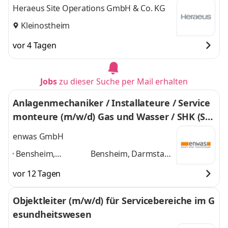
Heraeus Site Operations GmbH & Co. KG
Kleinostheim
vor 4 Tagen
Jobs
zu dieser Suche per Mail erhalten
Anlagenmechaniker / Installateure / Service
monteure (m/w/d) Gas und Wasser / SHK (Sa
nitär, Heizung, Klima)
enwas GmbH
Bensheim,
Bensheim, Darmstadt,
Darmstadt,
Frankfurt/M.,
vor 12 Tagen
Frankfurt/M.,
Kaiserslautern,
Kaiserslautern,
Karlsruhe,
Objektleiter (m/w/d) für Servicebereiche im G
Karlsruhe,
Ludwigshafen/Rh.,
esundheitswesen
Ludwigshafen/Rh.,
Mainz, Trier, Worms
Mainz, Trier,
und 7 weitere