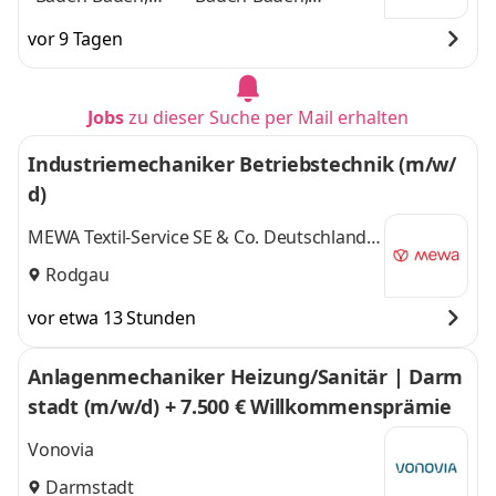
Darmstadt,
Darmstadt,
vor 9 Tagen
Heidelberg,
Heidelberg, Heilbronn,
Heilbronn,
Ludwigshafen am
Ludwigshafen am
Rhein, Mannheim
und
Jobs
zu dieser Suche per Mail erhalten
Rhein, Mannheim
,
4 weitere
Industriemechaniker Betriebstechnik (m/w/
d)
MEWA Textil-Service SE & Co. Deutschland
OHG, Standort Rodgau
Rodgau
vor etwa 13 Stunden
Anlagenmechaniker Heizung/Sanitär | Darm
stadt (m/w/d) + 7.500 € Willkommensprämie
Vonovia
Darmstadt