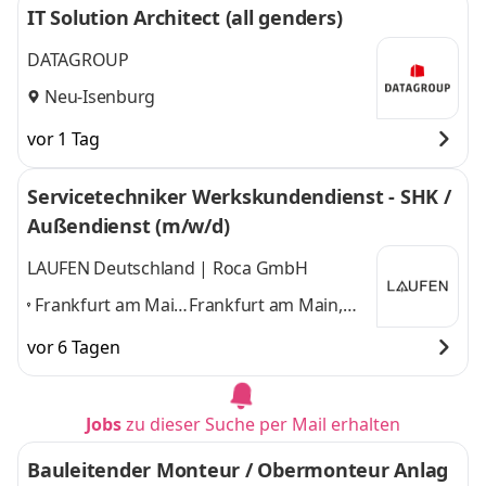
IT Solution Architect (all genders)
DATAGROUP
Neu-Isenburg
vor 1 Tag
Servicetechniker Werkskundendienst - SHK /
Außendienst (m/w/d)
LAUFEN Deutschland | Roca GmbH
Frankfurt am Main,
Frankfurt am Main,
Dortmund,
Dortmund, Duisburg,
vor 6 Tagen
Duisburg,
Darmstadt, Koblenz,
Darmstadt,
Köln
und 4 weitere
Koblenz, Köln
,
Jobs
zu dieser Suche per Mail erhalten
Bauleitender Monteur / Obermonteur Anlag