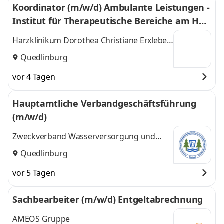
Koordinator (m/w/d) Ambulante Leistungen -
(Harz),
Halberstadt
und 2
Institut für Therapeutische Bereiche am Har
Halberstadt
,
weitere
zklinikum
Harzklinikum Dorothea Christiane Erxleben
GmbH
Quedlinburg
vor 4 Tagen
Hauptamtliche Verbandgeschäftsführung
(m/w/d)
Zweckverband Wasserversorgung und
Abwasserentsorgung Ostharz
Quedlinburg
vor 5 Tagen
Sachbearbeiter (m/w/d) Entgeltabrechnung
AMEOS Gruppe