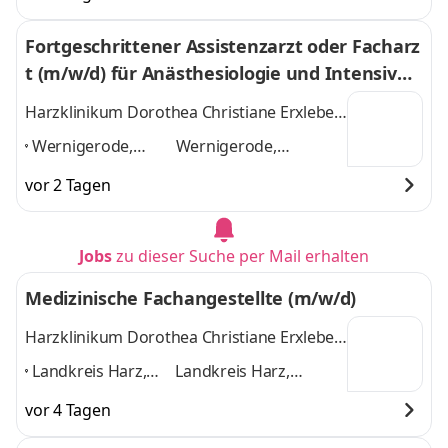
Fortgeschrittener Assistenzarzt oder Facharz
t (m/w/d) für Anästhesiologie und Intensivm
edizin
Harzklinikum Dorothea Christiane Erxleben
GmbH
Wernigerode,
Wernigerode,
Quedlinburg,
Quedlinburg,
vor 2 Tagen
Braunschweig,
Braunschweig,
Magdeburg, Halle
Magdeburg, Halle
(Saale), Göttingen
,
(Saale), Göttingen
und
Jobs
zu dieser Suche per Mail erhalten
4 weitere
Medizinische Fachangestellte (m/w/d)
Harzklinikum Dorothea Christiane Erxleben
GmbH
Landkreis Harz,
Landkreis Harz,
Wernigerode,
Wernigerode,
vor 4 Tagen
Quedlinburg,
Quedlinburg,
Blankenburg
Blankenburg (Harz),