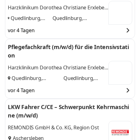
Harzklinikum Dorothea Christiane Erxleben
GmbH
Quedlinburg,
Quedlinburg,
Wernigerode,
Wernigerode,
vor 4 Tagen
Blankenburg
,
Blankenburg
und 1
weitere
Pflegefachkraft (m/w/d) für die Intensivstati
on
Harzklinikum Dorothea Christiane Erxleben
GmbH
Quedlinburg,
Quedlinburg,
Wernigerode
und
Wernigerode
vor 4 Tagen
LKW Fahrer C/CE – Schwerpunkt Kehrmaschi
ne (m/w/d)
REMONDIS GmbH & Co. KG, Region Ost
Aschersleben