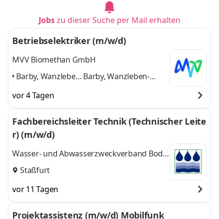
Jobs
zu dieser Suche per Mail erhalten
Betriebselektriker (m/w/d)
MVV Biomethan GmbH
Barby, Wanzleben-
Barby, Wanzleben-
Börde,
Börde, Kroppenstedt,
vor 4 Tagen
Kroppenstedt,
Staßfurt
und 2 weitere
Staßfurt
,
Fachbereichsleiter Technik (Technischer Leite
r) (m/w/d)
Wasser- und Abwasserzweckverband Bode-
Wipper
Staßfurt
vor 11 Tagen
Projektassistenz (m/w/d) Mobilfunk