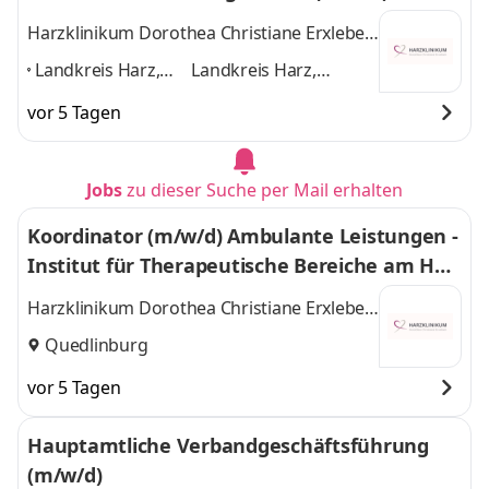
4 weitere
Harzklinikum Dorothea Christiane Erxleben
GmbH
Landkreis Harz,
Landkreis Harz,
Wernigerode,
Wernigerode,
vor 5 Tagen
Quedlinburg,
Quedlinburg,
Blankenburg
Blankenburg (Harz),
(Harz),
Halberstadt
und 2
Jobs
zu dieser Suche per Mail erhalten
Halberstadt
,
weitere
Koordinator (m/w/d) Ambulante Leistungen -
Institut für Therapeutische Bereiche am Har
zklinikum
Harzklinikum Dorothea Christiane Erxleben
GmbH
Quedlinburg
vor 5 Tagen
Hauptamtliche Verbandgeschäftsführung
(m/w/d)