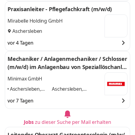
Praxisanleiter - Pflegefachkraft (m/w/d)
Mirabelle Holding GmbH
Aschersleben
vor 4 Tagen
Mechaniker / Anlagenmechaniker / Schlosser
(m/w/d) im Anlagenbau von Speziallöschanla
gen
Minimax GmbH
Aschersleben,
Aschersleben,
Chemnitz, Dessau,
Chemnitz, Dessau,
vor 7 Tagen
Dresden, Görlitz,
Dresden, Görlitz,
Leipzig
,
Leipzig
und 3 weitere
Jobs
zu dieser Suche per Mail erhalten
Leitender Oberarzt Gastroenterologie (m/w/