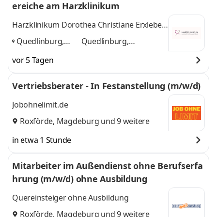
ereiche am Harzklinikum
Harzklinikum Dorothea Christiane Erxleben
GmbH
Quedlinburg,
Quedlinburg,
Wernigerode,
Wernigerode,
vor 5 Tagen
Blankenburg
,
Blankenburg
und 1
weitere
Vertriebsberater - In Festanstellung (m/w/d)
Jobohnelimit.de
Roxförde
,
Magdeburg
und 9 weitere
in etwa 1 Stunde
Mitarbeiter im Außendienst ohne Berufserfa
hrung (m/w/d) ohne Ausbildung
Quereinsteiger ohne Ausbildung
Roxförde
,
Magdeburg
und 9 weitere