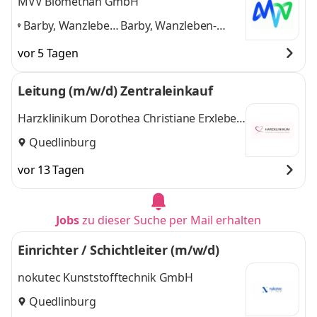
MVV Biomethan GmbH
Barby, Wanzleben-
Barby, Wanzleben-
Börde,
Börde, Kroppenstedt,
vor 5 Tagen
Kroppenstedt,
Staßfurt
und 2 weitere
Staßfurt
,
Leitung (m/w/d) Zentraleinkauf
Harzklinikum Dorothea Christiane Erxleben
GmbH
Quedlinburg
vor 13 Tagen
Jobs
zu dieser Suche per Mail erhalten
Einrichter / Schichtleiter (m/w/d)
nokutec Kunststofftechnik GmbH
Quedlinburg