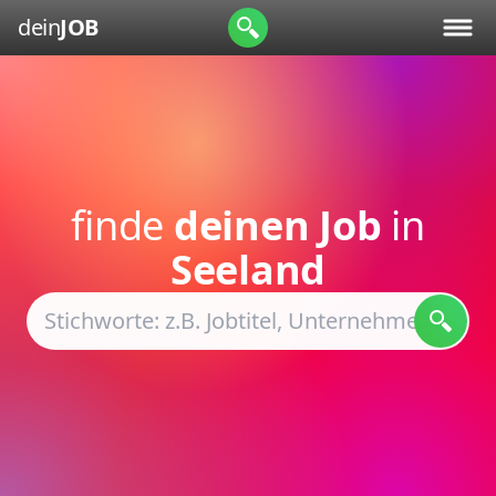
dein
JOB
finde
deinen Job
in
Seeland