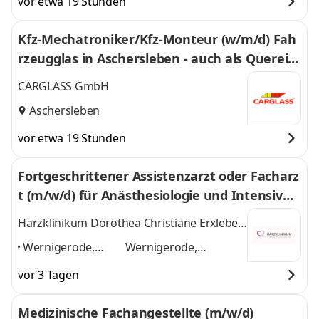
vor etwa 19 Stunden
Kfz-Mechatroniker/Kfz-Monteur (w/m/d) Fah
rzeugglas in Aschersleben - auch als Querein
stieg - 414
CARGLASS GmbH
Aschersleben
vor etwa 19 Stunden
Fortgeschrittener Assistenzarzt oder Facharz
t (m/w/d) für Anästhesiologie und Intensivm
edizin
Harzklinikum Dorothea Christiane Erxleben
GmbH
Wernigerode,
Wernigerode,
Quedlinburg,
Quedlinburg,
vor 3 Tagen
Braunschweig,
Braunschweig,
Magdeburg, Halle
Magdeburg, Halle
Medizinische Fachangestellte (m/w/d)
(Saale), Göttingen
,
(Saale), Göttingen
und