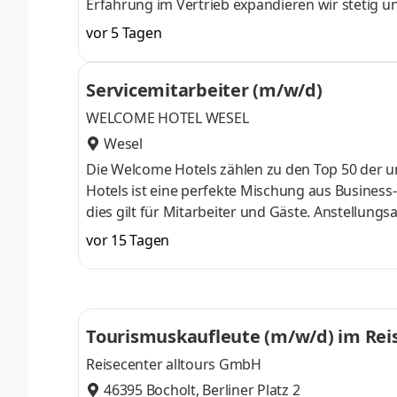
Erfahrung im Vertrieb expandieren wir stetig u
auch Quereinsteiger sind bei uns herzlich will
vor 5 Tagen
Spitzenpositionen für Internet-, Strom- und Ga
Dschungel der Tarife und Optionen verloren. Se
Servicemitarbeiter (m/w/d)
beiderseitigen Informationsaustausch und pro
WELCOME HOTEL WESEL
Wesel
Die Welcome Hotels zählen zu den Top 50 der u
Hotels ist eine perfekte Mischung aus Business
dies gilt für Mitarbeiter und Gäste. Anstellungs
leistungsgerechter Bezahlung Urlaubs- und We
vor 15 Tagen
Kommunikation auf Augenhöhe Mitarbeiterverpf
Teildienste! Einarbeitungsplan, Onboarding & 
profitierst Du von den Mitarbeitertarifen so
Tourismuskaufleute (m/w/d) im Rei
Reisecenter alltours GmbH
46395 Bocholt, Berliner Platz 2