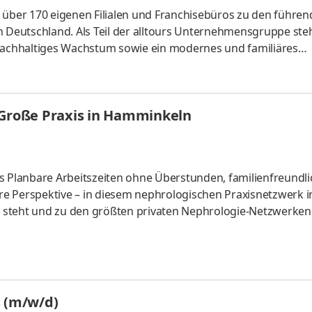
 über 170 eigenen Filialen und Franchisebüros zu den führe
n Deutschland. Als Teil der alltours Unternehmensgruppe ste
t, nachhaltiges Wachstum sowie ein modernes und familiäres
 auf Teamgeist, persönliche Entwicklung und die Leidenscha
ir ab sofort in Voll- oder Teilzeit einen Tourismuskaufmann 
ufmann (m/w/d) in unserem Reisebüro in Bocholt arbeiten Si
 Große Praxis in Hamminkeln
s Planbare Arbeitszeiten ohne Überstunden, familienfreundl
e Perspektive – in diesem nephrologischen Praxisnetzwerk i
ft steht und zu den größten privaten Nephrologie-Netzwerken
r Nephrologie (m/w/d) ein vielfältiges Tätigkeitsspektrum in 
s (m/w/d)