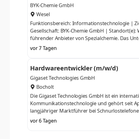
BYK-Chemie GmbH
Wesel
Funktionsbereich: Informationstechnologie | Zie
Gesellschaft: BYK-Chemie GmbH | Standort(e): W
führender Anbieter von Spezialchemie. Das Unt
Prüfinstrumente, die Materialeigenschaften, P
vor 7 Tagen
Lösungen von BYK kommen unter anderem in Lac
industriellen Anwendungen zum Einsatz. BYK ist
Hardwareentwickler (m/w/d)
Mitarbeitende. Stabilität, die Fortschritt ermögli
Gigaset Technologies GmbH
Bocholt
Die Gigaset Technologies GmbH ist ein interna
Kommunikationstechnologie und gehört seit Apr
langjähriger Marktführer bei Schnurlostelefone
Distribution von Qualitätsprodukten für die g
vor 6 Tagen
Sie möchten Teil des Gigaset-Teams werden un
Bocholt suchen wir zum nächstmöglichen Zeitp