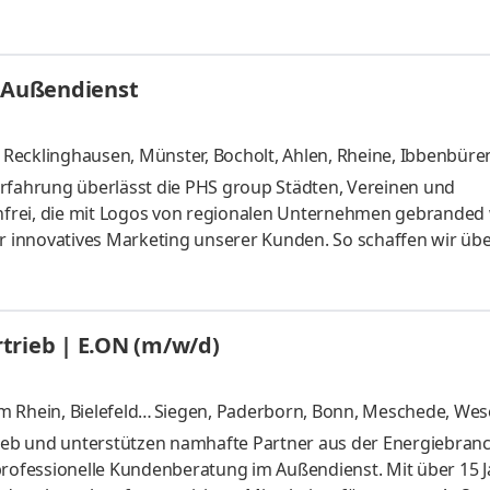
chaften, Produktionsprozesse und Anwendungsqualität gezie
r anderem in Lacken, Kunststoffen, Druckfarben, Klebstoff
. BYK ist Teil der ALTANA Gruppe und beschäftigt weltweit m
m Außendienst
, Recklinghausen
,
Münster, Bocholt, Ahlen, Rheine, Ibbenbüre
Erfahrung überlässt die PHS group Städten, Vereinen und
frei, die mit Logos von regionalen Unternehmen gebranded
ür innovatives Marketing unserer Kunden. So schaffen wir übe
ns als TEAMLEITER (m/w/d) freiberuflich im Außendienst
uchen aus den Regionen Münster, Recklingshausen, Bocholt, Ah
rben & erhalten Realisierung der Umsatz- & Vertriebsziele
trieb | E.ON (m/w/d)
essen weiteren Ausbau
 Rhein, Bielefeld,
Siegen, Paderborn, Bonn, Meschede, Wese
rhausen
und 6 weitere
trieb und unterstützen namhafte Partner aus der Energiebran
ofessionelle Kundenberatung im Außendienst. Mit über 15 