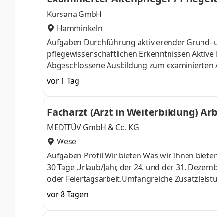
Kursana GmbH
Hamminkeln
Aufgaben Durchführung aktivierender Grund-
pflegewissenschaftlichen Erkenntnissen Aktive
Abgeschlossene Ausbildung zum examinierten A
Dienstleistungsorientierte Arbeitsweise Sensibi
vor 1 Tag
Einstiegsgehalt in Vollzeit lt. Kursana Gehalts
Treueprämie Familiäres Arbeitsklima Wertschä
Facharzt (Arzt in Weiterbildung) Ar
Gesundheitskurse an der Kursana-Akademie Unt
MEDITÜV GmbH & Co. KG
Wesel
Aufgaben Profil Wir bieten Was wir Ihnen biete
30 Tage Urlaub/Jahr, der 24. und der 31. Dezembe
oder Feiertagsarbeit.Umfangreiche Zusatzleistun
Kinderbetreuung und Pflegebedürftigkeit, F
vor 8 Tagen
zum Deutschlandticket, JobRad sind nur einige 
Möglichkeit auf einen Dienstwagen besteht nac