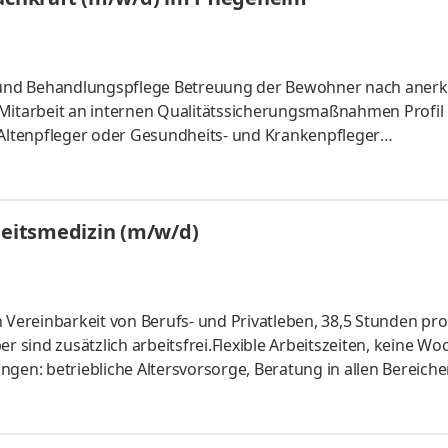
 und Behandlungspflege Betreuung der Bewohner nach aner
 Mitarbeit an internen Qualitätssicherungsmaßnahmen Profil
ltenpfleger oder Gesundheits- und Krankenpfleger
lität für die Bedürfnisse von Senioren EDV-Kenntnisse Wir bie
band-Nordrhein-Westfalen: 4.298 Euro zzgl. Urlaubsgeld und
tzende Führungskultur Weiterbildungen sowie Präventions- 
beitsmedizin (m/w/d)
erstützung durch ein zentra
n Vereinbarkeit von Berufs- und Privatleben, 38,5 Stunden pr
r sind zusätzlich arbeitsfrei.Flexible Arbeitszeiten, keine W
gen: betriebliche Altersvorsorge, Beratung in allen Bereiche
erienprogramme, Gesundheitsangebote, Bonusprogramme, Zu
Beispiele.Ein breites Spektrum an Weiterbildungsmöglichkeit
h Absprache. Was Sie bei uns bewegen Arbeitsmedizinische