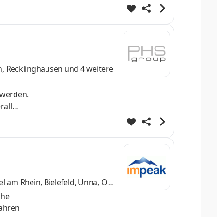
lt
en und
ehr als
n, Recklinghausen
und 4 weitere
 werden.
rall
len,
l am Rhein, Bielefeld, Unna, Obe
che
Jahren