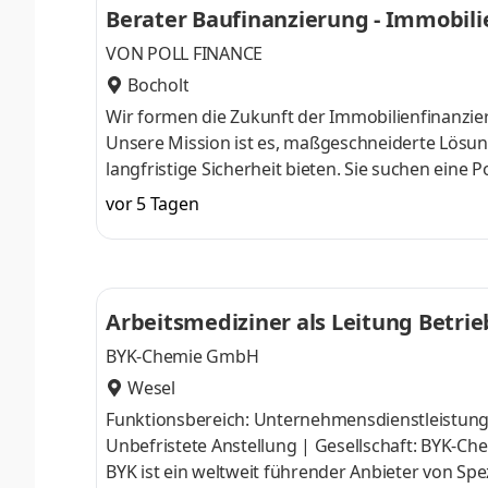
Berater Baufinanzierung - Immobilie
Betreuung: Sie sind verantwortlich
VON POLL FINANCE
Bocholt
Wir formen die Zukunft der Immobilienfinanzi
Unsere Mission ist es, maßgeschneiderte Lösun
langfristige Sicherheit bieten. Sie suchen eine P
entscheidende Lebensmomente stellst? Dann hab
vor 5 Tagen
Menschen zu bewirken und dabei Ihre Expertise
haben eine vergleichbare Ausbildung, die der 
intensiven Kundenberatung bei einer gle
Arbeitsmediziner als Leitung Betri
BYK-Chemie GmbH
Wesel
Funktionsbereich: Unternehmensdienstleistunge
Unbefristete Anstellung | Gesellschaft: BYK-C
BYK ist ein weltweit führender Anbieter von Sp