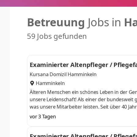
Betreuung
Jobs in
H
59 Jobs gefunden
Examinierter Altenpfleger / Pflegef
Kursana Domizil Hamminkeln
Hamminkeln
Älteren Menschen ein schönes Leben in der Geme
unsere Leidenschaft! Als einer der bundesweit g
was unsere Mitarbeiter leisten. Seit über 40 Jahren bieten wir deutschlandweit in aktuell 95 Einrichtungen 10.500
Bewohnern ein sicheres Zuhause. Täglich setzen
vor 3 Tagen
Werden auch Sie Teil unseres Teams. Bei Kurs
nette Kollegen. Nutzen Sie Ihre Chance – wir fre
Examinierter Altenpfleger / Pflege