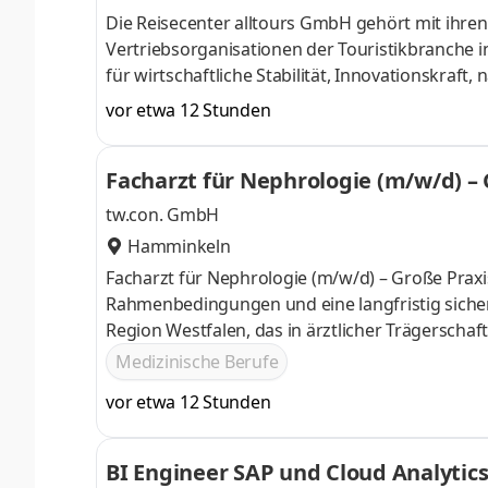
Die Reisecenter alltours GmbH gehört mit ihren
Vertriebsorganisationen der Touristikbranche i
für wirtschaftliche Stabilität, Innovationskraf
Arbeitsumfeld. Dabei legen wir besonderen Wert
vor etwa 12 Stunden
Reisen. Für unser Reisebüro in Bocholt suchen w
Aufgaben Ihr Aufgabenbereich Als Tourismuska
Facharzt für Nephrologie (m/w/d) –
einem Standort mit einer hohe Kundenfre
tw.con. GmbH
Hamminkeln
Facharzt für Nephrologie (m/w/d) – Große Praxi
Rahmenbedingungen und eine langfristig sicher
Region Westfalen, das in ärztlicher Trägerscha
Deutschland gehört, erwartet Sie als Facharzt fü
Medizinische Berufe
und Praxis.
vor etwa 12 Stunden
BI Engineer SAP und Cloud Analytic