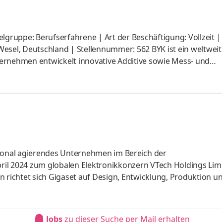
lgruppe: Berufserfahrene | Art der Beschäftigung: Vollzeit |
esel, Deutschland | Stellennummer: 562 BYK ist ein weltweit
ernehmen entwickelt innovative Additive sowie Mess- und
roduktionsprozesse und Anwendungsqualität gezielt verbesse
ken, Kunststoffen, Druckfarben, Klebstoffen und weiteren
 Teil der ALTANA Gruppe und beschäftigt weltweit mehr als 2
cht Bei BYK s
tional agierendes Unternehmen im Bereich der
il 2024 zum globalen Elektronikkonzern VTech Holdings Limi
n richtet sich Gigaset auf Design, Entwicklung, Produktion u
anzheitliche Kommunikation zu Hause sowie im Business Umfe
d unseren Bereich Hardware mitgestalten? Für unseren Stand
unkt einen Entwicklungsingenieur Hardware (m/w/d), der
Jobs
zu dieser Suche per Mail erhalten