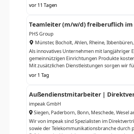
Mess- und Prüfinstrumente, die Materialeigens
vor 11 Tagen
verbessern. Die Lösungen von BYK kommen unte
weiteren industriellen Anwendungen zum Einsatz
Teamleiter (m/w/d) freiberuflich i
2.500 Mitarbeitende. Stabilität, die Fortschritt
PHS Group
Münster, Bocholt, Ahlen, Rheine, Ibbenbüren
Als innovatives Unternehmen mit langjähriger 
gemeinnützigen Einrichtungen Produkte kosten
Mit zusätzlichen Dienstleistungen sorgen wir f
nachhaltige Netzwerke. Bewerben Sie sich bei u
vor 1 Tag
(selbstständige Tätigkeit nach § 84 HGB) Wir s
Rheine und Ibbenbüren. Aufgaben Neukunden we
Außendienstmitarbeiter | Direktver
Betreuung des vorhandenen Sales Teams und d
impeak GmbH
Siegen, Paderborn, Bonn, Meschede, Wesel am
Unna, Oberhausen
,
Wir von impeak sind Spezialisten im Direktver
sowie der Telekommunikationsbranche durch pr