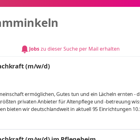
amminkeln
Jobs
zu dieser Suche per Mail erhalten
achkraft (m/w/d)
inschaft ermöglichen, Gutes tun und ein Lächeln ernten - da
rößten privaten Anbieter für Altenpflege und -betreuung wiss
 sich 6.700 Mitarbeiter tatkräftig für das Wohl unserer Bewo
ana erwarten sie jede Menge Unterstützung, moderne Häuser
uen uns auf Sie.
fachkraft (m/w/d) im Pflegeheim