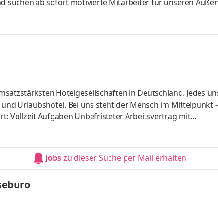
nd suchen ab sofort motivierte Mitarbeiter für unseren Außen
kommen! Auf den Vergleichsportalen tobt der Preiskampf um d
sprodukte. Viele Kunden haben mittlerweile den Überblick im
it über 15 Jahren schafft die impeak GmbH durch einen Foku
fe
msatzstärksten Hotelgesellschaften in Deutschland. Jedes un
- und Urlaubshotel. Bei uns steht der Mensch im Mittelpunkt 
art: Vollzeit Aufgaben Unbefristeter Arbeitsvertrag mit
ihnachtsgeld Offene Unternehmenskultur – flache Hierarchi
legung Elektronische Arbeitszeiterfassung via Gastromatic 
regelmäßige Feedbackgespräche Als Mitarbeitende/r in unser
Jobs
zu dieser Suche per Mail erhalten
sebüro