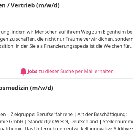
n / Vertrieb (m/w/d)
erung, indem wir Menschen auf ihrem Weg zum Eigenheim beg
gen zu schaffen, die nicht nur Träume verwirklichen, sonder
osition, in der Sie als Finanzierungsspezialist die Weichen für
en Sie hier die Chance, einen echten Unterschied im Leben
 voll einzubringen. Aufgaben Sie sind Bankkauffrau/-mann o
Sachkunde gemäß §34i GewO entspricht. Sie haben Erfahrung 
Jobs
zu dieser Suche per Mail erhalten
ebsmedizin (m/w/d)
n | Zielgruppe: Berufserfahrene | Art der Beschäftigung:
hemie GmbH | Standort(e): Wesel, Deutschland | Stellennumme
ezialchemie. Das Unternehmen entwickelt innovative Additive