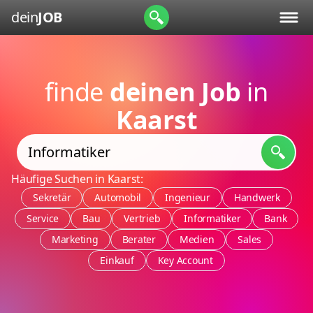
dein
JOB
finde
deinen Job
in
Kaarst
Häufige Suchen in Kaarst:
Sekretär
Automobil
Ingenieur
Handwerk
Service
Bau
Vertrieb
Informatiker
Bank
Marketing
Berater
Medien
Sales
Einkauf
Key Account