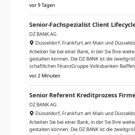
Frankfurt, Düsseldorf und München arbeiten üb
vor 9 Tagen
Kundeninstitute am Finanzplatz Deutschland erf
zu sein. Lassen Sie uns diese spannende Her
Senior-Fachspezialist Client Lifec
Team für freiwillige Kapitalmaßnahmen dreht
DZ BANK AG
Düsseldorf, Frankfurt am Main
und
Düsseldo
Arbeiten Sie bei einer Bank, in der Sie Ihre wei
gestalten können. Die DZ BANK ist die zweitgrö
schaftlichen FinanzGruppe Volksbanken Raiffei
banken und hat die Holding­funktion für die Un
vor 2 Minuten
leistungs­fähiger Arbeitgeber, der Ihnen neue 
Leistungs­bereit­schaft fordert und Eigen­vera
Senior Referent Kreditprozess Fir
Lösungen vereint. Und der beso
DZ BANK AG
Düsseldorf, Frankfurt am Main
und
Düsseldo
Arbeiten Sie bei einer Bank, in der Sie Ihre wei
gestalten können. Die DZ BANK ist die zweitgrö