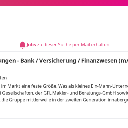
Jobs
zu dieser Suche per Mail erhalten
ngen - Bank / Versicherung / Finanzwesen (m
rten
 im Markt eine feste Größe. Was als kleines Ein-Mann-Unte
zwei Gesellschaften, der GFL Makler- und Beratungs-GmbH sowi
 die Gruppe mittlerweile in der zweiten Generation inhaberg
tinuierlichen Wachstum. Dadurch wird das Team stets um n
 das Beschaffen zusätzlicher Liquidität einbringen. So waren 
ehrere Mitarbeiter viele Jahre in der Kreditversicherungsbr