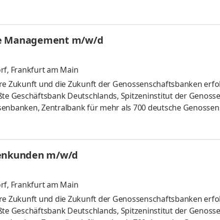
er 1.200 Mitarbeitende tagtäglich daran, dass unsere
olgreicher sind. Unser Anspruch: Erste Wahl für Wertpapiers
ausforderung gemeinsam angehen! Aufgaben In unserem 27-k
ycle Management m/w/d
rf, Frankfurt am Main
tere Zukunft und die Zukunft der Genossen­schafts­banken erfo
ßte Geschäftsbank Deutschlands, Spitzeninstitut der Genoss
senbanken, Zentralbank für mehr als 700 deutsche Genossen­
ternehmen der DZ BANK Gruppe. Wir sind ein verlässlicher u
spannende Heraus­forderungen bietet. Der Ihre Erfahrung wert
ntwortung fördert. Der kundenorientiertes Handeln mit nachha
menkunden m/w/d
rf, Frankfurt am Main
tere Zukunft und die Zukunft der Genossen­schafts­banken erfo
ßte Geschäftsbank Deutschlands, Spitzeninstitut der Genoss