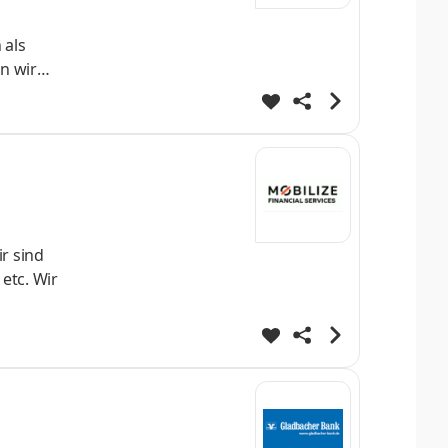
 als
n wir
 in
 denken
ss Units
r sind
etc. Wir
een und
ät ist