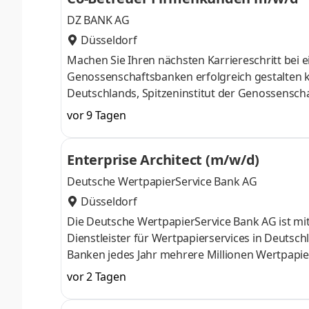
DZ BANK AG
Düsseldorf
Machen Sie Ihren nächsten Karriereschritt bei e
Genossen­schafts­banken erfolgreich gestalten 
Deutschlands, Spitzeninstitut der Genossen­sc
für mehr als 700 deutsche Genossen­schafts­ba
vor 9 Tagen
Gruppe. Wir sind ein leistungs­fähiger Arbeit­g
Eigeninitiative und Offenheit wertschätzt. Der 
Enterprise Architect (m/w/d)
zielstrebiges Handeln mit nachhaltigen Lösunge
Deutsche WertpapierService Bank AG
Düsseldorf
Die Deutsche WertpapierService Bank AG ist mi
Dienstleister für Wertpapierservices in Deutsc
Banken jedes Jahr mehrere Millionen Wertpapiert
Frankfurt, Düsseldorf und München arbeiten üb
vor 2 Tagen
Kundeninstitute am Finanzplatz Deutschland erf
zu sein. Lass uns diese spannende Herausford