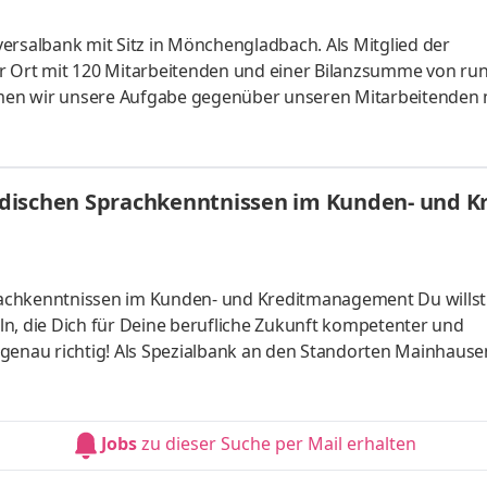
ersalbank mit Sitz in Mönchengladbach. Als Mitglied der
r Ort mit 120 Mitarbeitenden und einer Bilanzsumme von ru
ehmen wir unsere Aufgabe gegenüber unseren Mitarbeitenden 
t, Sicherheit, sowie Vereinbarkeit von Leben und Beruf bil
erungen, die Sie bei uns finden. Führen Sie mit uns gemeins
uen versiert und ganzheitlich unsere Kund:innen im mittleren
ndischen Sprachkenntnissen im Kunden- und
ung in al
rachkenntnissen im Kunden- und Kreditmanagement Du willst
 die Dich für Deine berufliche Zukunft kompetenter und
 genau richtig! Als Spezialbank an den Standorten Mainhaus
ahren – jährlich über 6 Milliarden Euro Wareneinkäufe des Han
ational und inter­national – in vielen Branchen mit speziellen
und Partner zugeschnitten sind. Persönliche Beziehungen z
Jobs
zu dieser Suche per Mail erhalten
chancen, flac