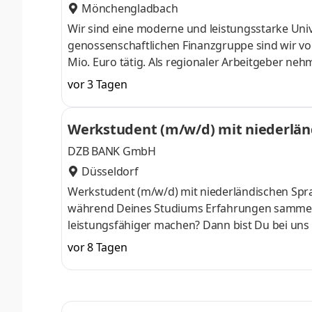
Mönchengladbach
Wir sind eine moderne und leistungsstarke Univ
genossenschaftlichen Finanzgruppe sind wir vo
Mio. Euro tätig. Als regionaler Arbeitgeber n
großer Verantwortung wahr. Lokale Verbundenhei
vor 3 Tagen
Einheit – natürlich mit Chancen und Herausford
unsere Bank in die Zukunft. Aufgaben Sie betre
Werkstudent (m/w/d) mit niederlä
Privatkundensegment. Hierzu gehören die Berat
DZB BANK GmbH
Düsseldorf
Werkstudent (m/w/d) mit niederländischen Sp
während Deines Studiums Erfahrungen sammeln,
leistungsfähiger machen? Dann bist Du bei uns
Düsseldorf finanzieren wir – seit mehr als 45 J
vor 8 Tagen
unterstützen den Mittelstand und den Handel – n
Finanzprodukten, die genau auf unsere Kunden 
Kunden und Kollegen, individuelle Entwicklungs