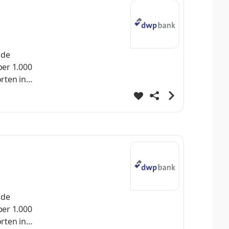
nde
ber 1.000
rten in
ervices
öpfigen
nde
ber 1.000
rten in