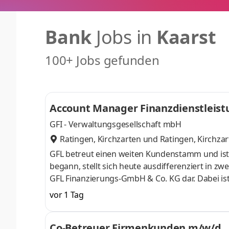
Bank
Jobs in
Kaarst
100+ Jobs gefunden
Account Manager Finanzdienstleistu
GFI - Verwaltungsgesellschaft mbH
Ratingen, Kirchzarten
und
Ratingen, Kirchza
GFL betreut einen weiten Kundenstamm und ist
begann, stellt sich heute ausdifferenziert in 
GFL Finanzierungs-GmbH & Co. KG dar. Dabei ist
Unser Unternehmen befindet sich in einem kon
vor 1 Tag
Experten ergänzt, die ihr Spezialwissen rund um
nur GFL-Inhaber Marcus Sarafin sondern auch m
Co-Betreuer Firmenkunden m/w/d
tätig und haben bis heute enge Kontakt