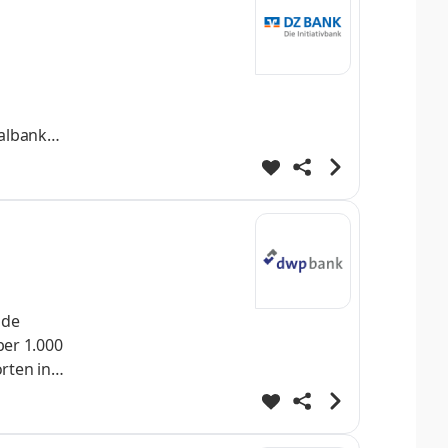
ralbank
DZ BANK
r
nde
ber 1.000
rten in
ervices
ure