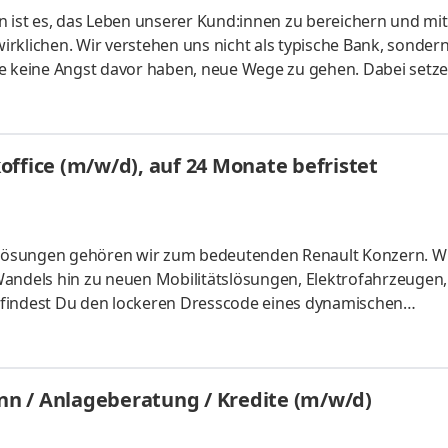
ist es, das Leben unserer Kund:innen zu bereichern und mit
rklichen. Wir verstehen uns nicht als typische Bank, sondern
ie keine Angst davor haben, neue Wege zu gehen. Dabei setze
chhaltigkeit und Digitalisierung ein – ob in unserer Zentrale
er deutschlandweit in unseren 21 Filialen.Bei der Creditplus
 mit unseren (inter)nationalen Schwestereinheiten und Busine
ffice (m/w/d), auf 24 Monate befristet
gslösungen gehören wir zum bedeutenden Renault Konzern. Wi
andels hin zu neuen Mobilitätslösungen, Elektrofahrzeugen, 
ns findest Du den lockeren Dresscode eines dynamischen
g zu einer agilen Organisation, die darauf wartet Deine Id
von unseren Kunden geschätzte Innovationskraft und Flexibilit
mfeld geschaffen, das von Gestaltungsfreude und großer
n / Anlageberatung / Kredite (m/w/d)
n De