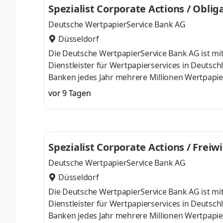
Spezialist Corporate Actions / Obl
Management verantworten wir an den Standor
Deutsche WertpapierService Bank AG
Düsseldorf
Die Deutsche WertpapierService Bank AG ist mi
Dienstleister für Wertpapierservices in Deutsc
Banken jedes Jahr mehrere Millionen Wertpapiert
Frankfurt, Düsseldorf und München arbeiten üb
vor 9 Tagen
Kundeninstitute am Finanzplatz Deutschland erf
zu sein. Lassen Sie uns diese spannende Her
Team für obligatorische Kapitalmaßnahmen dr
Spezialist Corporate Actions / Fre
Deutsche WertpapierService Bank AG
Düsseldorf
Die Deutsche WertpapierService Bank AG ist mi
Dienstleister für Wertpapierservices in Deutsc
Banken jedes Jahr mehrere Millionen Wertpapiert