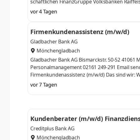
schaftlichen FinanzGruppe Volksbanken Raiffei
banken und hat die Holding­funktion für die Un
vor 4 Tagen
leistungs­fähiger Arbeitgeber, der Ihnen neue 
Leistungs­bereit­schaft fordert und Eigen­vera
Firmenkundenassistenz (m/w/d)
Lösungen vereint. Und der beso
Gladbacher Bank AG
Mönchengladbach
Gladbacher Bank AG Bismarckstr. 50-52 41061 Mönchengladbach Ihr Ansprechpartner Regine Busch Leiterin
Personalmanagement 02161 249-291 Email senden Stellenbeschreibung Gladbacher Bank AG
Firmenkundenassistenz (m/w/d) Das sind wir: Wir sind eine moderne und leistungsstarke Universalbank mit Sitz in
Mönchengladbach. Als Mitglied der genossensch
vor 7 Tagen
einer Bilanzsumme von rund 904 Mio. Euro täti
unseren Mitarbeitenden mit großer Verantwortu
Leben und Beruf bil
Kundenberater (m/w/d) Finanzdiens
Creditplus Bank AG
Mönchengladbach