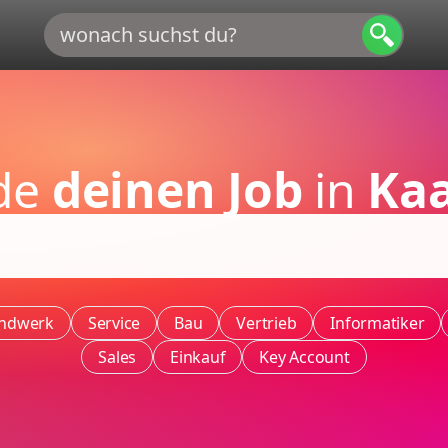
nde
deinen Job
in
Kaa
ndwerk
Service
Bau
Vertrieb
Informatiker
Sales
Einkauf
Key Account