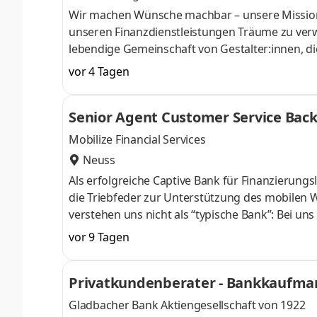
Wir machen Wünsche machbar – unsere Mission 
unseren Finanzdienstleistungen Träume zu verwi
lebendige Gemeinschaft von Gestalter:innen, d
uns alle auch noch für Themen mit Impact wie Na
vor 4 Tagen
Stuttgart, an unserem Standort in Offenbach od
wir größer, denn wir profitieren von Synergien
Senior Agent Customer Service Backo
unter dem Dach der Crédit Agricole.
Mobilize Financial Services
Neuss
Als erfolgreiche Captive Bank für Finanzierun
die Triebfeder zur Unterstützung des mobilen W
verstehen uns nicht als “typische Bank”: Bei u
Unternehmens. Wir sind entschieden auf dem We
vor 9 Tagen
Deine Kraft zur Mitgestaltung einzusetzen. Die 
uns auch intern sehr wichtig. Wir haben ein U
Privatkundenberater - Bankkaufman
Mitarbeiterwertschätzung geprägt ist. Aufgabe
Gladbacher Bank Aktiengesellschaft von 1922