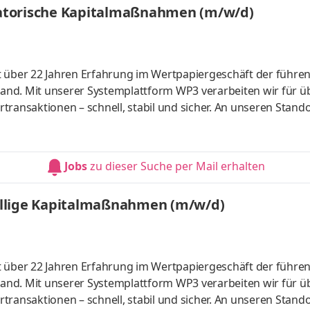
igatorische Kapitalmaßnahmen (m/w/d)
ten
t über 22 Jahren Erfahrung im Wertpapiergeschäft der führe
hland. Mit unserer Systemplattform WP3 verarbeiten wir für ü
ransaktionen – schnell, stabil und sicher. An unseren Stando
er 1.200 Mitarbeitende tagtäglich daran, dass unsere
olgreicher sind. Unser Anspruch: Erste Wahl für Wertpapiers
ausforderung gemeinsam angehen! Aufgaben In unserem 32-k
Jobs
zu dieser Suche per Mail erhalten
e
iwillige Kapitalmaßnahmen (m/w/d)
t über 22 Jahren Erfahrung im Wertpapiergeschäft der führe
hland. Mit unserer Systemplattform WP3 verarbeiten wir für ü
ransaktionen – schnell, stabil und sicher. An unseren Stando