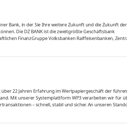
iner Bank, in der Sie Ihre weitere Zukunft und die Zukunft der
können. Die DZ BANK ist die zweitgrößte Geschäfts­bank
haftlichen FinanzGruppe Volksbanken Raiffeisenbanken, Zent
nken und hat die Holding­funktion für die Unternehmen der 
eber, der Ihnen neue spannende Heraus­forderungen bietet. De
neue Perspektiven öffnet und Unabhängig­keit fördert. Der
n verbi
t über 22 Jahren Erfahrung im Wertpapiergeschäft der führe
hland. Mit unserer Systemplattform WP3 verarbeiten wir für ü
ransaktionen – schnell, stabil und sicher. An unseren Stando
er 1.200 Mitarbeitende tagtäglich daran, dass unsere
olgreicher sind. Unser Anspruch: Erste Wahl für Wertpapiers
erung gemeinsam angehen! Aufgaben Im Enterprise Architect