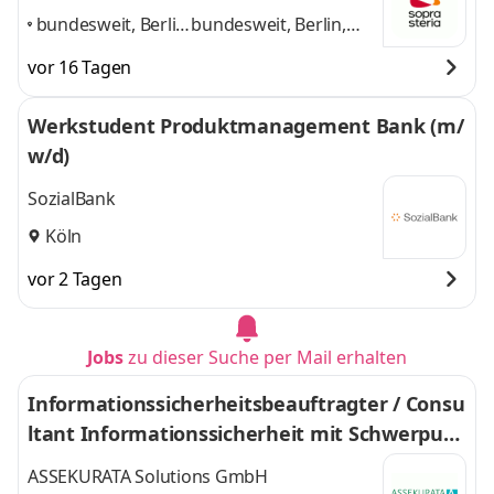
bundesweit, Berlin,
bundesweit, Berlin,
Frankfurt,
Frankfurt, Hamburg,
vor 16 Tagen
Hamburg, Köln,
Köln, Leipzig, München
Leipzig, München
,
und 4 weitere
Werkstudent Produktmanagement Bank (m/
w/d)
SozialBank
Köln
vor 2 Tagen
Jobs
zu dieser Suche per Mail erhalten
Informationssicherheitsbeauftragter / Consu
ltant Informationssicherheit mit Schwerpun
kt DORA, ISMS, BCM und IT-Revision (m/w/d)
ASSEKURATA Solutions GmbH