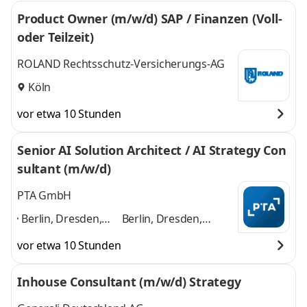
Product Owner (m/w/d) SAP / Finanzen (Voll-
oder Teilzeit)
ROLAND Rechtsschutz-Versicherungs-AG
Köln
vor etwa 10 Stunden
Senior AI Solution Architect / AI Strategy Con
sultant (m/w/d)
PTA GmbH
Berlin, Dresden,
Berlin, Dresden,
Düsseldorf,
Düsseldorf, Frankfurt,
vor etwa 10 Stunden
Frankfurt,
Hamburg, Karlsruhe,
Hamburg,
Kassel, Köln,
Inhouse Consultant (m/w/d) Strategy
Karlsruhe, Kassel,
Mannheim, München,
Köln, Mannheim,
u.a.
und 8 weitere