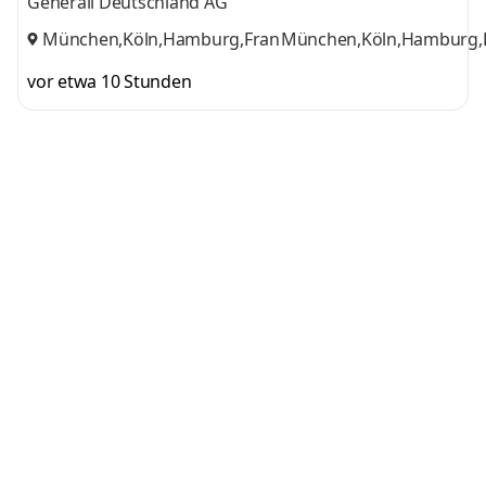
Generali Deutschland AG
München, u.a.
,
München,Köln,Hamburg,Frankfurt
München,Köln,Hamburg,F
,
2 weitere
vor etwa 10 Stunden