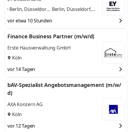
Berlin, Düsseldorf,
Berlin, Düsseldorf,
Frankfurt/Main,
Frankfurt/Main,
vor etwa 10 Stunden
Hamburg,
Hamburg, Hannover,
Hannover, Köln,
Köln, Stuttgart,
Finance Business Partner (m/w/d)
Stuttgart,
München
und 6
München
,
weitere
Erste Hausverwaltung GmbH
Köln
vor 14 Tagen
bAV-Spezialist Angebotsmanagement (m/w/
d)
AXA Konzern AG
Köln
vor 12 Tagen