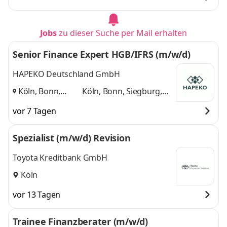
München
,
und 2 weitere
Jobs
zu dieser Suche per Mail erhalten
Senior Finance Expert HGB/IFRS (m/w/d)
HAPEKO Deutschland GmbH
Köln, Bonn,
Köln, Bonn, Siegburg,
Siegburg,
Hennef
und 1 weitere
vor 7 Tagen
Hennef
,
Spezialist (m/w/d) Revision
Toyota Kreditbank GmbH
Köln
vor 13 Tagen
Trainee Finanzberater (m/w/d)