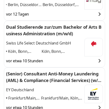
Berlin, Düsseldorf,
Berlin, Düsseldorf,
Frankfurt am Main,
Frankfurt am Main,
vor 12 Tagen
Hamburg,
Hamburg, Ismaning
Ismaning bei
bei München, Köln
Dual Studierende zur/zum Bachelor of Arts B
München, Köln
,
und 4 weitere
usiness Administration (m/w/d)
Swiss Life Select Deutschland GmbH
Köln, Bonn,
Köln, Bonn,
Düsseldorf,
Düsseldorf, Solingen,
vor etwa 10 Stunden
Solingen,
Dortmund, Siegen
und
Dortmund,
4 weitere
(Senior) Consultant Anti-Money Laundering
Siegen
,
(AML) & Compliance (Financial Services) (w/
m/d)
EY Deutschland
Frankfurt/Main,
Frankfurt/Main, Köln,
Köln, Düsseldorf,
Düsseldorf, München
vor etwa 10 Stunden