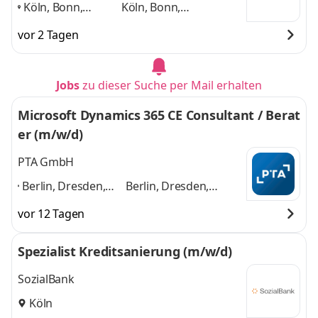
Köln, Bonn,
Köln, Bonn,
Düsseldorf,
Düsseldorf, Solingen,
vor 2 Tagen
Solingen,
Dortmund, Siegen
und
Dortmund,
4 weitere
Siegen
,
Jobs
zu dieser Suche per Mail erhalten
Microsoft Dynamics 365 CE Consultant / Berat
er (m/w/d)
PTA GmbH
Berlin, Dresden,
Berlin, Dresden,
Düsseldorf,
Düsseldorf, Frankfurt,
vor 12 Tagen
Frankfurt,
Hamburg, Karlsruhe,
Hamburg,
Kassel, Köln,
Spezialist Kreditsanierung (m/w/d)
Karlsruhe, Kassel,
Mannheim, München
Köln, Mannheim,
und 8 weitere
SozialBank
München
,
Köln