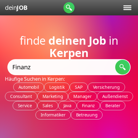
dein
JOB
finde
deinen Job
in
Kerpen
Häufige Suchen in Kerpen:
Automobil
Logistik
SAP
Versicherung
Consultant
Marketing
Manager
Außendienst
Service
Sales
Java
Finanz
Berater
Informatiker
Betreuung