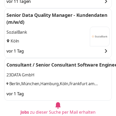
vor 11 Tagen
Frankfurt,
Frankfurt, Stuttgart,
Stuttgart, Leipzig,
Leipzig, Dortmund
Senior Data Quality Manager - Kundendaten
Dortmund
,
und 6 weitere
(m/w/d)
SozialBank
Köln
vor 1 Tag
Consultant / Senior Consultant Software Engine
23DATA GmbH
Berlin,München,Hamburg,Köln,Frankfurt am
Main,Stuttgart,Düsseldorf,Nürnberg,Karslruhe,Dresde
vor 1 Tag
Jobs
zu dieser Suche per Mail erhalten