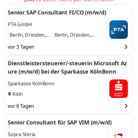
Senior SAP Consultant FI/CO (m/w/d)
PTA GmbH
Berlin, Dresden,
Berlin, Dresden,
Düsseldorf,
Düsseldorf, Frankfurt,
vor 3 Tagen
Frankfurt,
Hamburg, Karlsruhe,
Hamburg,
Kassel, Köln,
Dienstleistersteuerer/-steuerin Microsoft Az
Karlsruhe, Kassel,
Mannheim, München
ure (m/w/d) bei der Sparkasse KölnBonn
Köln, Mannheim,
und 8 weitere
München
,
Sparkasse KölnBonn
Köln
vor 6 Tagen
Senior Consultant für SAP VIM (m/w/d)
Sopra Steria