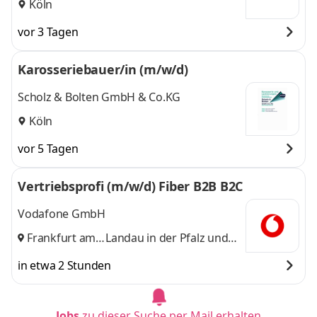
Köln
vor 3 Tagen
Karosseriebauer/in (m/w/d)
Scholz & Bolten GmbH & Co.KG
Köln
vor 5 Tagen
Vertriebsprofi (m/w/d) Fiber B2B B2C
Vodafone GmbH
Frankfurt am
Landau in der Pfalz
und
Main
,
14 weitere
in etwa 2 Stunden
Jobs
zu dieser Suche per Mail erhalten