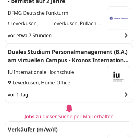
- befristet auf 2 Jahre
DFMG Deutsche Funkturm
Leverkusen,
Leverkusen, Pullach i.
Pullach i. Isartal,
Isartal, Schönefeld
und
vor etwa 7 Stunden
Schönefeld
,
1 weitere
Duales Studium Personalmanagement (B.A.)
am virtuellen Campus - Kronos International,
Inc.
IU Internationale Hochschule
Leverkusen, Home-Office
vor 1 Tag
Jobs
zu dieser Suche per Mail erhalten
Verkäufer (m/w/d)