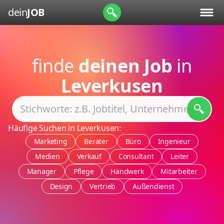
dein
JOB
finde
deinen Job
in
Leverkusen
Häufige Suchen in Leverkusen:
Marketing
Berater
Büro
Ingenieur
Medien
Verkauf
Consultant
Leiter
Manager
Pflege
Handwerk
Mitarbeiter
Design
Vertrieb
Außendienst