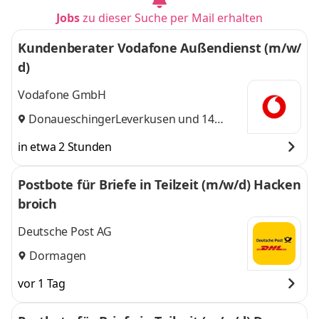
Jobs
zu dieser Suche per Mail erhalten
Kundenberater Vodafone Außendienst (m/w/
d)
Vodafone GmbH
Donaueschingen
Leverkusen
,
und 14
weitere
in etwa 2 Stunden
Postbote für Briefe in Teilzeit (m/w/d) Hacken
broich
Deutsche Post AG
Dormagen
vor 1 Tag