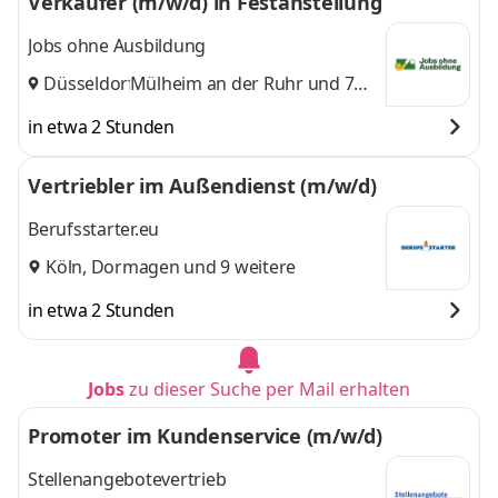
Verkäufer (m/w/d) in Festanstellung
Jobs ohne Ausbildung
Düsseldorf
Mülheim an der Ruhr
,
und 7
weitere
in etwa 2 Stunden
Vertriebler im Außendienst (m/w/d)
Berufsstarter.eu
Köln
,
Dormagen
und 9 weitere
in etwa 2 Stunden
Jobs
zu dieser Suche per Mail erhalten
Promoter im Kundenservice (m/w/d)
Stellenangebotevertrieb