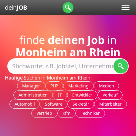
dein
JOB
finde
deinen Job
in
Monheim am Rhein
Häufige Suchen in Monheim am Rhein:
Manager
PHP
Marketing
Medien
Administration
IT
Entwickler
Verkauf
Automobil
Software
Sekretär
Mitarbeiter
Vertrieb
Kfm
Techniker