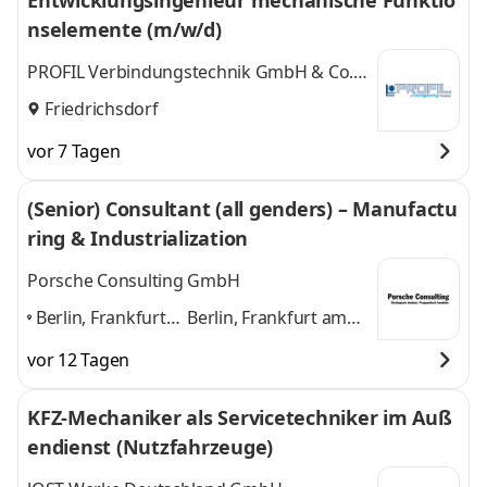
Entwicklungsingenieur mechanische Funktio
Main
,
nselemente (m/w/d)
PROFIL Verbindungstechnik GmbH & Co.
KG
Friedrichsdorf
vor 7 Tagen
(Senior) Consultant (all genders) – Manufactu
ring & Industrialization
Porsche Consulting GmbH
Berlin, Frankfurt
Berlin, Frankfurt am
am Main,
Main, Hamburg,
vor 12 Tagen
Hamburg,
München, Stuttgart
München,
und 3 weitere
KFZ-Mechaniker als Servicetechniker im Auß
Stuttgart
,
endienst (Nutzfahrzeuge)