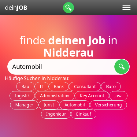
dein
JOB
finde
deinen Job
in
Nidderau
Häufige Suchen in Nidderau:
Bau
IT
Bank
Consultant
Büro
Logistik
Administration
Key Account
Java
Manager
Jurist
Automobil
Versicherung
Ingenieur
Einkauf