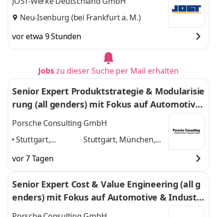
JOST-Werke Deutschland GmbH
Neu-Isenburg (bei Frankfurt a. M.)
vor etwa 9 Stunden
Jobs
zu dieser Suche per Mail erhalten
Senior Expert Produktstrategie & Modularisie
rung (all genders) mit Fokus auf Automotive
& Industrial Goods
Porsche Consulting GmbH
Stuttgart,
Stuttgart, München,
München,
Frankfurt am Main,
vor 7 Tagen
Frankfurt am
Berlin, Hamburg
und 3
Main, Berlin,
weitere
Senior Expert Cost & Value Engineering (all g
Hamburg
,
enders) mit Fokus auf Automotive & Industri
al Goods
Porsche Consulting GmbH