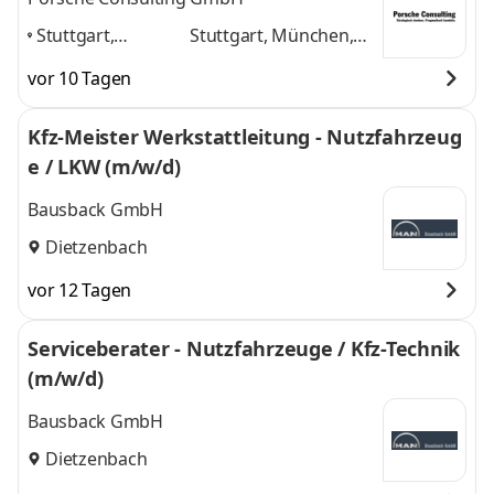
Stuttgart,
Stuttgart, München,
München,
Hamburg, Berlin,
vor 10 Tagen
Hamburg, Berlin,
Frankfurt am Main
und
Frankfurt am
3 weitere
Kfz-Meister Werkstattleitung - Nutzfahrzeug
Main
,
e / LKW (m/w/d)
Bausback GmbH
Dietzenbach
vor 12 Tagen
Serviceberater - Nutzfahrzeuge / Kfz-Technik
(m/w/d)
Bausback GmbH
Dietzenbach