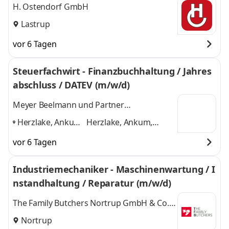
H. Ostendorf GmbH
Lastrup
vor 6 Tagen
Steuerfachwirt - Finanzbuchhaltung / Jahres
abschluss / DATEV (m/w/d)
Meyer Beelmann und Partner
Steuerberatungsgesellschaft mbB Ankum
Herzlake, Ankum,
Herzlake, Ankum,
Essen
Essen (Oldenburg),
vor 6 Tagen
(Oldenburg),
Lastrup
und 2 weitere
Lastrup
,
Industriemechaniker - Maschinenwartung / I
nstandhaltung / Reparatur (m/w/d)
The Family Butchers Nortrup GmbH & Co.
KG
Nortrup