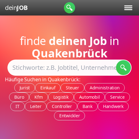
dein
JOB
finde
deinen Job
in
Quakenbrück
Häufige Suchen in Quakenbrück:
Jurist
Einkauf
Steuer
Administration
Büro
Kfm
Logistik
Automobil
Service
IT
Leiter
Controller
Bank
Handwerk
Entwickler