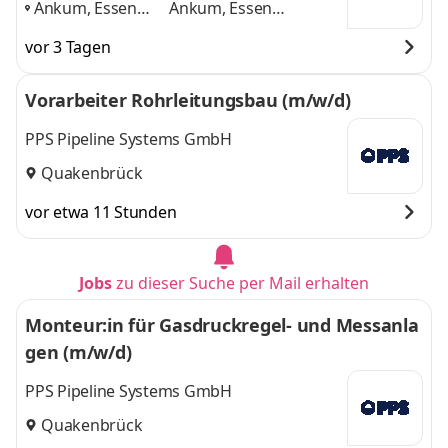
Ankum, Essen
Ankum, Essen
(Oldenburg),
(Oldenburg), Herzlake,
vor 3 Tagen
Herzlake,
Lastrup
und 2 weitere
Lastrup
,
Vorarbeiter Rohrleitungsbau (m/w/d)
PPS Pipeline Systems GmbH
Quakenbrück
vor etwa 11 Stunden
Jobs
zu dieser Suche per Mail erhalten
Monteur:in für Gasdruckregel- und Messanla
gen (m/w/d)
PPS Pipeline Systems GmbH
Quakenbrück