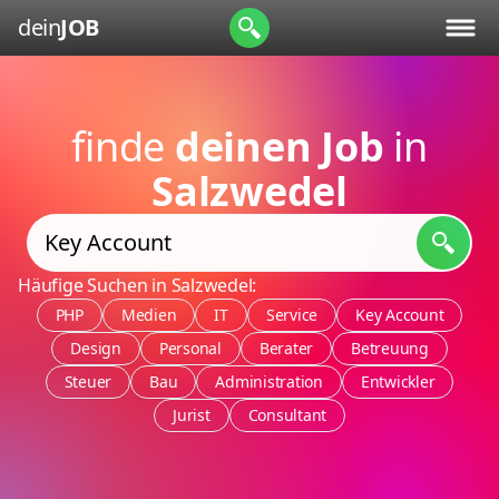
dein
JOB
finde
deinen Job
in
Salzwedel
Häufige Suchen in Salzwedel:
PHP
Medien
IT
Service
Key Account
Design
Personal
Berater
Betreuung
Steuer
Bau
Administration
Entwickler
Jurist
Consultant