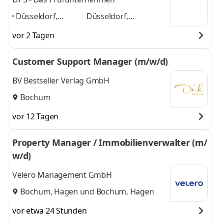
Düsseldorf,
Düsseldorf,
Mönchengladbach,
Mönchengladbach,
vor 2 Tagen
Neuss, Wuppertal,
Neuss, Wuppertal,
Solingen,
Solingen, Remscheid,
Customer Support Manager (m/w/d)
Remscheid,
Duisburg
und 5
Duisburg
,
weitere
BV Bestseller Verlag GmbH
Bochum
vor 12 Tagen
Property Manager / Immobilienverwalter (m/
w/d)
Velero Management GmbH
Bochum, Hagen
und
Bochum, Hagen
vor etwa 24 Stunden