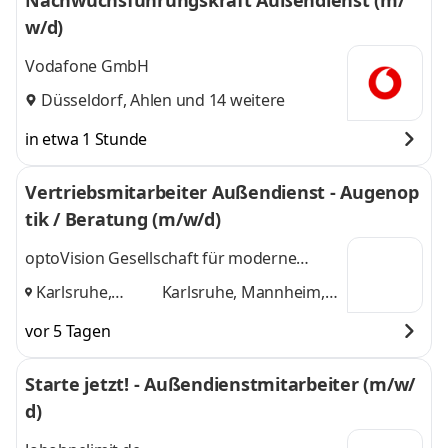
Nachwuchsführungskraft Außendienst (m/
w/d)
Vodafone GmbH
Düsseldorf
,
Ahlen
und 14 weitere
in etwa 1 Stunde
Vertriebsmitarbeiter Außendienst - Augenop
tik / Beratung (m/w/d)
optoVision Gesellschaft für moderne
Brillenglastechnik mbH
Karlsruhe,
Karlsruhe, Mannheim,
Mannheim,
Mainz
und 1 weitere
vor 5 Tagen
Mainz
,
Starte jetzt! - Außendienstmitarbeiter (m/w/
d)