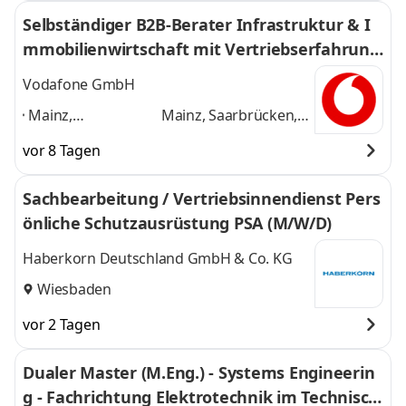
Selbständiger B2B-Berater Infrastruktur & I
mmobilienwirtschaft mit Vertriebserfahrung
(m/w/d)
Vodafone GmbH
Mainz,
Mainz, Saarbrücken,
Saarbrücken,
Ludwigshafen,
vor 8 Tagen
Ludwigshafen,
Koblenz, Trier,
Koblenz, Trier,
Kaiserslautern,
Sachbearbeitung / Vertriebsinnendienst Pers
Kaiserslautern,
Worms, Neunkirchen,
önliche Schutzausrüstung PSA (M/W/D)
Worms,
Homburg, Peine
und
Neunkirchen,
8 weitere
Haberkorn Deutschland GmbH & Co. KG
Homburg, Peine
,
Wiesbaden
vor 2 Tagen
Dualer Master (M.Eng.) - Systems Engineerin
g - Fachrichtung Elektrotechnik im Technisch