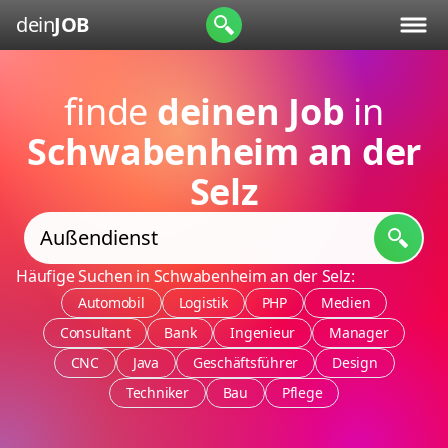
dein
JOB
finde
deinen Job
in
Schwabenheim an der
Selz
Häufige Suchen in Schwabenheim an der Selz:
Automobil
Logistik
PHP
Medien
Consultant
Bank
Ingenieur
Manager
CNC
Java
Geschäftsführer
Design
Techniker
Bau
Pflege