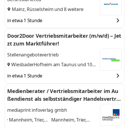
Mainz
,
Rüsselsheim
und 8 weitere
in etwa 1 Stunde
Door2Door Vertriebsmitarbeiter (m/w/d) – Jet
zt zum Marktführer!
Stellenangebotevertrieb
Wiesbaden
Hofheim am Taunus
,
und 10
weitere
in etwa 1 Stunde
Medienberater / Vertriebsmitarbeiter im Au
ßendienst als selbstständiger Handelsvertret
er (m/w/d) nach § 84 I HGB
mediaprint infoverlag gmbh
Mannheim, Trier,
Mannheim, Trier,
Darmstadt, Mainz,
Darmstadt, Mainz,