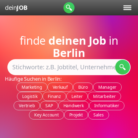
dein
JOB
finde
deinen Job
in
Berlin
Häufige Suchen in Berlin:
Marketing
Verkauf
Büro
Manager
Logistik
Finanz
Leiter
Mitarbeiter
Vertrieb
SAP
Handwerk
Informatiker
Key Account
Projekt
Sales