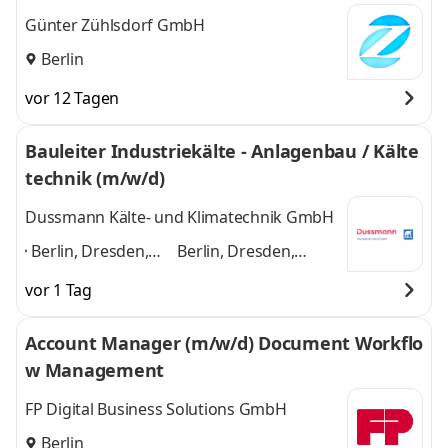
Günter Zühlsdorf GmbH
Berlin
vor 12 Tagen
Bauleiter Industriekälte - Anlagenbau / Kälte
technik (m/w/d)
Dussmann Kälte- und Klimatechnik GmbH
Berlin, Dresden,
Berlin, Dresden,
Erfurt, Essen,
Erfurt, Essen,
vor 1 Tag
Frankfurt am Main,
Frankfurt am Main,
Hamburg, Kassel,
Hamburg, Kassel,
Account Manager (m/w/d) Document Workflo
Leipzig, München,
Leipzig, München,
w Management
Stuttgart
,
Stuttgart
und 8
weitere
FP Digital Business Solutions GmbH
Berlin