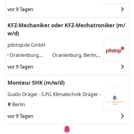
vor 9 Tagen
KFZ-Mechaniker oder KFZ-Mechatroniker (m/
w/d)
pitstop.de GmbH
Oranienburg,
Oranienburg, Berlin,
Berlin, Hermsdorf,
Hermsdorf, Jena,
vor 9 Tagen
Jena, Rudolstadt,
Rudolstadt,
Brandenburg,
Brandenburg,
Monteur SHK (m/w/d)
Bitterfeld
,
Bitterfeld
und 3
weitere
Guido Dräger - S.P.G Klimatechnik Dräger -
Berlin
vor 9 Tagen