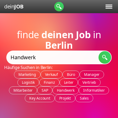
dein
JOB
finde
deinen Job
in
Berlin
Häufige Suchen in Berlin:
Marketing
Verkauf
Büro
Manager
Logistik
Finanz
Leiter
Vertrieb
Mitarbeiter
SAP
Handwerk
Informatiker
Key Account
Projekt
Sales