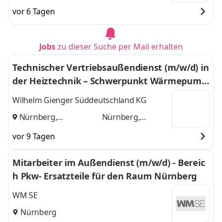
Frankfurt,
Frankfurt, Hamburg,
vor 6 Tagen
Hamburg,
München, Ulm, Berlin,
München, Ulm,
Leipzig
und 6 weitere
Berlin, Leipzig
,
Jobs
zu dieser Suche per Mail erhalten
Technischer Vertriebsaußendienst (m/w/d) in
der Heiztechnik – Schwerpunkt Wärmepump
e, Vertriebsgebiet Regensburg und Nürnberg
Wilhelm Gienger Süddeutschland KG
Nürnberg,
Nürnberg,
Regensburg
und
Regensburg
vor 9 Tagen
Mitarbeiter im Außendienst (m/w/d) - Bereic
h Pkw- Ersatzteile für den Raum Nürnberg
WM SE
Nürnberg