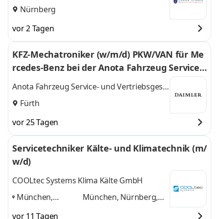
Nürnberg
vor 2 Tagen
KFZ-Mechatroniker (w/m/d) PKW/VAN für Me
rcedes-Benz bei der Anota Fahrzeug Service-
und Vertriebsgesellschaft mbH, Fürth, Schwa
Anota Fahrzeug Service- und Vertriebsges.
bacher Str. 380
mbH
Fürth
vor 25 Tagen
Servicetechniker Kälte- und Klimatechnik (m/
w/d)
COOLtec Systems Klima Kälte GmbH
München,
München, Nürnberg,
Nürnberg,
Augsburg, Rosenheim
vor 11 Tagen