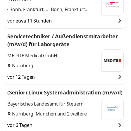
Bonn, Frankfurt,
Bonn, Frankfurt,
Hamburg,
Hamburg, München,
vor etwa 11 Stunden
München,
Nürnberg, Ulm, Berlin,
Nürnberg, Ulm,
Leipzig
und 6 weitere
Servicetechniker / Außendienstmitarbeiter
Berlin, Leipzig
,
(m/w/d) für Laborgeräte
MEDITE Medical GmbH
Nürnberg
vor 12 Tagen
(Senior) Linux-Systemadministration (m/w/d)
Bayerisches Landesamt für Steuern
Nürnberg
,
München
und 2 weitere
vor 6 Tagen