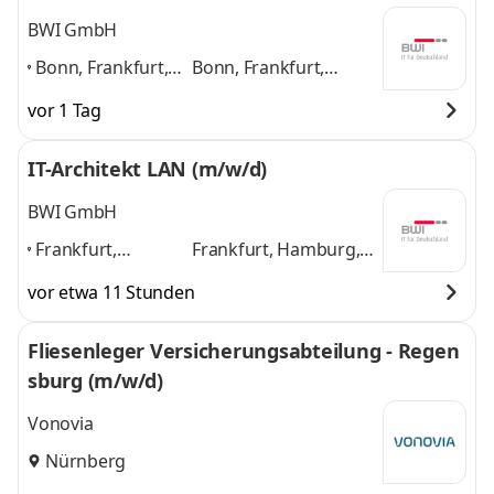
Senftenberg,
Wolfsburg, Zwickau
BWI GmbH
Wolfsburg,
und 7 weitere
Bonn, Frankfurt,
Bonn, Frankfurt,
Zwickau
,
Hamburg,
Hamburg, München,
vor 1 Tag
München,
Nürnberg, Ulm, Berlin,
Nürnberg, Ulm,
Leipzig
und 6 weitere
IT-Architekt LAN (m/w/d)
Berlin, Leipzig
,
BWI GmbH
Frankfurt,
Frankfurt, Hamburg,
Hamburg,
München, Nürnberg,
vor etwa 11 Stunden
München,
Ulm, Berlin, Bonn,
Nürnberg, Ulm,
Leipzig
und 6 weitere
Fliesenleger Versicherungsabteilung - Regen
Berlin, Bonn,
sburg (m/w/d)
Leipzig
,
Vonovia
Nürnberg