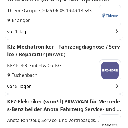
Thieme Gruppe_2026-06-05-19:49:18.583
Erlangen
vor 1 Tag
Kfz-Mechatroniker - Fahrzeugdiagnose / Serv
ice / Reparatur (m/w/d)
KFZ-EDER GmbH & Co. KG
Tuchenbach
vor 5 Tagen
KFZ-Elektriker (w/m/d) PKW/VAN für Mercede
s-Benz bei der Anota Fahrzeug Service- und V
ertriebsgesellschaft mbH, Fürth, Schwabache
Anota Fahrzeug Service- und Vertriebsges.
r Str. 380
mbH