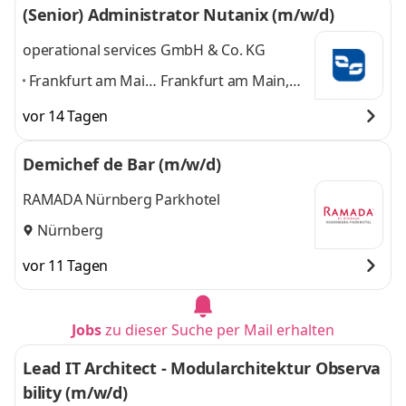
(Senior) Administrator Nutanix (m/w/d)
operational services GmbH & Co. KG
Frankfurt am Main,
Frankfurt am Main,
Berlin, Dresden,
Berlin, Dresden,
vor 14 Tagen
Hamburg,
Hamburg, Leinfelden-
Leinfelden-
Echterdingen,
Demichef de Bar (m/w/d)
Echterdingen,
München, Nürnberg
München,
und 5 weitere
RAMADA Nürnberg Parkhotel
Nürnberg
,
Nürnberg
vor 11 Tagen
Jobs
zu dieser Suche per Mail erhalten
Lead IT Architect - Modularchitektur Observa
bility (m/w/d)