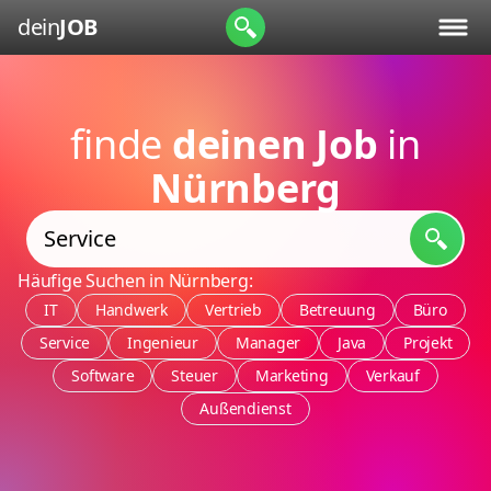
dein
JOB
finde
deinen Job
in
Nürnberg
Häufige Suchen in Nürnberg:
IT
Handwerk
Vertrieb
Betreuung
Büro
Service
Ingenieur
Manager
Java
Projekt
Software
Steuer
Marketing
Verkauf
Außendienst