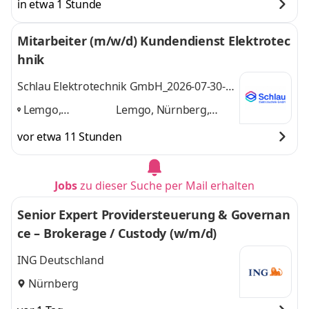
in etwa 1 Stunde
Mitarbeiter (m/w/d) Kundendienst Elektrotec
hnik
Schlau Elektrotechnik GmbH_2026-07-30-
07:14:27.654
Lemgo,
Lemgo, Nürnberg,
Nürnberg, Kassel,
Kassel, Berlin,
vor etwa 11 Stunden
Berlin, Hannover
,
Hannover
und 3
weitere
Jobs
zu dieser Suche per Mail erhalten
Senior Expert Providersteuerung & Governan
ce – Brokerage / Custody (w/m/d)
ING Deutschland
Nürnberg