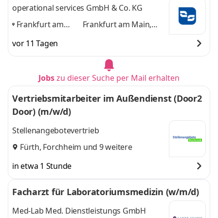
operational services GmbH & Co. KG
Frankfurt am
Frankfurt am Main,
Main, Berlin,
Berlin, München,
vor 11 Tagen
München,
Nürnberg
und 2
Nürnberg
,
weitere
Jobs
zu dieser Suche per Mail erhalten
Vertriebsmitarbeiter im Außendienst (Door2
Door) (m/w/d)
Stellenangebotevertrieb
Fürth
,
Forchheim
und 9 weitere
in etwa 1 Stunde
Facharzt für Laboratoriumsmedizin (w/m/d)
Med-Lab Med. Dienstleistungs GmbH