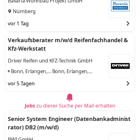
Bavaria Wohnbau Projekt GmbH
Nürnberg
vor 1 Tag
Verkaufsberater m/w/d Reifenfachhandel &
Kfz-Werkstatt
Driver Reifen und KFZ-Technik GmbH
Bonn, Erlangen,
Bonn, Erlangen,
Mannheim,
Mannheim, Nürnberg
vor 5 Tagen
Nürnberg
,
und 2 weitere
Jobs
zu dieser Suche per Mail erhalten
Senior System Engineer (Datenbankadminist
rator) DB2 (m/w/d)
BWI GmbH