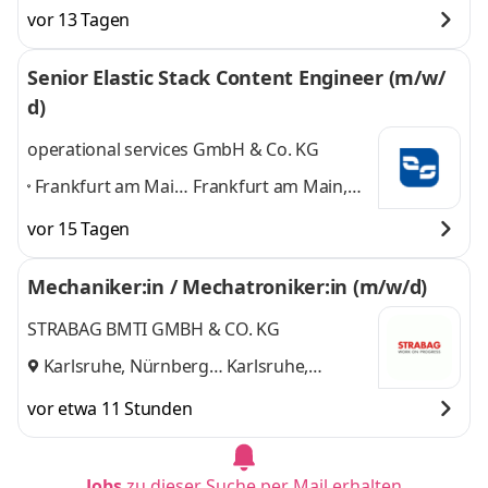
Home-Office
und
Nürnberg, Home-
vor 13 Tagen
Office
Senior Elastic Stack Content Engineer (m/w/
d)
operational services GmbH & Co. KG
Frankfurt am Main,
Frankfurt am Main,
Berlin, Dresden,
Berlin, Dresden,
vor 15 Tagen
Hamburg,
Hamburg, Leinfelden-
Leinfelden-
Echterdingen,
Mechaniker:in / Mechatroniker:in (m/w/d)
Echterdingen,
München, Nürnberg
München,
und 5 weitere
STRABAG BMTI GMBH & CO. KG
Nürnberg
,
Karlsruhe, Nürnberg
Karlsruhe,
und
Nürnberg
vor etwa 11 Stunden
Jobs
zu dieser Suche per Mail erhalten