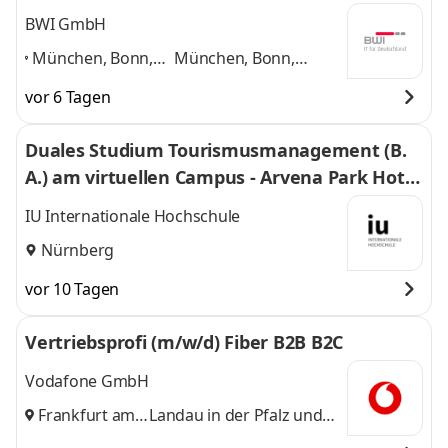
BWI GmbH
München, Bonn,
München, Bonn,
Frankfurt,
Frankfurt, Hamburg,
vor 6 Tagen
Hamburg,
Nürnberg, Ulm, Berlin,
Nürnberg, Ulm,
Leipzig
und 6 weitere
Duales Studium Tourismusmanagement (B.
Berlin, Leipzig
,
A.) am virtuellen Campus - Arvena Park Hotel
am Franken-Center, Schlag GmbH
IU Internationale Hochschule
Nürnberg
vor 10 Tagen
Vertriebsprofi (m/w/d) Fiber B2B B2C
Vodafone GmbH
Frankfurt am
Landau in der Pfalz
und
Main
,
14 weitere