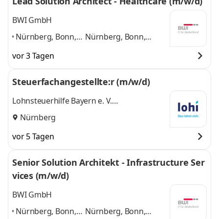
Lead Solution Architect - Healthcare (m/w/d)
BWI GmbH
Nürnberg, Bonn,
Nürnberg, Bonn,
Frankfurt,
Frankfurt, Hamburg,
vor 3 Tagen
Hamburg,
München, Ulm, Berlin,
München, Ulm,
Leipzig
und 6 weitere
Steuerfachangestellte:r (m/w/d)
Berlin, Leipzig
,
Lohnsteuerhilfe Bayern e. V.
Lohnsteuerhilfeverein
Nürnberg
vor 5 Tagen
Senior Solution Architekt - Infrastructure Ser
vices (m/w/d)
BWI GmbH
Nürnberg, Bonn,
Nürnberg, Bonn,