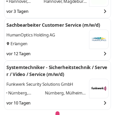
Hannover,
Hannover, Magdeburg,
Magdeburg, Ulm,
Ulm, Nürnberg,
vor 3 Tagen
Nürnberg,
Koblenz
und 3 weitere
Koblenz
,
Sachbearbeiter Customer Service (m/w/d)
HumanOptics Holding AG
Erlangen
vor 12 Tagen
Systemtechniker - Sicherheitstechnik / Serve
r / Video / Service (m/w/d)
Funkwerk Security Solutions GmbH
Nürnberg,
Nürnberg, Mülheim
Mülheim an der
an der Ruhr, Karlstein
vor 10 Tagen
Ruhr, Karlstein am
am Main,
Main,
Ludwigsburg,