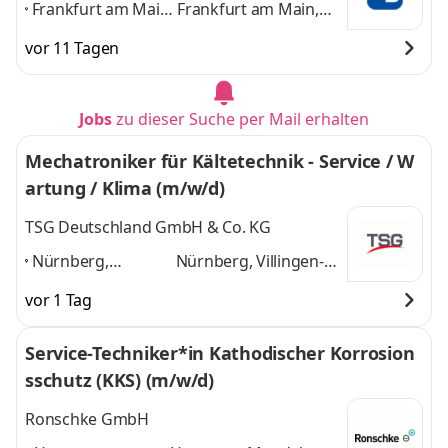
Frankfurt am Main,
Frankfurt am Main,
Berlin, Dresden,
Berlin, Dresden,
vor 11 Tagen
Hamburg,
Hamburg, Leinfelden-
Leinfelden-
Echterdingen,
Echterdingen,
München, Nürnberg
Jobs
zu dieser Suche per Mail erhalten
München,
und 5 weitere
Nürnberg
,
Mechatroniker für Kältetechnik - Service / W
artung / Klima (m/w/d)
TSG Deutschland GmbH & Co. KG
Nürnberg,
Nürnberg, Villingen-
Villingen-
Schwenningen,
vor 1 Tag
Schwenningen,
Leverkusen,
Leverkusen,
Karlsruhe, Landsberg
Service-Techniker*in Kathodischer Korrosion
Karlsruhe,
am Lech
und 3 weitere
sschutz (KKS) (m/w/d)
Landsberg am
Lech
,
Ronschke GmbH