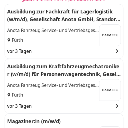
Ausbildung zur Fachkraft für Lagerlogistik
(w/m/d), Gesellschaft Anota GmbH, Standort
Fürth, Ausbildungsbeginn 01.09.2027
Anota Fahrzeug Service- und Vertriebsges.
mbH
Fürth
vor 3 Tagen
Ausbildung zum Kraftfahrzeugmechatronike
r (w/m/d) für Personenwagentechnik, Gesells
chaft Anota GmbH, Standort Fürth, Ausbildu
Anota Fahrzeug Service- und Vertriebsges.
ngsbeginn 01.09.2027
mbH
Fürth
vor 3 Tagen
Magaziner:in (m/w/d)