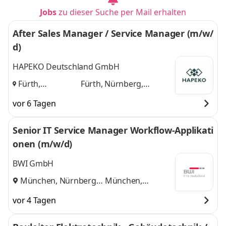
Ludwigsburg,
München
und 3
Jobs
zu dieser Suche per Mail erhalten
München
,
weitere
After Sales Manager / Service Manager (m/w/
d)
HAPEKO Deutschland GmbH
Fürth,
Fürth, Nürnberg,
Nürnberg,
Erlangen
und 1 weitere
vor 6 Tagen
Erlangen
,
Senior IT Service Manager Workflow-Applikati
onen (m/w/d)
BWI GmbH
München, Nürnberg
München,
und
Nürnberg
vor 4 Tagen