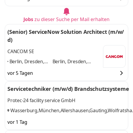
Augsburg,
und 2 weitere
Rosenheim
,
Jobs
zu dieser Suche per Mail erhalten
(Senior) ServiceNow Solution Architect (m/w/
d)
CANCOM SE
Berlin, Dresden,
Berlin, Dresden,
Frankfurt am Main,
Frankfurt am Main,
vor 5 Tagen
Hamburg,
Hamburg, Hannover,
Hannover,
München, Nürnberg,
Servicetechniker (m/w/d) Brandschutzsysteme
München,
Stuttgart
und 6
Nürnberg,
weitere
Protec-24 facility service GmbH
Stuttgart
,
Wasserburg,München,Allershausen,Gauting,Wolfratsha
Holzkirchen, Abensberg,Nürnberg,Hilpoltstein
,
vor 1 Tag