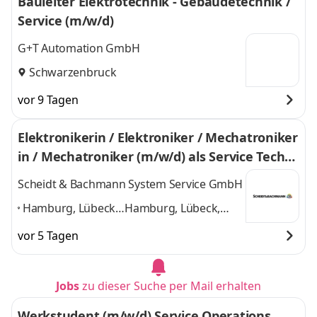
Bauleiter Elektrotechnik - Gebäudetechnik /
Service (m/w/d)
G+T Automation GmbH
Schwarzenbruck
vor 9 Tagen
Elektronikerin / Elektroniker / Mechatroniker
in / Mechatroniker (m/w/d) als Service Techni
ker Kassensysteme
Scheidt & Bachmann System Service GmbH
Hamburg, Lübeck,
Hamburg, Lübeck,
Neumünster,
Neumünster,
vor 5 Tagen
Nürnberg, Stade,
Nürnberg, Stade,
Stuttgart, Villingen-
Stuttgart, Villingen-
Schwenningen
,
Schwenningen
und 5
Jobs
zu dieser Suche per Mail erhalten
weitere
Werkstudent (m/w/d) Service Operations