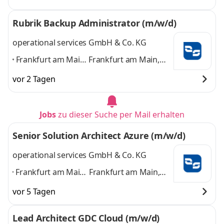
Hamburg,
Hamburg, Leinfelden-
Leinfelden-
Echterdingen,
Rubrik Backup Administrator (m/w/d)
Echterdingen,
München, Nürnberg
München,
und 5 weitere
operational services GmbH & Co. KG
Nürnberg
,
Frankfurt am Main,
Frankfurt am Main,
Berlin, Dresden,
Berlin, Dresden,
vor 2 Tagen
Hamburg,
Hamburg, Leinfelden-
Leinfelden-
Echterdingen,
Echterdingen,
München, Nürnberg
Jobs
zu dieser Suche per Mail erhalten
München,
und 5 weitere
Nürnberg
,
Senior Solution Architect Azure (m/w/d)
operational services GmbH & Co. KG
Frankfurt am Main,
Frankfurt am Main,
Berlin, Dresden,
Berlin, Dresden,
vor 5 Tagen
Hamburg,
Hamburg, München,
München,
Nürnberg,
Lead Architect GDC Cloud (m/w/d)
Nürnberg,
Senftenberg,