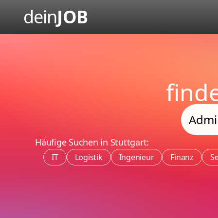
dein
JOB
find
Häufige Suchen in Stuttgart:
IT
Logistik
Ingenieur
Finanz
Se