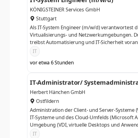
KÖNIGSTEINER Services GmbH
Stuttgart
Als IT-System Engineer (m/w/d) verantwortest du
Virtualisierungs- und Netzwerkumgebungen. Du 
treibst Automatisierung und IT-Sicherheit vora
Migrationen. Serverbetrieb und Plattformen: Ber
IT
(Ubuntu) und zentraler Infrastrukturservices (F
vor etwa 6 Stunden
Weiterentwicklung der Virtualisierungsumgeb
IT-Administrator/ Systemadministr
Herbert Hänchen GmbH
Ostfildern
Administration der Client- und Server-Systeme
IT-Systeme und des Cloud-Umfelds (Microsoft A
Umgebung (VDI, virtuelle Desktops und Anwend
Landschaft inkl. der Standortvernetzung Verant
IT