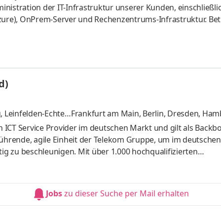
nistration der IT-Infrastruktur unserer Kunden, einschließli
Azure), OnPrem-Server und Rechenzentrums-Infrastruktur. Be
ukturen (Fokus auf Sophos, Securepoint und Ubiquiti).
efonie-Systeme.
d)
, Leinfelden-Echter
Frankfurt am Main, Berlin, Dresden, Ham
München, Nürnberg
und 5 weitere
en ICT Service Provider im deutschen Markt und gilt als Backb
derführende, agile Einheit der Telekom Gruppe, um im deutschen
tig zu beschleunigen. Mit über 1.000 hochqualifizierten
dernste Informationssysteme, managt Private & Public Cloud-
temsupport und die Verfügbarkeit kritischer Betriebsprozesse
mplementierung, Administration und Migration von Backup
Jobs
zu dieser Suche per Mail erhalten
Security Cloud Ad