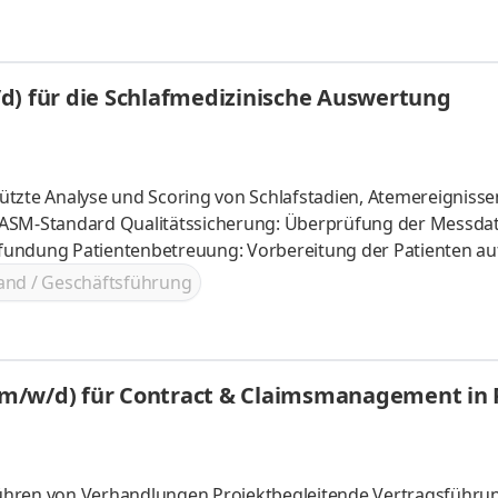
pam, Mailarchivierung
d) für die Schlafmedizinische Auswertung
te Analyse und Scoring von Schlafstadien, Atemereignisse
SM-Standard Qualitätssicherung: Überprüfung der Messdat
Befundung Patientenbetreuung: Vorbereitung der Patienten au
n) sowie Einweisung in die CPAP-Therapie Administration:
and / Geschäftsführung
n der Folgetermine, Abgeschlossene Ausbildung als Medizini
n (m/w/d) für Contract & Claimsmanagement in
ühren von Verhandlungen Projektbegleitende Vertragsführu