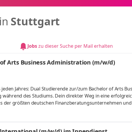
 in
Stuttgart
Jobs
zu dieser Suche per Mail erhalten
of Arts Business Administration (m/w/d)
 Bachelor of Arts Business
on erstklassigen Finanz- und Vorsorgelösungen in Europa. U
 dabei, ihr Leben finanziell selbstbestimmt zu gestalten, da
International (m/w/d) im Innendienst