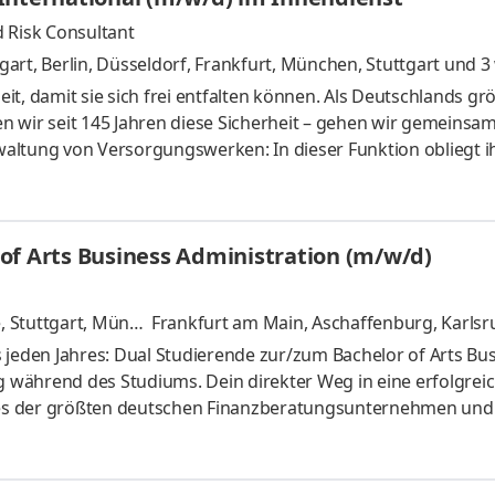
 Risk Consultant
tgart
,
Berlin, Düsseldorf, Frankfurt, München, Stuttgart
und 3 
 damit sie sich frei entfalten können. Als Deutschlands gr
n wir seit 145 Jahren diese Sicherheit – gehen wir gemeinsa
altung von Versorgungswerken: In dieser Funktion obliegt i
g der Versorgungswerke in allen Durchführungswegen der
 und Dokumentation: Ihre Expertise erstreckt sich über die 
sführungssystem und die Überprüfung der Versicherer
of Arts Business Administration (m/w/d)
ungsausweisen und U
, Stuttgart, Münch
Frankfurt am Main, Aschaffenburg, Karlsru
nd 4 weitere
 jeden Jahres: Dual Studierende zur/zum Bachelor of Arts Bu
während des Studiums. Dein direkter Weg in eine erfolgrei
 eines der größten deutschen Finanzberatungsunternehmen und 
on erstklassigen Finanz- und Vorsorgelösungen in Europa. U
 dabei, ihr Leben finanziell selbstbestimmt zu gestalten, da
. Aufgaben Kundentermine: Du begleitest Kundentermine (onli