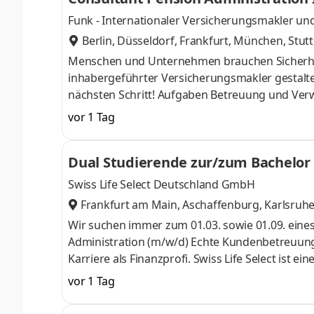
Funk - Internationaler Versicherungsmakler und
Berlin, Düsseldorf, Frankfurt, München, Stut
Menschen und Unternehmen brauchen Sicherheit,
inhabergeführter Versicherungsmakler gestalte
nächsten Schritt! Aufgaben Betreuung und Verw
wichtige umfassende Betreuung und Verwaltun
vor 1 Tag
betrieblichen Altersversorgung Bestandsführung
Erfassung von Bestandsänderungen im Bestand
Dual Studierende zur/zum Bachelor 
Dokumentation sowie die Erstellung von Leist
Swiss Life Select Deutschland GmbH
Frankfurt am Main, Aschaffenburg, Karlsruhe
en, Berlin
,
Wir suchen immer zum 01.03. sowie 01.09. eines
Administration (m/w/d) Echte Kundenbetreuung 
Karriere als Finanzprofi. Swiss Life Select ist
Swiss Life-Gruppe, einem führenden Anbieter v
vor 1 Tag
Beraterinnen und Berater unterstützen Menschen
mit Zuversicht in ihre Zukunft blicken können