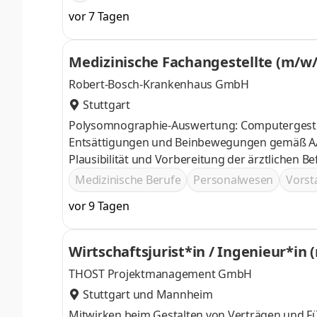
Netzwerksegmentierung, SOC-Anbindung, Antis
vor 7 Tagen
Medizinische Fachangestellte (m/w/
Robert-Bosch-Krankenhaus GmbH
Stuttgart
Polysomnographie-Auswertung: Computergestütz
Entsättigungen und Beinbewegungen gemäß AA
Plausibilität und Vorbereitung der ärztlichen 
Nachtmessung (Anlegen der Sensoren/Elektrode
Medizinische Berufe
Personalwesen
Vorst
Dokumentation der Ergebnisse und Organisatio
vor 9 Tagen
Fachangestellte:r (m/w/d)
Wirtschaftsjurist*in / Ingenieur*i
nde
THOST Projektmanagement GmbH
Stuttgart
und
Mannheim
Mitwirken beim Gestalten von Verträgen und F