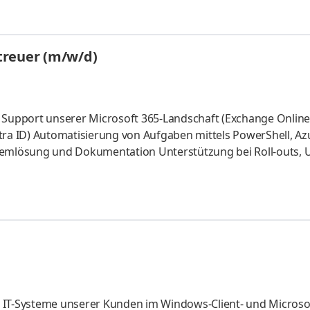
g einer zukunftsorientierten IT-Infrastruktur mitwirken? Dan
eld mit langfristiger Perspektive, flexiblen Arbeitsbedingun
en Betreuung, Administration sowie kontinuierliche Optimier
treuer (m/w/d)
d Support unserer Microsoft 365-Landschaft (Exchange Online
tra ID) Automatisierung von Aufgaben mittels PowerShell, Az
lemlösung und Dokumentation Unterstützung bei Roll-outs, 
rung der IT-Landschaft Aktive Mitwirkung an IT-Projekten und
sse, Abgeschlossene Ausbildung zum Fachinformatiker für
udium der Informatik oder vergleichbare Qualifikation
 IT-Systeme unserer Kunden im Windows-Client- und Microso