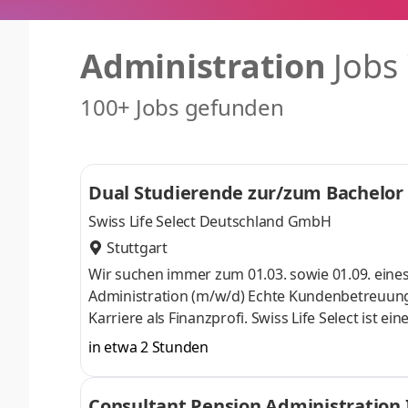
Administration
Jobs
100+ Jobs gefunden
Dual Studierende zur/zum Bachelor 
Swiss Life Select Deutschland GmbH
Stuttgart
Wir suchen immer zum 01.03. sowie 01.09. eines jeden Jahres: Dual Studierende zur/zum
Administration (m/w/d) Echte Kundenbetreuung während des Studiums. Dein direkter Weg in eine erfolgreiche
Karriere als Finanzprofi. Swiss Life Select ist eines der größten deutschen Finanzberatungsunternehmen und Teil der
Swiss Life-Gruppe, einem führenden Anbieter v
in etwa 2 Stunden
Beraterinnen und Berater unterstützen Menschen
mit Zuversicht in ihre Zukunft blicken können.
Consultant Pension Administration 