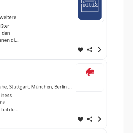
weitere
ößter
m den
hnen die
präzise
he, Stuttgart, München, Berlin
u
siness
che
Teil der
nsere
mit sie
ne und