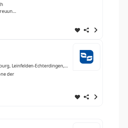
ch
treuung
burg, Leinfelden-Echterdingen,
one der
.
-