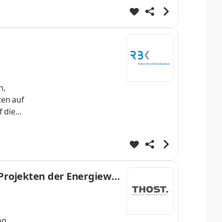
n,
en auf
f die
sche:r
 Projekten der Energiewe
ng