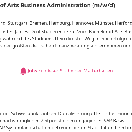
of Arts Business Administration (m/w/d)
d, Stuttgart
,
Bremen, Hamburg, Hannover, Münster, Herford,
 jeden Jahres: Dual Studierende zur/zum Bachelor of Arts Bu
während des Studiums. Dein direkter Weg in eine erfolgrei
 eines der größten deutschen Finanzberatungsunternehmen und 
on erstklassigen Finanz- und Vorsorgelösungen in Europa. U
 dabei, ihr Leben finanziell selbstbestimmt zu gestalten, da
. Aufgaben Kundentermine: Du begleitest Kundentermine (onli
Jobs
zu dieser Suche per Mail erhalten
n
er mit Schwerpunkt auf der Digitalisierung öffentlicher Einric
 nächstmöglichen Zeitpunkt einen engagierten SAP Basis
AP-Systemlandschaften betreuen, deren Stabilität und Perf