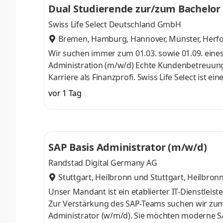
Dual Studierende zur/zum Bachelor 
vor Ort) zusammen mit deinem Men
Swiss Life Select Deutschland GmbH
Bremen, Hamburg, Hannover, Münster, Herfor
Wir suchen immer zum 01.03. sowie 01.09. eines
Administration (m/w/d) Echte Kundenbetreuung 
Karriere als Finanzprofi. Swiss Life Select ist
Swiss Life-Gruppe, einem führenden Anbieter v
vor 1 Tag
Beraterinnen und Berater unterstützen Menschen
mit Zuversicht in ihre Zukunft blicken können
vor Ort) zusammen mit deinem Men
SAP Basis Administrator (m/w/d)
Randstad Digital Germany AG
Stuttgart, Heilbronn
und
Stuttgart, Heilbron
Unser Mandant ist ein etablierter IT-Dienstleist
Zur Verstärkung des SAP-Teams suchen wir zum
Administrator (w/m/d). Sie möchten moderne S