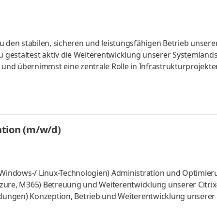
 den stabilen, sicheren und leistungsfähigen Betrieb unserer
gestaltest aktiv die Weiterentwicklung unserer Systemlands
n und übernimmst eine zentrale Rolle in Infrastrukturprojekt
eitstellung / Betrieb von Windows- (2019/2025) / Linux-Serve
ileservices, DNS/DHCP, Webservices, RDS) sowie Betrieb /
ungen (Proxmox)
ation (m/w/d)
 (Windows-/ Linux-Technologien) Administration und Optimier
zure, M365) Betreuung und Weiterentwicklung unserer Citrix
ungen) Konzeption, Betrieb und Weiterentwicklung unserer F
wortung für IT-Security-Themen: Endpoint Security/XDR,