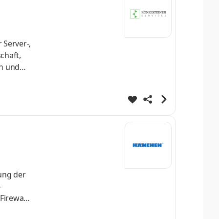
 Server-,
chaft,
en und
rn
ung der
-
irewall-