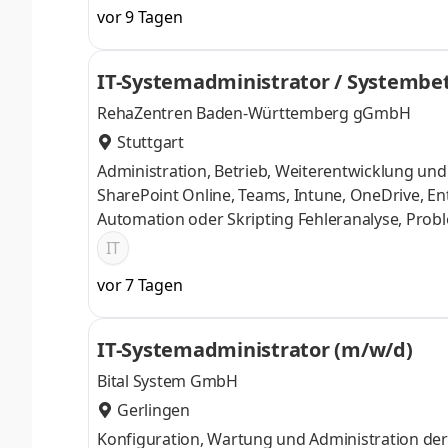
sicherstellen und aktiv an der Weiterentwicklun
vor 9 Tagen
erwartet Sie ein abwechslungsreiches Aufgabenf
vielfältigen Entwicklungsmöglichkeiten Aufgab
IT-Systemadministrator / Systembe
bestehender SAP-Systemlandschaften Impleme
RehaZentren Baden-Württemberg gGmbH
Stuttgart
Administration, Betrieb, Weiterentwicklung un
SharePoint Online, Teams, Intune, OneDrive, En
Automation oder Skripting Fehleranalyse, Prob
Patches sowie bei der kontinuierlichen Optimie
IT
Weiterentwicklung interner Systeme und Proze
vor 7 Tagen
Systemintegration (m/w/d), abgeschlossenes St
IT-Systemadministrator (m/w/d)
Bital System GmbH
Gerlingen
Konfiguration, Wartung und Administration der