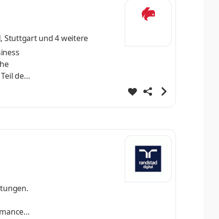
 Stuttgart
und 4 weitere
siness
che
Teil der
nsere
mit sie
ne und
htungen.
ormance