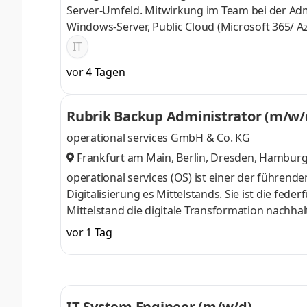
Server-Umfeld. Mitwirkung im Team bei der Admi
Windows-Server, Public Cloud (Microsoft 365/ 
und Optimierung der Netzwerk- und Firewall-Str
IT
Administration und Betreuung moderner IP-Tel
vor 4 Tagen
Rubrik Backup Administrator (m/w/
operational services GmbH & Co. KG
Frankfurt am Main, Berlin, Dresden, Hamburg
dingen, München, Nürnberg
,
operational services (OS) ist einer der führend
Digitalisierung es Mittelstands. Sie ist die fe
Mittelstand die digitale Transformation nachhal
Mitarbeitenden entwickelt und betreibt sie mo
vor 1 Tag
Plattformen, sichert den langfristigen 24/7 Sys
STELLENKENNZIFFER: 992026047MAX Aufgaben I
Umgebungen mit dem Schwerpunkt auf Rubrik 
IT-System Engineer (m/w/d)