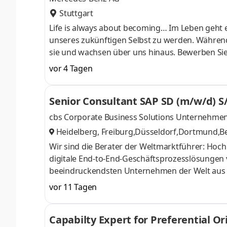
Stuttgart
Life is always about becoming… Im Leben geht e
unseres zukünftigen Selbst zu werden. Während
sie und wachsen über uns hinaus. Bewerben Sie
Sie Ihre Talente individuell entfalten können. 
vor 4 Tagen
die Ihren Pioniergeist teilen. Bei uns einzusteig
die begehrenswertesten Automobile der Welt z
Senior Consultant SAP SD (m/w/d) 
Aufgaben Im Mercedes-Benz Wer
cbs Corporate Business Solutions Unternehm
Heidelberg, Freiburg,Düsseldorf,Dortmund,B
ig,München,Raunheim,Stuttgart,Frankfurt
,
Wir sind die Berater der Weltmarktführer: Hoch
digitale End-to-End-Geschäftsprozesslösungen 
beeindruckendsten Unternehmen der Welt aus 
Chemie, mit denen wir viel gemeinsam haben. U
vor 11 Tagen
für anspruchsvolle Projekte mit einzigartigen 
verlässlichsten Beratungen und nutze vielfälti
Capabilty Expert for Preferential O
uns schnell Verantwortung übernehmen und üb