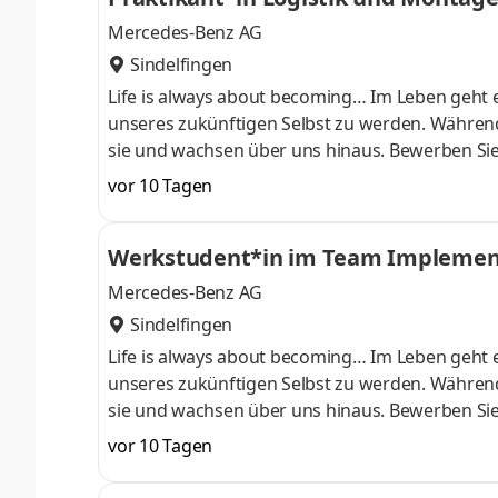
Mercedes-Benz AG
Sindelfingen
Life is always about becoming… Im Leben geht e
unseres zukünftigen Selbst zu werden. Während
sie und wachsen über uns hinaus. Bewerben Sie
Sie Ihre Talente individuell entfalten können. 
vor 10 Tagen
die Ihren Pioniergeist teilen. Bei uns einzusteig
die begehrenswertesten Automobile der Welt z
Werkstudent*in im Team Implementi
Aufgaben Die Mercedes-Benz Gr
Mercedes-Benz AG
Sindelfingen
Life is always about becoming… Im Leben geht e
unseres zukünftigen Selbst zu werden. Während
sie und wachsen über uns hinaus. Bewerben Sie
Sie Ihre Talente individuell entfalten können. 
vor 10 Tagen
die Ihren Pioniergeist teilen. Bei uns einzusteig
die begehrenswertesten Automobile der Welt z