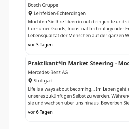
Bosch Gruppe
Leinfelden-Echterdingen
Möchten Sie Ihre Ideen in nutzbringende und si
Consumer Goods, Industrial Technology oder En
Lebensqualität der Menschen auf der ganzen W
sich auf Ihre Bewerbung! Anstellungsart: Unbefri
vor 3 Tagen
Aufgaben Du bist die zentrale Ansprechperson 
Power Tools Deutschland.Du überwachst und ste
Praktikant*in Market Steering - Mo
Anforderungen sicher.Du bist End-to-End veran
Mercedes-Benz AG
Stuttgart
Life is always about becoming… Im Leben geht e
unseres zukünftigen Selbst zu werden. Während
sie und wachsen über uns hinaus. Bewerben Sie
Sie Ihre Talente individuell entfalten können. 
vor 6 Tagen
die Ihren Pioniergeist teilen. Bei uns einzusteig
die begehrenswertesten Automobile der Welt z