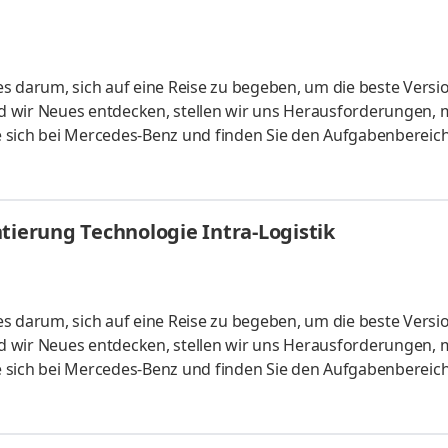
s darum, sich auf eine Reise zu begeben, um die beste Versi
 wir Neues entdecken, stellen wir uns Herausforderungen, 
 sich bei Mercedes-Benz und finden Sie den Aufgabenbereich
Dabei werden Sie von visionären Kolleginnen und Kollegen unter
en bedeutet, Teil eines globalen Teams zu werden, dessen Ziel e
u bauen. Together for excellence. Stellennummer: MER0004
erung Technologie Intra-Logistik
s darum, sich auf eine Reise zu begeben, um die beste Versi
 wir Neues entdecken, stellen wir uns Herausforderungen, 
 sich bei Mercedes-Benz und finden Sie den Aufgabenbereich
Dabei werden Sie von visionären Kolleginnen und Kollegen unter
en bedeutet, Teil eines globalen Teams zu werden, dessen Ziel e
u bauen. Together for excellence. Stellennummer: MER0004