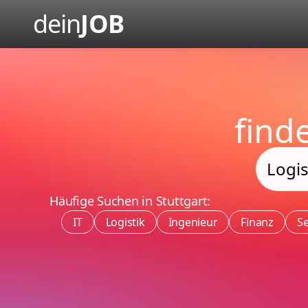
dein
JOB
find
Häufige Suchen in Stuttgart:
IT
Logistik
Ingenieur
Finanz
Se