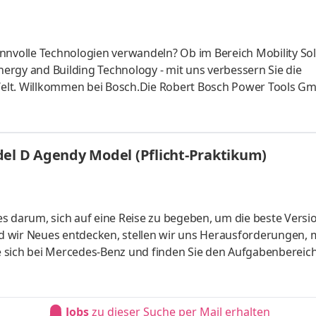
nnvolle Technologien verwandeln? Ob im Bereich Mobility Sol
ergy and Building Technology - mit uns verbessern Sie die
elt. Willkommen bei Bosch.Die Robert Bosch Power Tools Gm
stet Arbeitszeit: Vollzeit Arbeitsort: Leinfelden-Echterdingen
für Zollbehörden bezüglich der AEO-Bewilligung von Robert 
llst kontinuierlich die Einhaltung der AEO-Compliance-
del D Agendy Model (Pflicht-Praktikum)
twortlich
s darum, sich auf eine Reise zu begeben, um die beste Versi
 wir Neues entdecken, stellen wir uns Herausforderungen, 
 sich bei Mercedes-Benz und finden Sie den Aufgabenbereich
Dabei werden Sie von visionären Kolleginnen und Kollegen unter
en bedeutet, Teil eines globalen Teams zu werden, dessen Ziel e
u bauen. Together for excellence. Stellennummer: MER0004
Jobs
zu dieser Suche per Mail erhalten