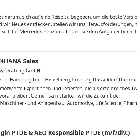
s darum, sich auf eine Reise zu begeben, um die beste Versi
 wir Neues entdecken, stellen wir uns Herausforderungen, 
 sich bei Mercedes-Benz und finden Sie den Aufgabenbereich
Dabei werden Sie von visionären Kolleginnen und Kollegen unter
en bedeutet, Teil eines globalen Teams zu werden, dessen Ziel e
u bauen. Together for excellence. Stellennummer: MER00042
S/4HANA Sales
ensberatung GmbH
erlin,Hamburg,Leipz
Heidelberg, Freiburg,Düsseldorf,Dortm
hen,Raunheim,Stuttgart,Frankfurt
und 9 
motivierte Expertinnen und Experten, die als erfolgreiches T
vorantreiben. Gemeinsam stärken wir die Zukunft der
Maschinen- und Anlagenbau, Automotive, Life Science, Phar
nser ausgezeichneter Ruf bei Hidden Champions öffnet Dir d
Gestaltungsmöglichkeiten. Werde Teil einer der besten und
ge Entwicklungschancen. Als engagiertes Teammitglied kannst
rigin PTDE & AEO Responsible PTDE (m/f/div.)
er Dich hinaus