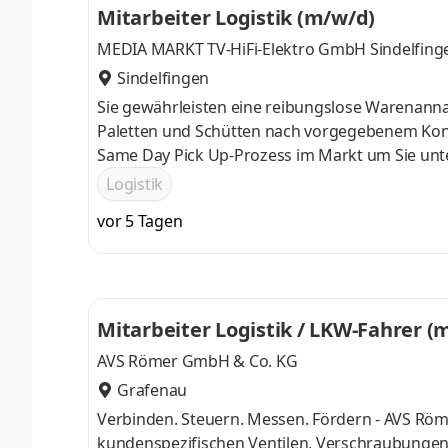
Mitarbeiter Logistik (m/w/d)
Aufgaben Unsere Abteilung ist
MEDIA MARKT TV-HiFi-Elektro GmbH Sindelfing
Sindelfingen
Sie gewährleisten eine reibungslose Warenanna
Paletten und Schütten nach vorgegebenem Konze
Same Day Pick Up-Prozess im Markt um Sie unt
reibungslos logistische Abläufe in Abstimmung
Logistik
Point of Sales sicher, Sie verfügen über eine e
vor 5 Tagen
Erfahrung in der Logistik oder im Verkauf im M
Mitarbeiter Logistik / LKW-Fahrer (
AVS Römer GmbH & Co. KG
Grafenau
Verbinden. Steuern. Messen. Fördern - AVS Röm
kundenspezifischen Ventilen, Verschraubungen 