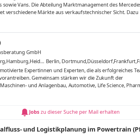
gement des Mercedes-Benz
tet verschiedene Märkte aus verkaufstechnischer Sicht. Daz
ung von Preisstrategien und die Steuerung der Länderorgani
 Ziele zu erreichen. Als erster Ansprechkontakt für die Merc
iese Abteilung eng mit anderen Bereichen wie Marketing,
)
en.
ensberatung GmbH
burg,Hamburg,Heidel
Berlin, Dortmund,Düsseldorf,Frankfurt,
pzig,München,Raunheim,Stuttgart
und 9
motivierte Expertinnen und Experten, die als erfolgreiches T
vorantreiben. Gemeinsam stärken wir die Zukunft der
Maschinen- und Anlagenbau, Automotive, Life Science, Phar
nser ausgezeichneter Ruf bei Hidden Champions öffnet Dir d
Gestaltungsmöglichkeiten. Werde Teil einer der besten und
ge Entwicklungschancen. Als engagiertes Teammitglied kannst
Jobs
zu dieser Suche per Mail erhalten
er Dich hinaus
alfluss- und Logistikplanung im Powertrain (P