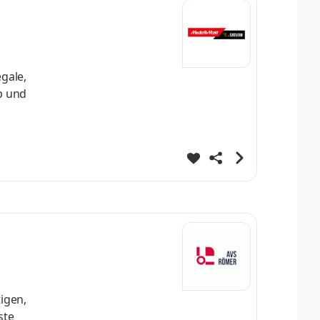
gale,
p und
dnung am
oder
igen,
ste