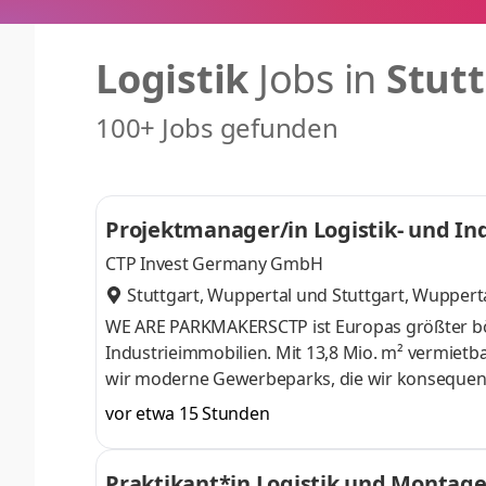
Logistik
Jobs in
Stut
100+ Jobs gefunden
Projektmanager/in Logistik- und Ind
CTP Invest Germany GmbH
Stuttgart, Wuppertal
und
Stuttgart, Wuppert
WE ARE PARKMAKERSCTP ist Europas größter börs
Industrieimmobilien. Mit 13,8 Mio. m² vermietb
wir moderne Gewerbeparks, die wir konsequent 
und zukunftsorientiert.Unser Portfolio umfass
vor etwa 15 Stunden
Nordsee verbinden und Unternehmen optimale 
Immobilienentwickler: Wir verstehen uns als lan
Praktikant*in Logistik und Montag
Unternehmen Raum gibt, sich weiterzue