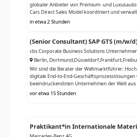
globaler Anbieter von Premium- und Luxusautos sowie Vans. Die Abteilung Marktmana
Cars Direct Sales Model koordiniert und verwal
die Festlegung von Mengenzielen, die Entwickl
in etwa 2 Stunden
durch alle Herausforderungen, um die jährlichen
Benz Organisationen in den Ländern arbeitet d
(Senior Consultant) SAP GTS (m/w/d
Produktmanagement und Controlling zusamm
cbs Corporate Business Solutions Unternehm
Berlin, Dortmund,Düsseldorf,Frankfurt,Frei
berg,Leipzig,München,Raunheim,Stuttgart
,
Wir sind die Berater der Weltmarktführer: Hoch
digitale End-to-End-Geschäftsprozesslösungen 
beeindruckendsten Unternehmen der Welt aus 
Chemie, mit denen wir viel gemeinsam haben. U
vor etwa 15 Stunden
für anspruchsvolle Projekte mit einzigartigen 
verlässlichsten Beratungen und nutze vielfälti
uns schnell Verantwortung übernehmen und üb
Praktikant*in Internationale Materi
Mercedes-Benz AG