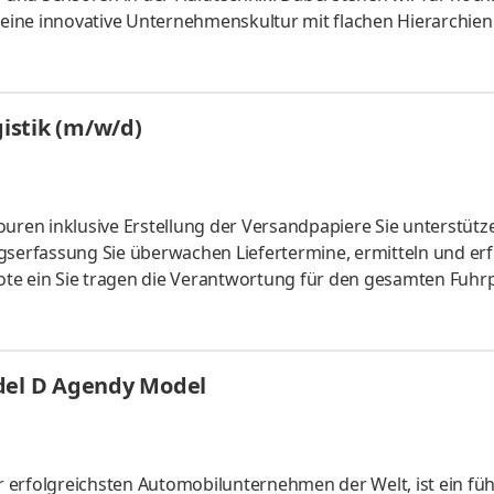
d eine innovative Unternehmenskultur mit flachen Hierarchie
rten in Grafenau, Langenberg und Aadorf (CH) bieten wir e
pektive! Mitarbeiter Logistik / LKW-Fahrer (m/w/d) Du sorgst 
gen Ort ist – vom Wareneingang bis zur Auslieferung. Mit Dein
istik (m/w/d)
ouren inklusive Erstellung der Versandpapiere Sie unterstütz
agserfassung Sie überwachen Liefertermine, ermitteln und er
te ein Sie tragen die Verantwortung für den gesamten Fuhr
 Organisation und Überwachung von Prüf- und Servicetermine
 Schadensabwicklung Sie beauftragen und betreuen sämtlich
odel D Agendy Model
 erfolgreichsten Automobilunternehmen der Welt, ist ein fü