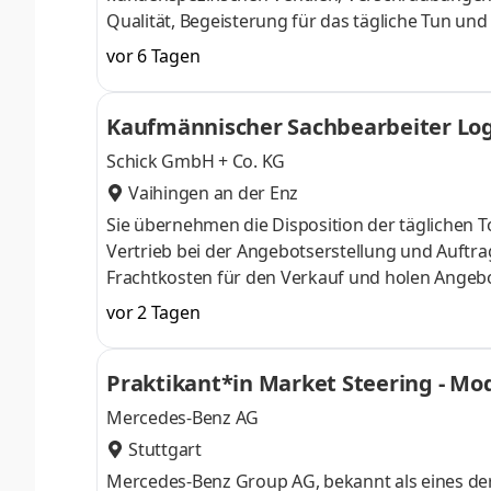
Qualität, Begeisterung für das tägliche Tun un
kurzen Entscheidungswegen. An unseren Stando
vor 6 Tagen
Vielzahl an interessanten Jobs mit Zukunftspers
dass bei uns alles zur richtigen Zeit am richti
Kaufmännischer Sachbearbeiter Log
Gespür für Abläufe und Deinem sicheren H
Schick GmbH + Co. KG
Vaihingen an der Enz
Sie übernehmen die Disposition der täglichen T
Vertrieb bei der Angebotserstellung und Auftr
Frachtkosten für den Verkauf und holen Angebo
(LKWs und Dienstfahrzeuge) einschließlich der
vor 2 Tagen
administrativen Fuhrparkverwaltung sowie der
Speditionen
Praktikant*in Market Steering - M
Mercedes-Benz AG
Stuttgart
Mercedes-Benz Group AG, bekannt als eines der