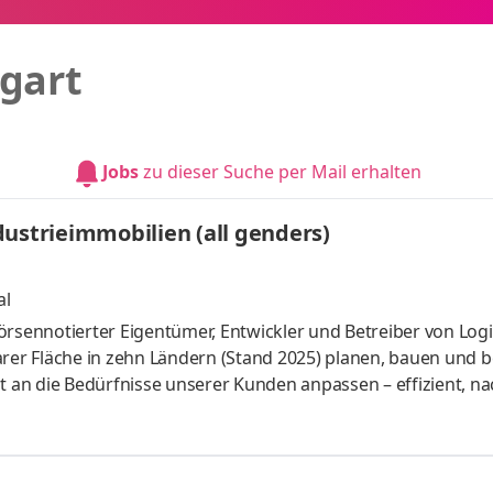
tgart
Jobs
zu dieser Suche per Mail erhalten
ustrieimmobilien (all genders)
al
ennotierter Eigentümer, Entwickler und Betreiber von Logi
arer Fläche in zehn Ländern (Stand 2025) planen, bauen und 
an die Bedürfnisse unserer Kunden anpassen – effizient, na
t zehn strategisch bedeutende Märkte, die das Schwarze Meer
Voraussetzungen für Wachstum bieten. Doch wir sind mehr a
gfristiger Partner, der integrierte Lösungen schafft und
e