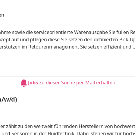
en
hme sowie die serviceorientierte Warenausgabe Sie füllen Re
pt auf und pflegen diese Sie setzen den definierten Pick-U
erstützen im Retourenmanagement Sie setzen effizient und
 mit der Führungskraft um Sie stellen die Sauberkeit und Or
rfolgreich abgeschlossene Ausbildung im Bereich Logistik und/
arkt
Jobs
zu dieser Suche per Mail erhalten
m/w/d)
er zählt zu den weltweit führenden Herstellern von hochwert
und Sensoren in der Fluidtechnik. Dabei stehen wir für höch