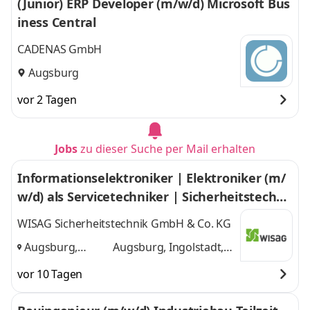
(Junior) ERP Developer (m/w/d) Microsoft Bus
iness Central
CADENAS GmbH
Augsburg
vor 2 Tagen
Jobs
zu dieser Suche per Mail erhalten
Informationselektroniker | Elektroniker (m/
w/d) als Servicetechniker | Sicherheitstechni
k
WISAG Sicherheitstechnik GmbH & Co. KG
Augsburg,
Augsburg, Ingolstadt,
Ingolstadt,
München
und 1 weitere
vor 10 Tagen
München
,