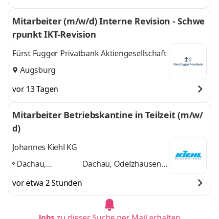
Mitarbeiter (m/w/d) Interne Revision - Schwe
rpunkt IKT-Revision
Fürst Fugger Privatbank Aktiengesellschaft
Augsburg
vor 13 Tagen
Mitarbeiter Betriebskantine in Teilzeit (m/w/
d)
Johannes Kiehl KG
Dachau,
Dachau, Odelzhausen,
Odelzhausen,
München, Augsburg
vor etwa 2 Stunden
München,
und 2 weitere
Augsburg
,
Jobs
zu dieser Suche per Mail erhalten