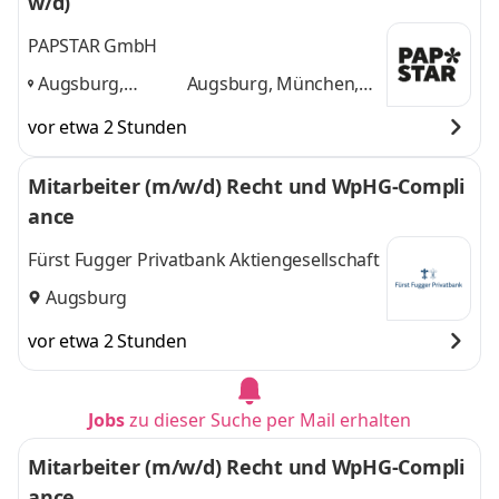
w/d)
PAPSTAR GmbH
Augsburg,
Augsburg, München,
München,
Rosenheim, Passau
vor etwa 2 Stunden
Rosenheim,
und 2 weitere
Passau
,
Mitarbeiter (m/w/d) Recht und WpHG-Compli
ance
Fürst Fugger Privatbank Aktiengesellschaft
Augsburg
vor etwa 2 Stunden
Jobs
zu dieser Suche per Mail erhalten
Mitarbeiter (m/w/d) Recht und WpHG-Compli
ance