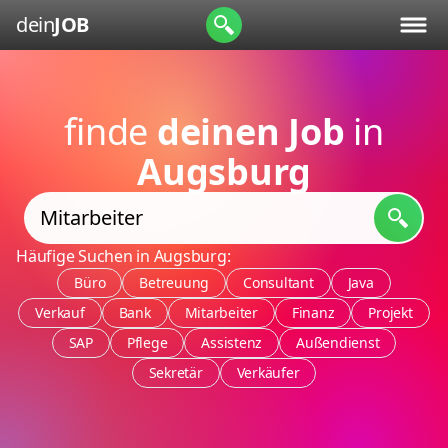
dein
JOB
finde
deinen Job
in
Augsburg
Häufige Suchen in Augsburg:
Büro
Betreuung
Consultant
Java
Verkauf
Bank
Mitarbeiter
Finanz
Projekt
SAP
Pflege
Assistenz
Außendienst
Sekretär
Verkäufer