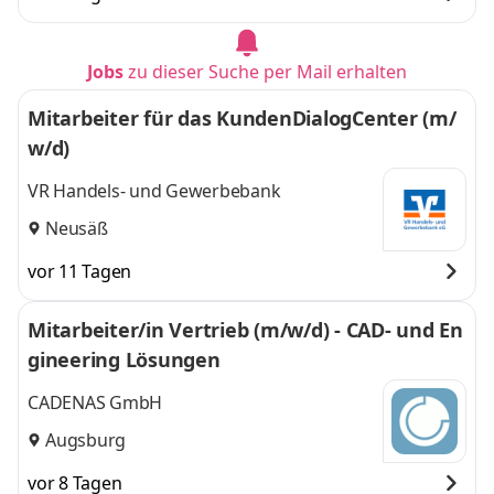
Augsburg,
Aichach
und 3 weitere
München,
Aichach
,
Jobs
zu dieser Suche per Mail erhalten
Mitarbeiter für das KundenDialogCenter (m/
w/d)
VR Handels- und Gewerbebank
Neusäß
vor 11 Tagen
Mitarbeiter/in Vertrieb (m/w/d) - CAD- und En
gineering Lösungen
CADENAS GmbH
Augsburg
vor 8 Tagen