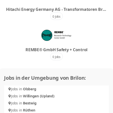
Hitachi Energy Germany AG - Transformatoren Bril
on Ein Unternehmen der Hitachi-Gruppe
0 Jobs
REMBE® GmbH Safety + Control
0 Jobs
Jobs in der Umgebung von Brilon:
Jobs in
Olsberg
Jobs in
Willingen (Upland)
Jobs in
Bestwig
Jobs in
Rüthen