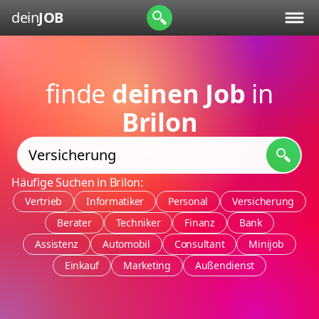
dein
JOB
finde
deinen Job
in
Brilon
Häufige Suchen in Brilon:
Vertrieb
Informatiker
Personal
Versicherung
Berater
Techniker
Finanz
Bank
Assistenz
Automobil
Consultant
Minijob
Einkauf
Marketing
Außendienst