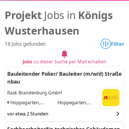
Projekt
Jobs in
Königs
Wusterhausen
18 Jobs gefunden
Filter
Jobs
zu dieser Suche per Mail erhalten
Bauleitender Polier/ Bauleiter (m/w/d) Straße
nbau
Rask Brandenburg GmbH
Hoppegarten,
Hoppegarten,
Schönefeld, Glindow
Schönefeld,
vor etwa 2 Stunden
und
Glindow