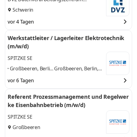
Mecklenburg-Vorpommern GmbH
Schwerin
vor 4 Tagen
Werkstattleiter / Lagerleiter Elektrotechnik
(m/w/d)
SPITZKE SE
Großbeeren, Berlin,
Großbeeren, Berlin,
Luckenwalde,
Luckenwalde,
vor 6 Tagen
Potsdam,
Potsdam, Schönefeld,
Schönefeld,
Königs-
Referent Prozessmanagement und Regelwer
Königs-
Wusterhausen,
ke Eisenbahnbetrieb (m/w/d)
Wusterhausen,
Rangsdorf
und 3
Rangsdorf
,
weitere
SPITZKE SE
Großbeeren