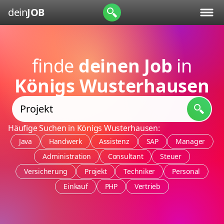
dein
JOB
finde
deinen Job
in
Königs Wusterhausen
Häufige Suchen in Königs Wusterhausen:
Java
Handwerk
Assistenz
SAP
Manager
Administration
Consultant
Steuer
Versicherung
Projekt
Techniker
Personal
Einkauf
PHP
Vertrieb