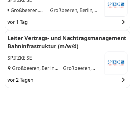
SPITZKE SE
Großbeeren,
Großbeeren, Berlin,
Berlin, Potsdam,
Potsdam, Teltow
und 1
vor 1 Tag
Teltow
,
weitere
Leiter Vertrags- und Nachtragsmanagement
Bahninfrastruktur (m/w/d)
SPITZKE SE
Großbeeren, Berlin
Großbeeren,
und
Berlin
vor 2 Tagen