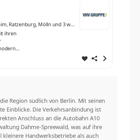
him, Ratzenburg, Mölln
und 3 wei
t ihren
r
 moderne
nt:
ich
ie Region südlich von Berlin. Mit seinen
te Einblicke. Die Verkehrsanbindung ist
rekten Anschluss an die Autobahn A10
erwaltung Dahme-Spreewald, was auf ihre
hl kleinere Handwerksbetriebe als auch