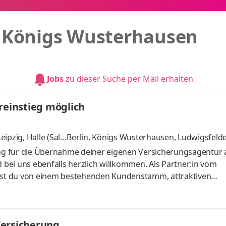
n
Königs Wusterhausen
Jobs
zu dieser Suche per Mail erhalten
reinstieg möglich
ipzig, Halle (Sall
Berlin, Königs Wusterhausen, Ludwigsfelde, 
re
rung für die Übernahme deiner eigenen Versicherungsagentur 
d bei uns ebenfalls herzlich willkommen. Als Partner:in vom
erst du von einem bestehenden Kundenstamm, attraktiven
teorientierten Beratungsansatz ohne Kaltakquise. Du betreu
schätzt. Unsere Versicherungs- und Vorsorgelösungen basier
wirtschaftlichen Erfolg mit christlichen, sozialen, ethischen 
Versicherung
tz ma