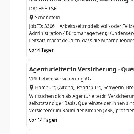
DACHSER SE
Schönefeld
Job ID: 3306 | Arbeitszeitmodell: Voll- oder Teilz
Administration / Büromanagement; Kundenservice
Leitsatz macht deutlich, dass die Mitarbeitend
Gemeinsam verfolgen wir die Mission, die weltwe
vor 4 Tagen
Netzkompetenzen zu schaffen und so die Logisti
Logistik von morgen. Aufgaben Unterstützung 
Agenturleiter:in Versicherung - Que
administrativer Tätigkeiten Schriftliche
VRK Lebensversicherung AG
Hamburg (Altona), Rendsburg, Schwerin, Br
Wir suchen dich als Agenturleiter:in Versiche
selbstständiger Basis. Quereinsteiger:innen sin
Versicherer im Raum der Kirchen (VRK) profiti
Vertriebsmöglichkeiten, gestützt von einem wer
vor 14 Tagen
Zielgruppe, die Sicherheit und Menschlichkeit 
einer über 100-jährigen Tradition und verbinden 