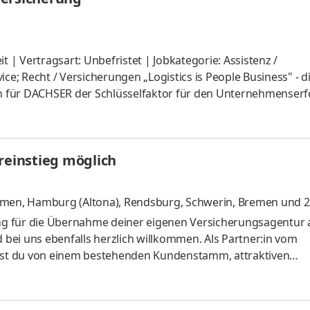
eit | Vertragsart: Unbefristet | Jobkategorie: Assistenz /
; Recht / Versicherungen „Logistics is People Business" - d
en für DACHSER der Schlüsselfaktor für den Unternehmenserfo
it intelligenteste Kombination und Integration logistischer
kbilanz unserer Kunden zu optimieren. Gestalten Sie mit uns
der Abteilung Versicherung im Tagesgeschäft Übernahme sä
reinstieg möglich
emen
,
Hamburg (Altona), Rendsburg, Schwerin, Bremen
und 2
rung für die Übernahme deiner eigenen Versicherungsagentur 
d bei uns ebenfalls herzlich willkommen. Als Partner:in vom
erst du von einem bestehenden Kundenstamm, attraktiven
teorientierten Beratungsansatz ohne Kaltakquise. Du betreu
schätzt. Unsere Versicherungs- und Vorsorgelösungen basier
wirtschaftlichen Erfolg mit christlichen, sozialen, ethischen 