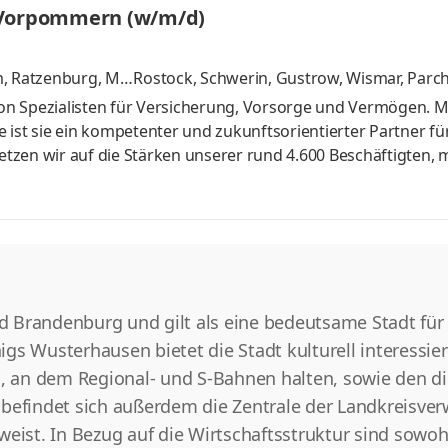
g-Vorpommern (w/m/d)
tz ma
m, Ratzenburg, Mö
Rostock, Schwerin, Gustrow, Wismar, Parc
tere
n Spezialisten für Versicherung, Vorsorge und Vermögen. Mi
t sie ein kompetenter und zukunftsorientierter Partner fü
setzen wir auf die Stärken unserer rund 4.600 Beschäftigten,
d kundenorientierte Produkte. Aufgaben Netzwerkmanageme
ehungen im Bauumfeld sowie zu Verbänden, Innungen und
iche und telefonische Betreuung von Endkunden im Baubere
ptimierung gewerbliche
Brandenburg und gilt als eine bedeutsame Stadt für d
s Wusterhausen bietet die Stadt kulturell interessier
 an dem Regional- und S-Bahnen halten, sowie den di
adt befindet sich außerdem die Zentrale der Landkreisv
weist. In Bezug auf die Wirtschaftsstruktur sind sowo