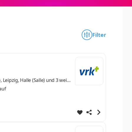
Filter
Leipzig, Halle (Salle)
und 3 weite
auf
st eine
en auf
und