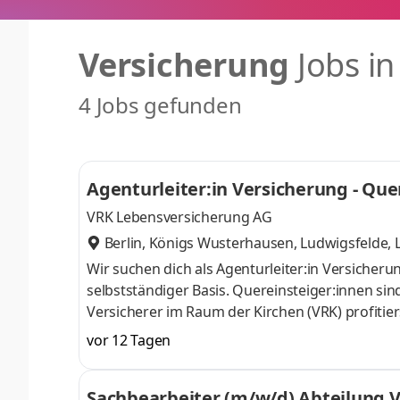
Versicherung
Jobs i
4 Jobs gefunden
Agenturleiter:in Versicherung - Que
VRK Lebensversicherung AG
Berlin, Königs Wusterhausen, Ludwigsfelde, Le
e)
,
Wir suchen dich als Agenturleiter:in Versiche
selbstständiger Basis. Quereinsteiger:innen sin
Versicherer im Raum der Kirchen (VRK) profiti
Vertriebsmöglichkeiten, gestützt von einem wer
vor 12 Tagen
Zielgruppe, die Sicherheit und Menschlichkeit 
einer über 100-jährigen Tradition und verbinden 
Sachbearbeiter (m/w/d) Abteilung 
ökologischen Grundsätzen. Genau dieser Ansa