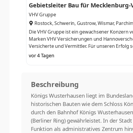
Gebietsleiter Bau für Mecklenbur
ökologischen Grundsätzen. Genau dieser Ansa
VHV Gruppe
Rostock, Schwerin, Gustrow, Wismar, Parchi
lln
,
Die VHV Gruppe ist ein gewachsener Konzern vo
Marken VHV Versicherungen und Hannoversche is
Versicherte und Vermittler. Für unseren Erfolg 
Strukturen, effizientes Kostenmanagement un
vor 4 Tagen
Aufbau, Ausbau und Pflege von Geschäftsbezi
KammernKundenberatung: Persönliche, schriftl
sowie ganzheitliche Akquise, Betreuung und O
Beschreibung
Königs Wusterhausen liegt im Bundesland 
historischen Bauten wie dem Schloss König
durch den Bahnhof Königs Wusterhausen,
(Berliner Ring) gewährleistet. In der St
Funktion als administratives Zentrum hin