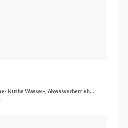
e- Nuthe Wasser-, Abwasserbetriebsg
schaft mbH