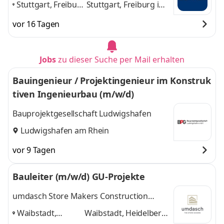
Stuttgart, Freiburg
Stuttgart, Freiburg im
im Breisgau,
Breisgau, Karlsruhe,
vor 16 Tagen
Karlsruhe,
Mannheim, Ulm
und 3
Mannheim, Ulm
,
weitere
Jobs
zu dieser Suche per Mail erhalten
Bauingenieur / Projektingenieur im Konstruk
tiven Ingenieurbau (m/w/d)
Bauprojektgesellschaft Ludwigshafen
Ludwigshafen am Rhein
vor 9 Tagen
Bauleiter (m/w/d) GU-Projekte
umdasch Store Makers Construction
GmbH
Waibstadt,
Waibstadt, Heidelberg,