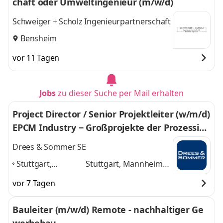
chaft oder Umweltingenieur (m/w/d)
Schweiger + Scholz Ingenieurpartnerschaft
Bensheim
vor 11 Tagen
Jobs
zu dieser Suche per Mail erhalten
Project Director / Senior Projektleiter (w/m/d)
EPCM Industry ‒ Großprojekte der Prozessind
ustrie und Kraftwerkstechnik
Drees & Sommer SE
Stuttgart,
Stuttgart, Mannheim,
Mannheim, Köln,
Köln, Düsseldorf,
vor 7 Tagen
Düsseldorf,
Frankfurt am Main
Frankfurt am
und 3 weitere
Bauleiter (m/w/d) Remote - nachhaltiger Ge
Main
,