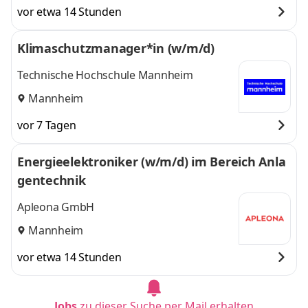
Heidelberg,
Mannheim, Stuttgart
vor etwa 14 Stunden
Mannheim,
und 2 weitere
Stuttgart
,
Klimaschutzmanager*in (w/m/d)
Technische Hochschule Mannheim
Mannheim
vor 7 Tagen
Energieelektroniker (w/m/d) im Bereich Anla
gentechnik
Apleona GmbH
Mannheim
vor etwa 14 Stunden
Jobs
zu dieser Suche per Mail erhalten