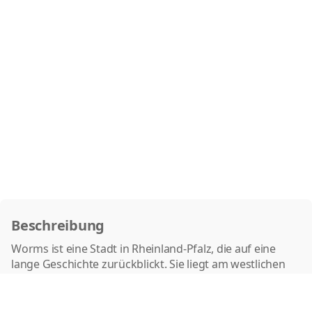
Beschreibung
Worms ist eine Stadt in Rheinland-Pfalz, die auf eine
lange Geschichte zurückblickt. Sie liegt am westlichen
Rheinufer und ist bekannt für ihre Rolle in der
Nibelungensage. Im industriellen Sektor ist Worms
durch Branchen wie die Chemieindustrie, den