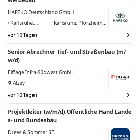
werbebau
HAPEKO Deutschland GmbH
Karlsruhe,
Karlsruhe, Pforzheim,
Pforzheim,
Stuttgart, Mannheim,
vor 10 Tagen
Stuttgart,
Offenburg
und 3
Mannheim,
weitere
Senior Abrechner Tief- und Straßenbau (m/
Offenburg
,
w/d)
Eiffage Infra-Südwest GmbH
Alzey
vor 10 Tagen
Projektleiter (w/m/d) Öffentliche Hand Lande
s- und Bundesbau
Drees & Sommer SE