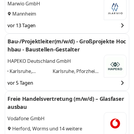
Marwio GmbH
Mannheim
vor 13 Tagen
Bau-/Projektleiter(m/w/d) - Großprojekte Hoc
hbau - Baustellen-Gestalter
HAPEKO Deutschland GmbH
Karlsruhe,
Karlsruhe, Pforzheim,
Pforzheim,
Stuttgart, Mannheim,
vor 5 Tagen
Stuttgart,
Heidelberg, Heilbronn,
Mannheim,
Baden-Baden
und 5
Freie Handelsvertretung (m/w/d) – Glasfaser
Heidelberg,
weitere
ausbau
Heilbronn, Baden-
Baden
,
Vodafone GmbH
Herford
,
Worms
und 14 weitere