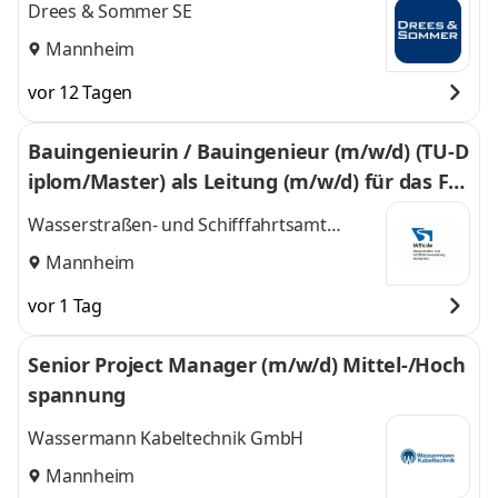
Drees & Sommer SE
Mannheim
vor 12 Tagen
Bauingenieurin / Bauingenieur (m/w/d) (TU-D
iplom/​Master) als Leitung (m/w/d) für das Fac
hgebiet W2 des Wasserstraßen- und Schifffa
Wasserstraßen- und Schifffahrtsamt
hrtsamtes Oberrhein
Oberrhein
Mannheim
vor 1 Tag
Senior Project Manager (m/w/d) Mittel-/Hoch
spannung
Wassermann Kabeltechnik GmbH
Mannheim