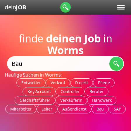
dein
JOB
finde
deinen Job
in
Worms
Häufige Suchen in Worms:
Entwickler
Verkauf
Projekt
Pflege
Key Account
Controller
Berater
Geschäftsführer
Verkäuferin
Handwerk
Mitarbeiter
Leiter
Außendienst
Bau
SAP