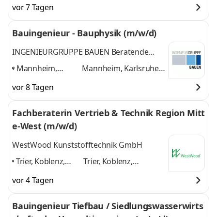
vor 7 Tagen
Bauingenieur - Bauphysik (m/w/d)
INGENIEURGRUPPE BAUEN Beratende
Ingenieure PartG mbB
Mannheim,
Mannheim, Karlsruhe,
Karlsruhe,
Freiburg im Breisgau
vor 8 Tagen
Freiburg im
und 1 weitere
Breisgau
,
Fachberaterin Vertrieb & Technik Region Mitt
e-West (m/w/d)
WestWood Kunststofftechnik GmbH
Trier, Koblenz,
Trier, Koblenz,
Mannheim,
Mannheim, Frankfurt
vor 4 Tagen
Frankfurt am
am Main, Saarbrücken
Main,
und 3 weitere
Bauingenieur Tiefbau / Siedlungswasserwirts
Saarbrücken
,