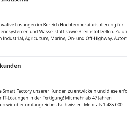
nnovative Lösungen im Bereich Hochtemperaturisolierung für
iesystemen und Wasserstoff sowie Brennstoffzellen. Zu u
ndustrial, Agriculture, Marine, On- und Off-Highway, Auto
n.Um unsere internationale Technologie- und Marktführersch
n wir zum nächstmöglichen Zeitpunkt eine:n: Key Account Ma
ierung und Akquisition von Neukunden sowie Ausbau internation
skunden
on Kunde
Smart Factory unserer Kunden zu entwickeln und diese erfo
r IT-Lösungen in der Fertigung! Mit mehr als 47 Jahren
en wir über umfangreiches Fachwissen. Mehr als 1.485.000
weit nutzen täglich unsere Softwarelösungen, um ihre
 Als innovatives und dynamisches Unternehmen mit rund 530
s und suchen zur Verstärkung unseres Teams für unseren Stan