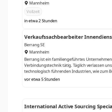
Mannheim
Vollzeit
in etwa 2 Stunden
Verkaufssachbearbeiter Innendiens
Berrang SE
Mannheim
Berrang ist ein familiengeführtes Unternehmen
Verbindungstechnik tätig. Täglich verlassen un
technologisch führenden Industrien, wie zum B
Landmaschinenindustrie. Als international ag
vor etwa 5 Stunden
Engineerings, Qualitätsmanagements und der L
Mitarbeiter täglich Maßstäbe. Aufgaben Angeb
inkl. An- und AuslaufsteuerungTermin- und Auf
International Active Sourcing Specia