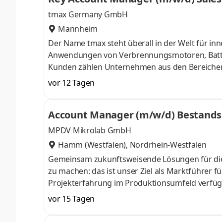
tmax Germany GmbH
Mannheim
Der Name tmax steht überall in der Welt für i
Anwendungen von Verbrennungsmotoren, Batter
Kunden zählen Unternehmen aus den Bereichen I
sowie weiteren industriellen Anwendungsfelder
vor 12 Tagen
der „heißen Nische“ weiter auszubauen, suche
(m⁠/⁠w⁠/⁠d) Sales Industrial Aufgaben Identifiz
Account Manager (m/w/d) Bestand
strategischer A- und B-KundenDurchführung v
MPDV Mikrolab GmbH
Hamm (Westfalen), Nordrhein-Westfalen
Gemeinsam zukunftsweisende Lösungen für die 
zu machen: das ist unser Ziel als Marktführer fü
Projekterfahrung im Produktionsumfeld verfüg
Menschen in 1.750 Fertigungsunternehmen welt
vor 15 Tagen
Produktionsprozesse effizienter zu gestalten.
Mitarbeitern sind wir weiterhin auf Erfolgskur