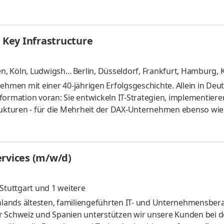
(!) Stunden besetzen wir bei Deinen zukünftigen Kunden offe
e Leidenschaft: Unternehmen aller Größen und aller Branchen
erwirklichen. Bist Du ein Vertriebler mit Leidenschaft für IT u
 Key Infrastructure
en, Köln, Ludwigshaf
Berlin, Düsseldorf, Frankfurt, Hamburg,
chen, Nürnberg, Stuttgart
und 8 weitere
ehmen mit einer 40-jährigen Erfolgsgeschichte. Allein in Deu
formation voran: Sie entwickeln IT-Strategien, implementier
kturen - für die Mehrheit der DAX-Unternehmen ebenso wie
Partner aller führenden IT-Hersteller (wie z. B. Microsoft, A
ten Technologiebereichen unterwegs: von Cyber Security, Cloud
wicklung bis hin zu Arbeitsplatzlösungen für die Smart Factor
ervices (m/w/d)
Stuttgart
und 1 weitere
lands ältesten, familiengeführten IT- und Unternehmensber
r Schweiz und Spanien unterstützen wir unsere Kunden bei d