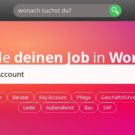
de
deinen Job
in
Wo
r
Berater
Key Account
Pflege
Geschäftsführ
Leiter
Außendienst
Bau
SAP