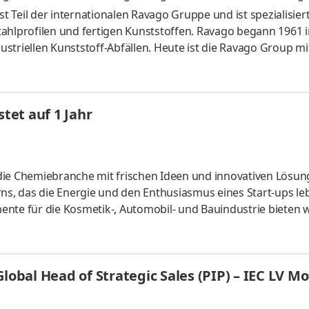
annheim, Karlsruhe
und 4 weitere
Teil der internationalen Ravago Gruppe und ist spezialisiert
lprofilen und fertigen Kunststoffen. Ravago begann 1961 
striellen Kunststoff-Abfällen. Heute ist die Ravago Group mi
Ländern weltweit ein führender Dienstleister für die Kunstst
Sales-Teams im Bereich XPS –Dämmstoffe suchen wir zum
ales eine/n Account Manager Gebiet Süd / West (m/w/d) Zwi
stet auf 1 Jahr
die Chemiebranche mit frischen Ideen und innovativen Lösu
ns, das die Energie und den Enthusiasmus eines Start-ups leb
nte für die Kosmetik-, Automobil- und Bauindustrie bieten w
pirierenden Umfeld zu entfalten. Unsere Produktpalette umfas
® und Ronastar®. Dabei respektieren wir den Chemie-Tarifv
lleistungen und gezielte persönliche Förderung. Kommen Sie
lobal Head of Strategic Sales (PIP) – IEC LV Mo