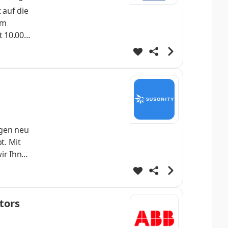
 auf die
im
t 10.000
off- und
ngenberg
ngen neu
t. Mit
ir Ihnen
st
ertrag
 zu uns
tors