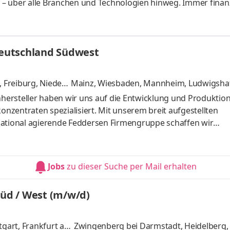
 – über alle Branchen und Technologien hinweg. Immer finan
basierte Werkzeuge dort, wo sie echten Mehrwert stiften – mi
Überzeugung, dass technologische Weiterentwicklung Teil unse
archien und die Organisation in Business Units mit dem Ziel ei
eutschland Südwest
Freiburg, Niederz
Mainz, Wiesbaden, Mannheim, Ludwigshafe
und 5 weitere
ersteller haben wir uns auf die Entwicklung und Produktio
konzentraten spezialisiert. Mit unserem breit aufgestellten
national agierende Feddersen Firmengruppe schaffen wir
ls Zweigniederlassung der AKRO-PLASTIC GmbH profitieren w
ompoundierung. Diese enge Zusammenarbeit ermöglicht es un
ktion gezielt zu nutzen – zum Vorteil unserer Kunden. Wenn
Jobs
zu dieser Suche per Mail erhalten
itsplatz bist, an
üd / West (m/w/d)
tgart, Frankfurt am
Zwingenberg bei Darmstadt, Heidelberg, 