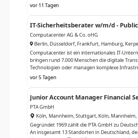
mittelständische Unternehmen. Innerhalb von 8 
vor 11 Tagen
Projektstellen. Als Team. Mit Sympathie. Unser
unterstützen, ihre Digitalisierungsstrategie zu v
IT-Sicherheitsberater w/m/d - Public
Digitalisierung? Dann werde Teil v
Computacenter AG & Co. oHG
Berlin, Düsseldorf, Frankfurt, Hamburg, Kerp
en, München, Nürnberg, Stuttgart
,
Computacenter ist ein internationales IT-Untern
bringen rund 7.000 Menschen die digitale Trans
Technologien oder managen komplexe Infrastru
große öffentliche Auftraggeber.Als unabhängiger 
vor 5 Tagen
IBM, HP, Cisco, Intel) sind wir in allen relevan
Künstlicher Intelligenz über agile Software-Ent
Junior Account Manager Financial S
das Beste an uns? Ganz
PTA GmbH
Köln, Mannheim, Stuttgart
,
Köln, Mannheim, 
Gegründet 1969 zählt die PTA GmbH zu Deutsch
An insgesamt 13 Standorten in Deutschland, de