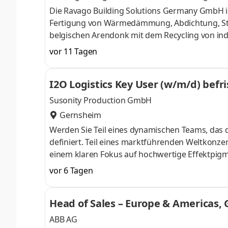
Main, Mannheim, Karlsruhe
,
Die Ravago Building Solutions Germany GmbH ist 
Fertigung von Wärmedämmung, Abdichtung, Stah
belgischen Arendonk mit dem Recycling von indu
Beschäftigten an 325 Standorten in mehr als 65 
vor 11 Tagen
Kautschukindustrie. Zur Verstärkung unseres 
nächstmöglichen Zeitpunkt für die Abteilung S
I2O Logistics Key User (w/m/d) befri
bei Darmstadt, Heidelberg, Stuttgart, Fra
Susonity Production GmbH
Gernsheim
Werden Sie Teil eines dynamischen Teams, das 
definiert. Teil eines marktführenden Weltkonzer
einem klaren Fokus auf hochwertige Effektpigme
die Möglichkeit, Ihre Fähigkeiten in einem ins
vor 6 Tagen
renommierte Marken wie Iriodin®, Colorstream
mit einer fairen Vergütung, umfassenden Sozia
Head of Sales – Europe & Americas, G
und gestalten Sie die brilliante
ABB AG