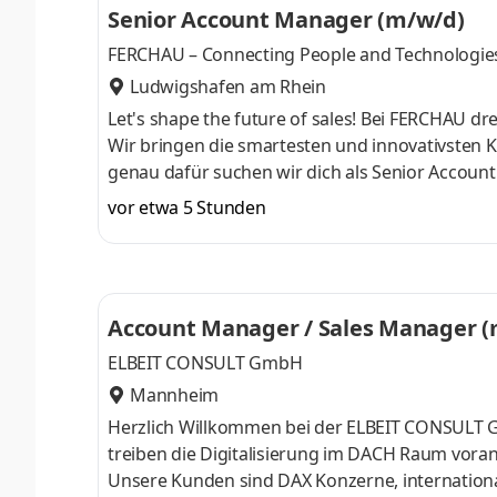
Senior Account Manager (m/w/d)
Hamm (Westfalen) Sie als Account Manager (
FERCHAU – Connecting People and Technologie
Ludwigshafen am Rhein
Let's shape the future of sales! Bei FERCHAU dr
Wir bringen die smartesten und innovativste
genau dafür suchen wir dich als Senior Account
Innovation, willst im Team was bewegen und su
vor etwa 5 Stunden
nächsten Karriereschritt - mit viel Gestaltungs
Proaktiver Aufbau und nachhaltige Pflege lan
Unterstützung bei Fragen und AnliegenGewinn
Account Manager / Sales Manager (
ELBEIT CONSULT GmbH
Mannheim
Herzlich Willkommen bei der ELBEIT CONSULT Gmb
treiben die Digitalisierung im DACH Raum vora
Unsere Kunden sind DAX Konzerne, internation