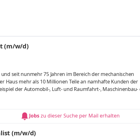
t (m/w/d)
 und seit nunmehr 75 Jahren im Bereich der mechanischen
ser Haus mehr als 10 Millionen Teile an namhafte Kunden der
eispiel der Automobil-, Luft- und Raumfahrt-, Maschinenbau-
ierender Hidden Champion im Bereich des Supply Chain Mana
ogistik rund um die mechanische Verbindungstechnik setze
otsabwicklung einschließlich der NachverfolgungAuftragsbe
Jobs
zu dieser Suche per Mail erhalten
tragsübe
list (m/w/d)