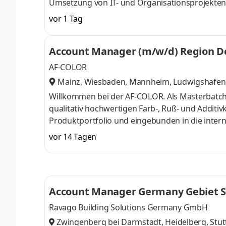
Umsetzung von IT- und Organisationsprojekten
herstellerunabhängig. Dabei integrieren wir KI-
vor 1 Tag
fachlicher Sorgfalt, kritischem Blick und der 
Beratungsalltags ist. Wir setzen auf flache Hier
Account Manager (m/w/d) Region D
fachlich-technischen Spezialisierung sowie
AF-COLOR
Mainz, Wiesbaden, Mannheim, Ludwigshafen, 
issen, Bonn
,
Willkommen bei der AF-COLOR. Als Masterbatchh
qualitativ hochwertigen Farb-, Ruß- und Additiv
Produktportfolio und eingebunden in die inter
branchenübergreifende innovative Lösungen. A
vor 14 Tagen
über 30 Jahren Erfahrung in der Kunststoff-C
Synergien in Forschung, Entwicklung und Produ
der Suche nach einem abwechslungsreichen Arbe
Account Manager Germany Gebiet S
Ravago Building Solutions Germany GmbH
Zwingenberg bei Darmstadt, Heidelberg, Stut