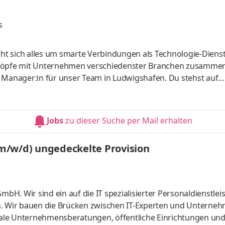
m/w/d) Bestandskunden Aufgaben W
s
eht sich alles um smarte Verbindungen als Technologie-Dienstl
n Köpfe mit Unternehmen verschiedenster Branchen zusamme
 Manager:in für unser Team in Ludwigshafen. Du stehst auf
chst echte Perspektiven? Dann steig bei uns ein und mach d
spielraum, starken Kolleg:innen und einer Portion Zukunft! A
gfristiger Kundenbeziehungen sowie regelmäßige Kommunika
Jobs
zu dieser Suche per Mail erhalten
u
m/w/d) ungedeckelte Provision
H. Wir sind ein auf die IT spezialisierter Personaldienstlei
n. Wir bauen die Brücken zwischen IT-Experten und Unterne
ale Unternehmensberatungen, öffentliche Einrichtungen un