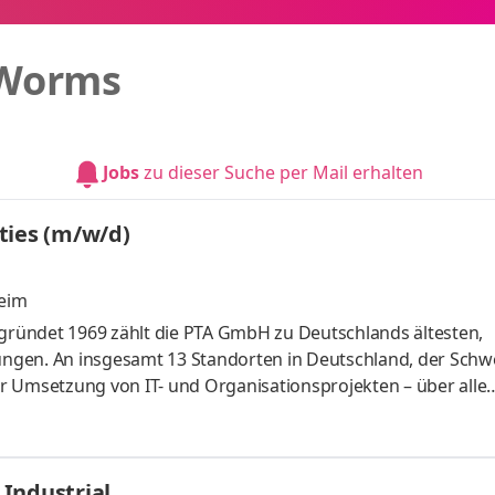
Worms
Jobs
zu dieser Suche per Mail erhalten
ties (m/w/d)
eim
 Gegründet 1969 zählt die PTA GmbH zu Deutschlands ältesten,
ngen. An insgesamt 13 Standorten in Deutschland, der Schw
r Umsetzung von IT- und Organisationsprojekten – über alle
z- und herstellerunabhängig. Dabei integrieren wir KI-basie
 – mit fachlicher Sorgfalt, kritischem Blick und der Überzeu
res Beratungsalltags ist. Wir setzen auf flache Hierarchien 
Industrial