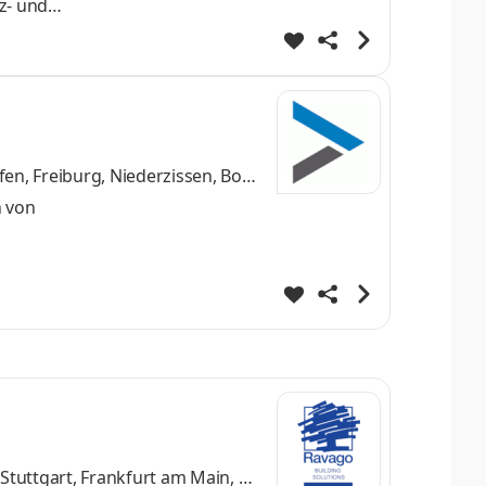
z- und
t
res
ner
n, Freiburg, Niederzissen, Bonn
n von
ir von
s,
 Du auf
Stuttgart, Frankfurt am Main, M