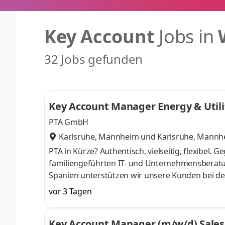
Key Account
Jobs in
32 Jobs gefunden
Key Account Manager Energy & Utili
PTA GmbH
Karlsruhe, Mannheim
und
Karlsruhe, Mannh
PTA in Kürze? Authentisch, vielseitig, flexibel.
familiengeführten IT- und Unternehmensberatu
Spanien unterstützen wir unsere Kunden bei de
Branchen und Technologien hinweg. Immer finan
vor 3 Tagen
Werkzeuge dort, wo sie echten Mehrwert stiften
dass technologische Weiterentwicklung Teil unse
Key Account Manager (m/w/d) Sales 
Organisation in Business Units mit dem Ziel