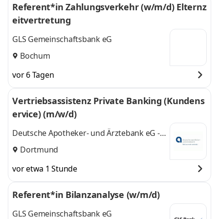
Referent*in Zahlungsverkehr (w/m/d) Elternz
Dortmund, Köln,
Göttingen
und 7
eitvertretung
Göttingen
,
weitere
GLS Gemeinschaftsbank eG
Bochum
vor 6 Tagen
Vertriebsassistenz Private Banking (Kundens
ervice) (m/w/d)
Deutsche Apotheker- und Ärztebank eG -
apoBank
Dortmund
vor etwa 1 Stunde
Referent*in Bilanzanalyse (w/m/d)
GLS Gemeinschaftsbank eG