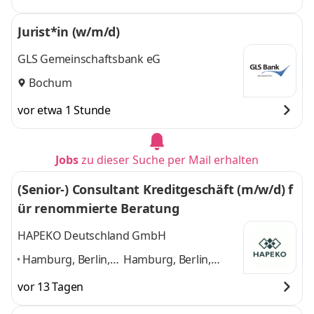
Jurist*in (w/m/d)
GLS Gemeinschaftsbank eG
Bochum
vor etwa 1 Stunde
Jobs
zu dieser Suche per Mail erhalten
(Senior-) Consultant Kreditgeschäft (m/w/d) f
ür renommierte Beratung
HAPEKO Deutschland GmbH
Hamburg, Berlin,
Hamburg, Berlin,
München,
München, Stuttgart,
vor 13 Tagen
Stuttgart,
Flensburg, Kiel,
Flensburg, Kiel,
Dortmund, Köln,