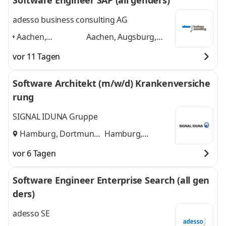
Software Engineer SAP (all genders)
adesso business consulting AG
Aachen,
Aachen, Augsburg,
Augsburg, Berlin,
Berlin, Bonn, Bremen,
vor 11 Tagen
Bonn, Bremen,
Dortmund
und 4
Dortmund
,
weitere
Software Architekt (m/w/d) Krankenversiche
rung
SIGNAL IDUNA Gruppe
Hamburg, Dortmund
Hamburg,
und
Dortmund
vor 6 Tagen
Software Engineer Enterprise Search (all gen
ders)
adesso SE