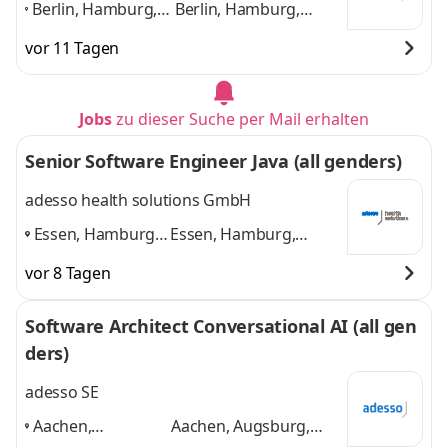
Berlin, Hamburg,
Berlin, Hamburg,
München, Köln,
München, Köln,
vor 11 Tagen
Frankfurt,
Frankfurt, Stuttgart,
Stuttgart, Leipzig,
Leipzig, Dortmund
Dortmund
,
und 6 weitere
Jobs
zu dieser Suche per Mail erhalten
Senior Software Engineer Java (all genders)
adesso health solutions GmbH
Essen, Hamburg,
Essen, Hamburg,
Neumünster,
Neumünster,
vor 8 Tagen
Dortmund, Berlin
,
Dortmund, Berlin
und
3 weitere
Software Architect Conversational AI (all gen
ders)
adesso SE
Aachen,
Aachen, Augsburg,