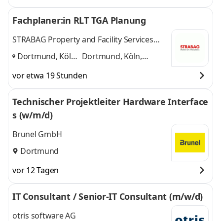
Fachplaner:in RLT TGA Planung
STRABAG Property and Facility Services
GmbH
Dortmund, Köln,
Dortmund, Köln,
Frankfurt am
Frankfurt am Main
und
vor etwa 19 Stunden
Main
,
1 weitere
Technischer Projektleiter Hardware Interface
s (w/m/d)
Brunel GmbH
Dortmund
vor 12 Tagen
IT Consultant / Senior-IT Consultant (m/w/d)
otris software AG