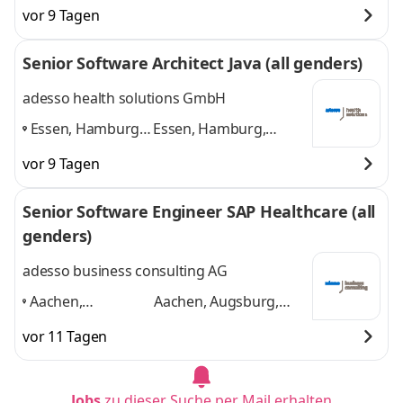
Augsburg, Berlin,
Berlin, Bonn, Bremen,
vor 9 Tagen
Bonn, Bremen,
Dortmund
und 4
Dortmund
,
weitere
Senior Software Architect Java (all genders)
adesso health solutions GmbH
Essen, Hamburg,
Essen, Hamburg,
Neumünster,
Neumünster,
vor 9 Tagen
Dortmund, Berlin
,
Dortmund, Berlin
und
3 weitere
Senior Software Engineer SAP Healthcare (all
genders)
adesso business consulting AG
Aachen,
Aachen, Augsburg,
Augsburg, Berlin,
Berlin, Bonn, Bremen,
vor 11 Tagen
Bonn, Bremen,
Dortmund
und 4
Dortmund
,
weitere
Jobs
zu dieser Suche per Mail erhalten