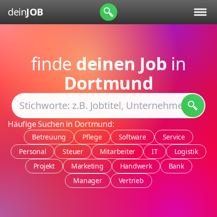
dein
JOB
finde
deinen Job
in
Dortmund
Häufige Suchen in Dortmund:
Betreuung
Pflege
Software
Service
Personal
Steuer
Mitarbeiter
IT
Logistik
Projekt
Marketing
Handwerk
Bank
Manager
Vertrieb