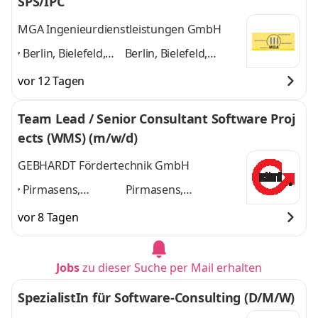
SPS/IPC
MGA Ingenieurdienstleistungen GmbH
Berlin, Bielefeld,
Berlin, Bielefeld,
Bremen,
Bremen, Dortmund,
vor 12 Tagen
Dortmund,
Dresden, Erfurt und
Dresden, Erfurt
weitere in der Anzeige
Team Lead / Senior Consultant Software Proj
und weitere in der
und 4 weitere
ects (WMS) (m/w/d)
Anzeige
,
GEBHARDT Fördertechnik GmbH
Pirmasens,
Pirmasens,
Dortmund,
Dortmund, Sinsheim,
vor 8 Tagen
Sinsheim, Weiden
Weiden in der
in der Oberpfalz,
Oberpfalz, Langenau,
Langenau,
Karlsruhe-Durlach
Jobs
zu dieser Suche per Mail erhalten
Karlsruhe-Durlach
,
und 4 weitere
SpezialistIn für Software-Consulting (D/M/W)