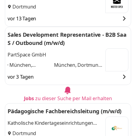
Dortmund
vor 13 Tagen
Sales Development Representative - B2B Saa
S / Outbound (m/w/d)
PartSpace GmbH
München,
München, Dortmund,
Dortmund, Essen,
Essen, Duisburg,
vor 3 Tagen
Duisburg,
Düsseldorf, Köln,
Düsseldorf, Köln,
Tübingen, Stuttgart,
Tübingen,
Pforzheim, Karlsruhe
Jobs
zu dieser Suche per Mail erhalten
Stuttgart,
und 8 weitere
Pforzheim,
Pädagogische Fachbereichsleitung (m/w/d)
Karlsruhe
,
Katholische Kindertageseinrichtungen
Ruhr-Mark gem. GmbH Hagen
Dortmund