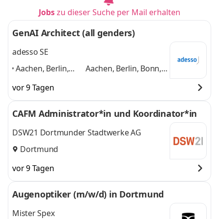
Jobs
zu dieser Suche per Mail erhalten
GenAI Architect (all genders)
adesso SE
Aachen, Berlin,
Aachen, Berlin, Bonn,
Bonn, Bremen,
Bremen, Dortmund,
vor 9 Tagen
Dortmund,
Dresden, weitere
Dresden, weitere
Standorte in DE
und 4
CAFM Administrator*in und Koordinator*in
Standorte in DE
,
weitere
DSW21 Dortmunder Stadtwerke AG
Dortmund
vor 9 Tagen
Augenoptiker (m/w/d) in Dortmund
Mister Spex