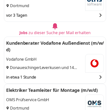
Dortmund
vor 3 Tagen
Jobs
zu dieser Suche per Mail erhalten
Kundenberater Vodafone Außendienst (m/w/
d)
Vodafone GmbH
Donaueschingen
Leverkusen
,
und 14
weitere
in etwa 1 Stunde
Elektriker Teamleiter für Montage (m/w/d)
OMS Prüfservice GmbH
Dortmund