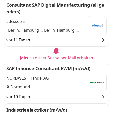
Consultant SAP Digital Manufacturing (all ge
Frankfurt,
Stuttgart, Leipzig,
nders)
Stuttgart, Leipzig,
Dortmund
und 7
Dortmund
,
weitere
adesso SE
Berlin, Hamburg,
Berlin, Hamburg,
München, Köln,
München, Köln,
vor 11 Tagen
Frankfurt,
Frankfurt, Stuttgart,
Stuttgart, Leipzig,
Leipzig, Dortmund
Dortmund
,
und 6 weitere
Jobs
zu dieser Suche per Mail erhalten
SAP Inhouse-Consultant EWM (m/w/d)
NORDWEST Handel AG
Dortmund
vor 10 Tagen
Industrieelektriker (m/w/d)