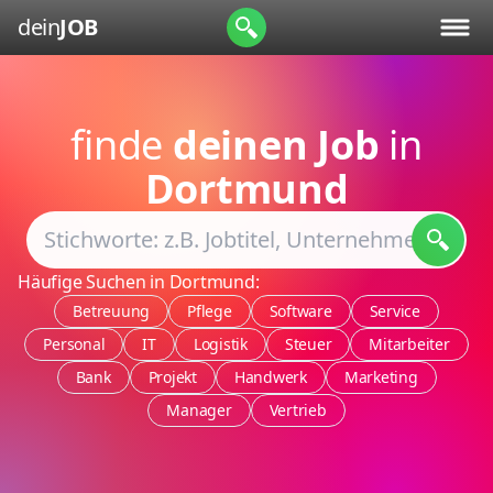
dein
JOB
finde
deinen Job
in
Dortmund
Häufige Suchen in Dortmund:
Betreuung
Pflege
Software
Service
Personal
IT
Logistik
Steuer
Mitarbeiter
Bank
Projekt
Handwerk
Marketing
Manager
Vertrieb