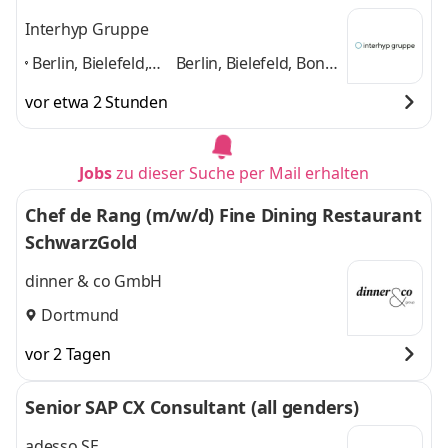
Interhyp Gruppe
Berlin, Bielefeld,
Berlin, Bielefeld, Bonn,
Bonn, Bremen,
Bremen, Dortmund,
vor etwa 2 Stunden
Dortmund, Essen,
Essen, Hamburg,
Hamburg,
Hannover, Leipzig
und
Hannover, Leipzig
,
7 weitere
Jobs
zu dieser Suche per Mail erhalten
Chef de Rang (m/w/d) Fine Dining Restaurant
SchwarzGold
dinner & co GmbH
Dortmund
vor 2 Tagen
Senior SAP CX Consultant (all genders)
adesso SE