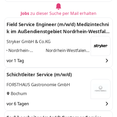
Jobs
zu dieser Suche per Mail erhalten
Field Service Engineer (m/w/d) Medizintechni
k im Außendienstgebiet Nordrhein-Westfale
n
Stryker GmbH & Co.KG
Nordrhein-
Nordrhein-Westfalen
Westfalen
(Duisburg, Dortmund,
vor 1 Tag
(Duisburg,
Düsseldorf, Köln,
Dortmund,
Wuppertal)
und 2
Schichtleiter Service (m/w/d)
Düsseldorf, Köln,
weitere
Wuppertal)
,
FORSTHAUS Gastronomie GmbH
Bochum
vor 6 Tagen