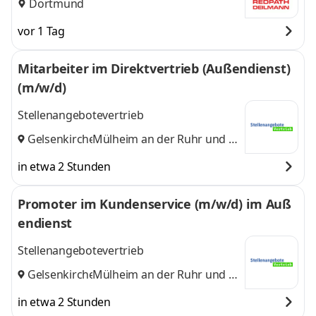
Dortmund
vor 1 Tag
Mitarbeiter im Direktvertrieb (Außendienst)
(m/w/d)
Stellenangebotevertrieb
Gelsenkirchen
Mülheim an der Ruhr
,
und 2
weitere
in etwa 2 Stunden
Promoter im Kundenservice (m/w/d) im Auß
endienst
Stellenangebotevertrieb
Gelsenkirchen
Mülheim an der Ruhr
,
und 2
weitere
in etwa 2 Stunden