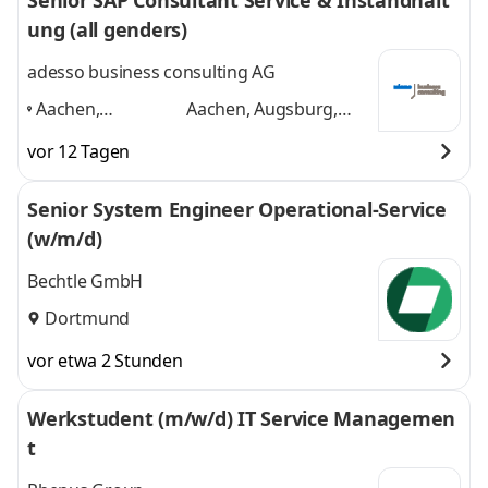
Senior SAP Consultant Service & Instandhalt
ung (all genders)
adesso business consulting AG
Aachen,
Aachen, Augsburg,
Augsburg, Berlin,
Berlin, Bonn, Bremen,
vor 12 Tagen
Bonn, Bremen,
Dortmund
und 4
Dortmund
,
weitere
Senior System Engineer Operational-Service
(w/m/d)
Bechtle GmbH
Dortmund
vor etwa 2 Stunden
Werkstudent (m/w/d) IT Service Managemen
t