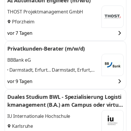
AI Automation Engineer (m/w/d)
THOST Projektmanagement GmbH
Pforzheim
vor 7 Tagen
Privatkunden-Berater (m/w/d)
BBBank eG
Darmstadt, Erfurt,
Darmstadt, Erfurt,
Eschborn, Freiburg,
Eschborn, Freiburg,
vor 9 Tagen
Karlsruhe, Koblenz,
Karlsruhe, Koblenz,
Mannheim,
Mannheim, Nürnberg,
Duales Studium BWL - Spezialisierung Logisti
Nürnberg,
Potsdam
und 6
kmanagement (B.A.) am Campus oder virtuel
Potsdam
,
weitere
l
IU Internationale Hochschule
Karlsruhe