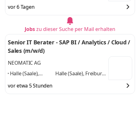
vor 6 Tagen
Jobs
zu dieser Suche per Mail erhalten
Senior IT Berater - SAP BI / Analytics / Cloud /
Sales (m/w/d)
NEOMATIC AG
Halle (Saale),
Halle (Saale), Freiburg
Freiburg im
im Breisgau,
vor etwa 5 Stunden
Breisgau,
Karlsruhe, Berlin,
Karlsruhe, Berlin,
Hamburg, München,
Hamburg,
Leipzig, Dresden,
und
München, Leipzig,
6 weitere
Dresden,
,