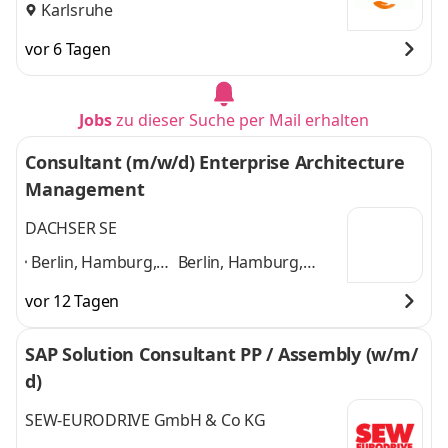
Karlsruhe
vor 6 Tagen
Jobs
zu dieser Suche per Mail erhalten
Consultant (m/w/d) Enterprise Architecture
Management
DACHSER SE
Berlin, Hamburg,
Berlin, Hamburg,
München, Köln,
München, Köln,
vor 12 Tagen
Frankfurt a. M.,
Frankfurt a. M.,
Stuttgart, Dresden,
Stuttgart, Dresden,
SAP Solution Consultant PP / Assembly (w/m/
Dortmund,
Dortmund, Kempten,
d)
Kempten,
Karlsruhe
und 6
Karlsruhe
,
weitere
SEW-EURODRIVE GmbH & Co KG