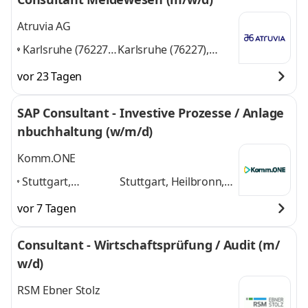
Atruvia AG
Karlsruhe (76227),
Karlsruhe (76227),
Münster (48163),
Münster (48163),
vor 23 Tagen
Aschheim (85609)
,
Aschheim (85609)
und
1 weitere
SAP Consultant - Investive Prozesse / Anlage
nbuchhaltung (w/m/d)
Komm.ONE
Stuttgart,
Stuttgart, Heilbronn,
Heilbronn,
Freiburg, Heidelberg,
vor 7 Tagen
Freiburg,
Karlsruhe, Ulm,
Heidelberg,
Reutlingen
und 5
Consultant - Wirtschaftsprüfung / Audit (m/
Karlsruhe, Ulm,
weitere
w/d)
Reutlingen
,
RSM Ebner Stolz