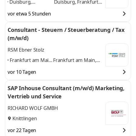
Duisburg,
Duisburg, Frankfurt
Frankfurt am Main,
am Main, Berlin,
vor etwa 5 Stunden
Berlin, Kassel,
Kassel, Hannover,
Hannover, Münster,
Münster, Weida,
Consultant - Steuern / Steuerberatung / Tax
Weida, Koblenz,
Koblenz, Karlsruhe,
(m/w/d)
Karlsruhe, Velburg
,
Velburg
und 8 weitere
RSM Ebner Stolz
Frankfurt am Main,
Frankfurt am Main,
Karlsruhe,
Karlsruhe, München,
vor 10 Tagen
München,
Ravensburg,
Ravensburg,
Reutlingen, Stuttgart
SAP Inhouse Consultant (m/w/d) Marketing,
Reutlingen,
und 4 weitere
Vertrieb und Service
Stuttgart
,
RICHARD WOLF GMBH
Knittlingen
vor 22 Tagen