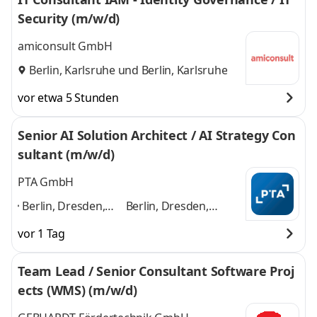
Security (m/w/d)
amiconsult GmbH
Berlin, Karlsruhe
und
Berlin, Karlsruhe
vor etwa 5 Stunden
Senior AI Solution Architect / AI Strategy Con
sultant (m/w/d)
PTA GmbH
Berlin, Dresden,
Berlin, Dresden,
Düsseldorf,
Düsseldorf, Frankfurt,
vor 1 Tag
Frankfurt,
Hamburg, Karlsruhe,
Hamburg,
Kassel, Köln,
Team Lead / Senior Consultant Software Proj
Karlsruhe, Kassel,
Mannheim, München,
ects (WMS) (m/w/d)
Köln, Mannheim,
u.a.
und 8 weitere
München, u.a.
,