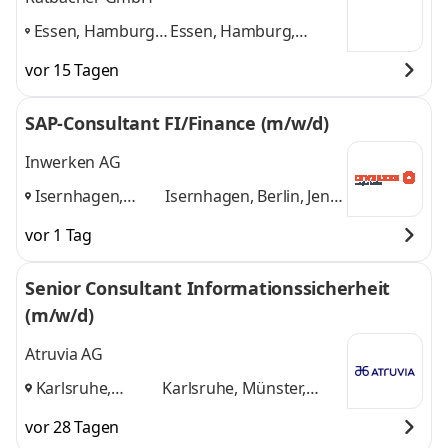
Essen, Hamburg,
Essen, Hamburg,
Karlsruhe,
Karlsruhe, Münster,
vor 15 Tagen
Münster,
Würzburg
und 3
Würzburg
,
weitere
SAP-Consultant FI/Finance (m/w/d)
Inwerken AG
Isernhagen,
Isernhagen, Berlin, Jena,
Berlin, Jena,
Renningen
und 2
vor 1 Tag
Renningen
,
weitere
Senior Consultant Informationssicherheit
(m/w/d)
Atruvia AG
Karlsruhe,
Karlsruhe, Münster,
Münster,
Aschheim
und 1 weitere
vor 28 Tagen
Aschheim
,