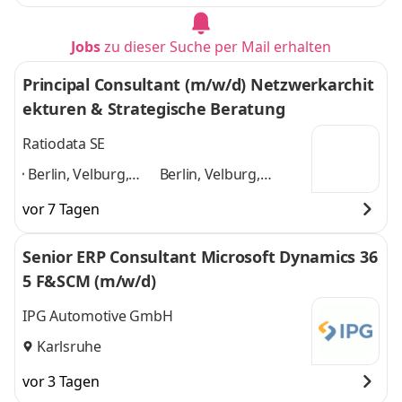
Jobs
zu dieser Suche per Mail erhalten
Principal Consultant (m/w/d) Netzwerkarchit
ekturen & Strategische Beratung
Ratiodata SE
Berlin, Velburg,
Berlin, Velburg,
Frankfurt am Main,
Frankfurt am Main,
vor 7 Tagen
Hannover, Kassel,
Hannover, Kassel,
Duisburg, Münster,
Duisburg, Münster,
Senior ERP Consultant Microsoft Dynamics 36
Karlsruhe, Koblenz,
Karlsruhe, Koblenz,
5 F&SCM (m/w/d)
Weida
,
Weida
und 8 weitere
IPG Automotive GmbH
Karlsruhe
vor 3 Tagen