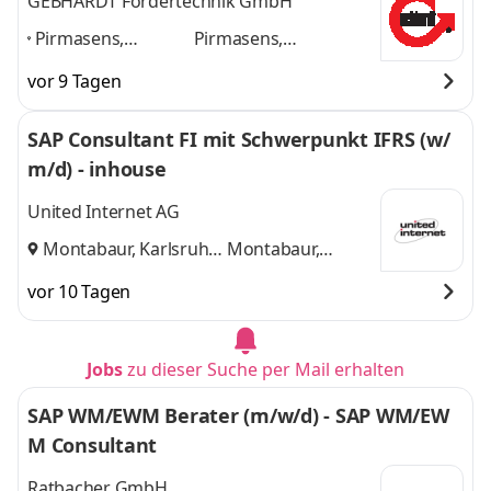
GEBHARDT Fördertechnik GmbH
Pirmasens,
Pirmasens,
Dortmund,
Dortmund, Sinsheim,
vor 9 Tagen
Sinsheim, Weiden
Weiden in der
in der Oberpfalz,
Oberpfalz, Langenau,
SAP Consultant FI mit Schwerpunkt IFRS (w/
Langenau,
Karlsruhe-Durlach
m/d) - inhouse
Karlsruhe-Durlach
,
und 4 weitere
United Internet AG
Montabaur, Karlsruhe
Montabaur,
und
Karlsruhe
vor 10 Tagen
Jobs
zu dieser Suche per Mail erhalten
SAP WM/EWM Berater (m/w/d) - SAP WM/EW
M Consultant
Ratbacher GmbH