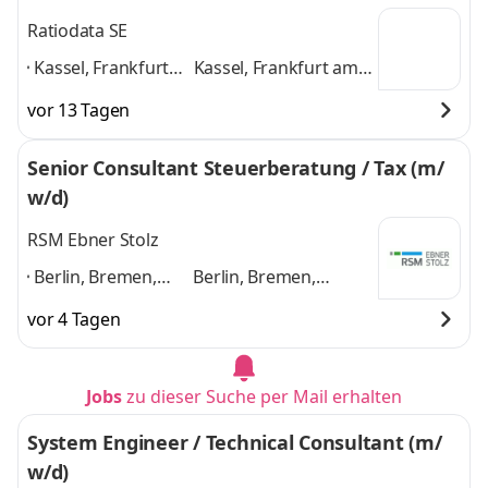
Ratiodata SE
Kassel, Frankfurt
Kassel, Frankfurt am
am Main,
Main, Karlsruhe,
vor 13 Tagen
Karlsruhe, Koblenz,
Koblenz, Berlin,
Berlin, Duisburg,
Duisburg, Weida,
Senior Consultant Steuerberatung / Tax (m/
Weida, Münster,
Münster, Hannover,
w/d)
Hannover, Velburg
,
Velburg
und 8 weitere
RSM Ebner Stolz
Berlin, Bremen,
Berlin, Bremen,
Düsseldorf,
Düsseldorf, Frankfurt
vor 4 Tagen
Frankfurt am Main,
am Main, Hamburg,
Hamburg,
Karlsruhe, Köln,
Karlsruhe, Köln,
München,
Jobs
zu dieser Suche per Mail erhalten
München,
Ravensburg
und 7
Ravensburg
,
weitere
System Engineer / Technical Consultant (m/
w/d)