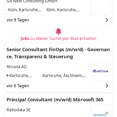
Go Next Consulting GmbH
Köln, Karlsruhe,
Köln, Karlsruhe,
Berlin, Hamburg,
Berlin, Hamburg,
vor 9 Tagen
München, Leipzig,
München, Leipzig,
Dresden, Hannover,
Dresden, Hannover,
Bremen, Stuttgart,
Bremen, Stuttgart,
Jobs
zu dieser Suche per Mail erhalten
Frankfurt
,
Frankfurt
und 9
weitere
Senior Consultant FinOps (m/w/d) - Governan
ce, Transparenz & Steuerung
Atruvia AG
Karlsruhe,
Karlsruhe, Aschheim,
Aschheim,
Münster
und 1 weitere
vor 6 Tagen
Münster
,
Principal Consultant (m/w/d) Microsoft 365
Ratiodata SE