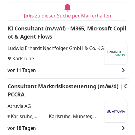
Karlsruhe,
Ulm
und 5 weitere
Reutlingen, Ulm
,
Jobs
zu dieser Suche per Mail erhalten
KI Consultant (m/w/d) - M365, Microsoft Copil
ot & Agent Flows
Ludwig Erhardt Nachfolger GmbH & Co. KG
Karlsruhe
vor 11 Tagen
Consultant Marktrisikosteuerung (m/w/d) | C
PCCRA
Atruvia AG
Karlsruhe,
Karlsruhe, Münster,
Münster,
Aschheim
und 1 weitere
vor 18 Tagen
Aschheim
,