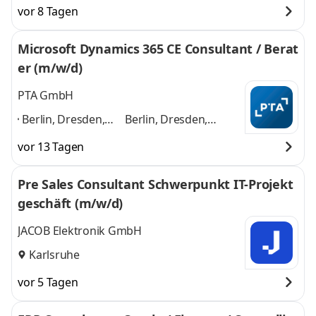
vor 8 Tagen
Microsoft Dynamics 365 CE Consultant / Berat
er (m/w/d)
PTA GmbH
Berlin, Dresden,
Berlin, Dresden,
Düsseldorf,
Düsseldorf, Frankfurt,
vor 13 Tagen
Frankfurt,
Hamburg, Karlsruhe,
Hamburg,
Kassel, Köln,
Pre Sales Consultant Schwerpunkt IT-Projekt
Karlsruhe, Kassel,
Mannheim, München
geschäft (m/w/d)
Köln, Mannheim,
und 8 weitere
München
,
JACOB Elektronik GmbH
Karlsruhe
vor 5 Tagen