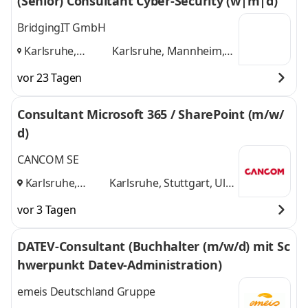
(Senior) Consultant Cyber-Security (w|m|d)
BridgingIT GmbH
Karlsruhe,
Karlsruhe, Mannheim,
Mannheim,
Stuttgart
und 1 weitere
vor 23 Tagen
Stuttgart
,
Consultant Microsoft 365 / SharePoint (m/w/
d)
CANCOM SE
Karlsruhe,
Karlsruhe, Stuttgart, Ulm
Stuttgart, Ulm
,
und 1 weitere
vor 3 Tagen
DATEV-Consultant (Buchhalter (m/w/d) mit Sc
hwerpunkt Datev-Administration)
emeis Deutschland Gruppe