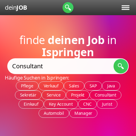
dein
JOB
finde
deinen Job
in
Ispringen
Häufige Suchen in Ispringen:
Pflege
Verkauf
Sales
SAP
Java
Sekretär
Service
Projekt
Consultant
Einkauf
Key Account
CNC
Jurist
Automobil
Manager