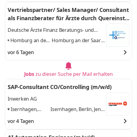
Vertriebspartner/ Sales Manager/ Consultant
als Finanzberater für Ärzte durch Quereinsti
eg (m/w/d)
Deutsche Ärzte Finanz Beratungs- und
Vermittlungs AG
Homburg an der
Homburg an der Saar,
Saar, Saarbrücken,
Saarbrücken, Karlsruhe
vor 6 Tagen
Karlsruhe
,
und 1 weitere
Jobs
zu dieser Suche per Mail erhalten
SAP-Consultant CO/Controlling (m/w/d)
Inwerken AG
Isernhagen,
Isernhagen, Berlin, Jena,
Berlin, Jena,
Renningen
und 2
vor 4 Tagen
Renningen
,
weitere