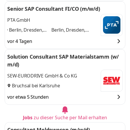
Senior SAP Consultant FI/CO (m/w/d)
PTA GmbH
Berlin, Dresden,
Berlin, Dresden,
Düsseldorf,
Düsseldorf, Frankfurt,
vor 4 Tagen
Frankfurt,
Hamburg, Karlsruhe,
Hamburg,
Kassel, Köln,
Solution Consultant SAP Materialstamm (w/
Karlsruhe, Kassel,
Mannheim, München
m/d)
Köln, Mannheim,
und 8 weitere
München
,
SEW-EURODRIVE GmbH & Co KG
Bruchsal bei Karlsruhe
vor etwa 5 Stunden
Jobs
zu dieser Suche per Mail erhalten
Consultant Meldewesen (m/w/d)