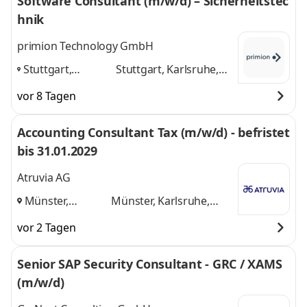
Software Consultant (m/w/d) – Sicherheitstec
hnik
primion Technology GmbH
Stuttgart,
Stuttgart, Karlsruhe,
Karlsruhe, Stetten
Stetten am kalten
vor 8 Tagen
am kalten Markt
,
Markt
und 1 weitere
Accounting Consultant Tax (m/w/d) - befristet
bis 31.01.2029
Atruvia AG
Münster,
Münster, Karlsruhe,
Karlsruhe,
Aschheim
und 1 weitere
vor 2 Tagen
Aschheim
,
Senior SAP Security Consultant - GRC / XAMS
(m/w/d)