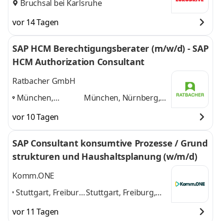
Bruchsal bei Karlsruhe
vor 14 Tagen
SAP HCM Berechtigungsberater (m/w/d) - SAP
HCM Authorization Consultant
Ratbacher GmbH
München,
München, Nürnberg,
Nürnberg,
Hamburg, Köln,
vor 10 Tagen
Hamburg, Köln,
Karlsruhe
und 3
Karlsruhe
,
weitere
SAP Consultant konsumtive Prozesse / Grund
strukturen und Haushaltsplanung (w/m/d)
Komm.ONE
Stuttgart, Freiburg,
Stuttgart, Freiburg,
Heidelberg,
Heidelberg, Heilbronn,
vor 11 Tagen
Heilbronn,
Karlsruhe, Reutlingen,