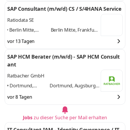
SAP Consultant (m/w/d) CS / S/4HANA Service
Ratiodata SE
Berlin Mitte,
Berlin Mitte, Frankfurt
Frankfurt am Main,
am Main, Karlsruhe,
vor 13 Tagen
Karlsruhe,
Münster, Hannover,
Münster, Hannover,
Koblenz
und 3 weitere
SAP HCM Berater (m/w/d) - SAP HCM Consult
Koblenz
,
ant
Ratbacher GmbH
Dortmund,
Dortmund, Augsburg,
Augsburg,
Memmingen, Bonn,
vor 8 Tagen
Memmingen,
Karlsruhe
und 3
Bonn, Karlsruhe
,
weitere
Jobs
zu dieser Suche per Mail erhalten
IT Consultant IAM - Identity Governance / IT