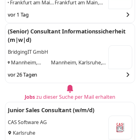
Frankfurt am Main,
Frankfurt am Main,
Karlsruhe,
Karlsruhe, München,
vor 1 Tag
München,
Ravensburg,
Ravensburg,
Reutlingen, Stuttgart
(Senior) Consultant Informationssicherheit
Reutlingen,
und 4 weitere
(m|w|d)
Stuttgart
,
BridgingIT GmbH
Mannheim,
Mannheim, Karlsruhe,
Karlsruhe,
Stuttgart
und 1 weitere
vor 26 Tagen
Stuttgart
,
Jobs
zu dieser Suche per Mail erhalten
Junior Sales Consultant (w/m/d)
CAS Software AG
Karlsruhe