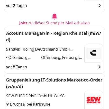
Karlsruhe, Berlin,
Berlin, Hamburg,
vor 2 Tagen
Hamburg,
München, Leipzig,
München, Leipzig,
Köln, Dresden,
Köln, Dresden,
Hannover, Bremen,
Jobs
zu dieser Suche per Mail erhalten
Hannover, Bremen,
Stuttgart
und 9
Stuttgart
,
weitere
Account Manager/in - Region Rheintal (m/w/
d)
Sandvik Tooling Deutschland GmbH
Geschäftsbereich Coromant
Offenburg,
Offenburg, Freiburg im
Freiburg im
Breisgau, Karlsruhe
vor 8 Tagen
Breisgau,
und 1 weitere
Karlsruhe
,
Gruppenleitung IT-Solutions Market-to-Order
(w/m/d)
SEW-EURODRIVE GmbH & Co KG
Bruchsal bei Karlsruhe