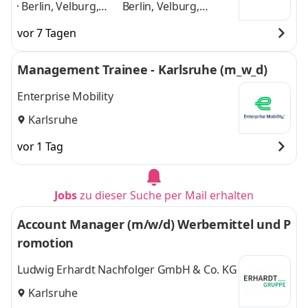
Berlin, Velburg,
Berlin, Velburg,
Frankfurt am Main,
Frankfurt am Main,
vor 7 Tagen
Hannover, Kassel,
Hannover, Kassel,
Duisburg, Münster,
Duisburg, Münster,
Management Trainee - Karlsruhe (m_w_d)
Karlsruhe, Koblenz,
Karlsruhe, Koblenz,
Weida
,
Weida
und 8 weitere
Enterprise Mobility
Karlsruhe
vor 1 Tag
Jobs
zu dieser Suche per Mail erhalten
Account Manager (m/w/d) Werbemittel und P
romotion
Ludwig Erhardt Nachfolger GmbH & Co. KG
Karlsruhe