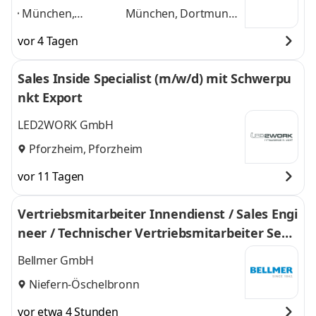
München,
München, Dortmund,
Dortmund, Essen,
Essen, Duisburg,
vor 4 Tagen
Duisburg,
Düsseldorf, Köln,
Düsseldorf, Köln,
Tübingen, Stuttgart,
Sales Inside Specialist (m/w/d) mit Schwerpu
Tübingen,
Pforzheim, Karlsruhe
nkt Export
Stuttgart,
und 8 weitere
Pforzheim,
LED2WORK GmbH
Karlsruhe
,
Pforzheim, Pforzheim
vor 11 Tagen
Vertriebsmitarbeiter Innendienst / Sales Engi
neer / Technischer Vertriebsmitarbeiter Sepa
ration Technology (m/w/d)
Bellmer GmbH
Niefern-Öschelbronn
vor etwa 4 Stunden