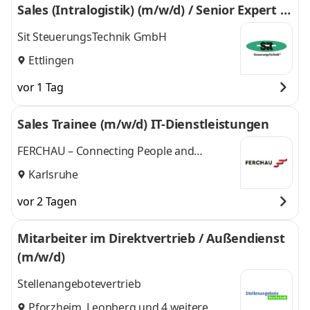
Sales (Intralogistik) (m/w/d) / Senior Expert M
echanical Service & After Sales (Intralogistic)
Sit SteuerungsTechnik GmbH
(all genders)
Ettlingen
vor 1 Tag
Sales Trainee (m/w/d) IT-Dienstleistungen
FERCHAU – Connecting People and
Technologies
Karlsruhe
vor 2 Tagen
Mitarbeiter im Direktvertrieb / Außendienst
(m/w/d)
Stellenangebotevertrieb
Pforzheim
,
Leonberg
und 4 weitere