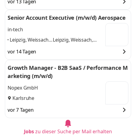
vor 13 Tagen
Heidelberg,
Heidelberg, Stuttgart,
Stuttgart, Frankfurt
Frankfurt am Main,
Senior Account Executive (m/w/d) Aerospace
am Main,
Mannheim, Karlsruhe
Mannheim,
und 4 weitere
in-tech
Karlsruhe
,
Leipzig, Weissach,
Leipzig, Weissach,
Wolfsburg,
Wolfsburg, Ingolstadt,
vor 14 Tagen
Ingolstadt,
Garching b. München,
Garching b.
Berlin
und 4 weitere
Growth Manager - B2B SaaS / Performance M
München, Berlin
,
arketing (m/w/d)
Nopex GmbH
Karlsruhe
vor 7 Tagen
Jobs
zu dieser Suche per Mail erhalten