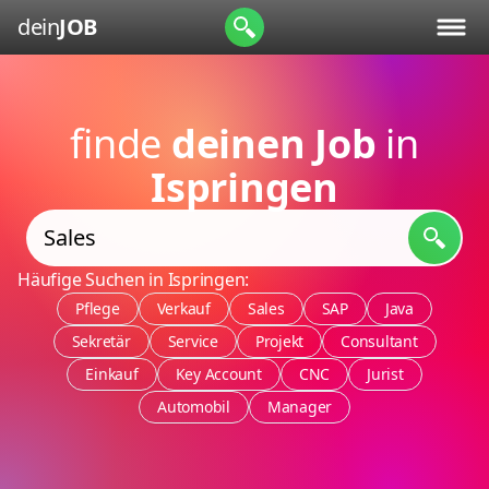
dein
JOB
finde
deinen Job
in
Ispringen
Häufige Suchen in Ispringen:
Pflege
Verkauf
Sales
SAP
Java
Sekretär
Service
Projekt
Consultant
Einkauf
Key Account
CNC
Jurist
Automobil
Manager