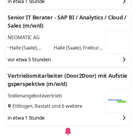
in etwa 1 Stunde
Senior IT Berater - SAP BI / Analytics / Cloud /
Sales (m/w/d)
NEOMATIC AG
Halle (Saale),
Halle (Saale), Freiburg
Freiburg im
im Breisgau,
vor etwa 5 Stunden
Breisgau,
Karlsruhe, Berlin,
Karlsruhe, Berlin,
Hamburg, München,
Vertriebsmitarbeiter (Door2Door) mit Aufstie
Hamburg,
Leipzig, Dresden,
und
gsperspektive (m/w/d)
München, Leipzig,
6 weitere
Dresden,
,
Stellenangebotevertrieb
Ettlingen
,
Rastatt
und 6 weitere
in etwa 1 Stunde