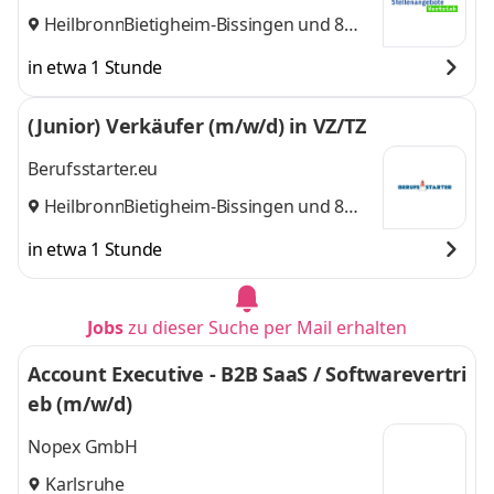
Heilbronn
Bietigheim-Bissingen
,
und 8
weitere
in etwa 1 Stunde
(Junior) Verkäufer (m/w/d) in VZ/TZ
Berufsstarter.eu
Heilbronn
Bietigheim-Bissingen
,
und 8
weitere
in etwa 1 Stunde
Jobs
zu dieser Suche per Mail erhalten
Account Executive - B2B SaaS / Softwarevertri
eb (m/w/d)
Nopex GmbH
Karlsruhe