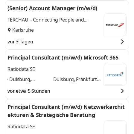
(Senior) Account Manager (m/w/d)
FERCHAU – Connecting People and
Technologies
Karlsruhe
vor 3 Tagen
Principal Consultant (m/w/d) Microsoft 365
Ratiodata SE
Duisburg,
Duisburg, Frankfurt
Frankfurt am Main,
am Main, Berlin,
vor etwa 5 Stunden
Berlin, Kassel,
Kassel, Hannover,
Hannover, Münster,
Münster, Weida,
Principal Consultant (m/w/d) Netzwerkarchit
Weida, Koblenz,
Koblenz, Karlsruhe,
ekturen & Strategische Beratung
Karlsruhe, Velburg
,
Velburg
und 8 weitere
Ratiodata SE