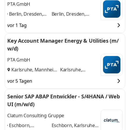
PTA GmbH
Berlin, Dresden,
Berlin, Dresden,
Düsseldorf,
Düsseldorf, Frankfurt,
vor 1 Tag
Frankfurt,
Hamburg, Karlsruhe,
Hamburg,
Kassel, Köln,
Key Account Manager Energy & Utilities (m/
Karlsruhe, Kassel,
Mannheim, München,
w/d)
Köln, Mannheim,
u.a.
und 8 weitere
München, u.a.
,
PTA GmbH
Karlsruhe, Mannheim
Karlsruhe,
und
Mannheim
vor 5 Tagen
Senior SAP ABAP Entwickler - S/4HANA / Web
UI (m/w/d)
Clatum Consulting Gruppe
Eschborn,
Eschborn, Karlsruhe,