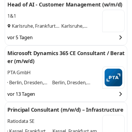
Head of AI - Customer Management (w/m/d)
1&1
Karlsruhe, Frankfurt
Karlsruhe,
und
Frankfurt
vor 5 Tagen
Microsoft Dynamics 365 CE Consultant / Berat
er (m/w/d)
PTA GmbH
Berlin, Dresden,
Berlin, Dresden,
Düsseldorf,
Düsseldorf, Frankfurt,
vor 13 Tagen
Frankfurt,
Hamburg, Karlsruhe,
Hamburg,
Kassel, Köln,
Principal Consultant (m/w/d) – Infrastructure
Karlsruhe, Kassel,
Mannheim, München
Köln, Mannheim,
und 8 weitere
Ratiodata SE
München
,
Kassel, Frankfurt
Kassel, Frankfurt am