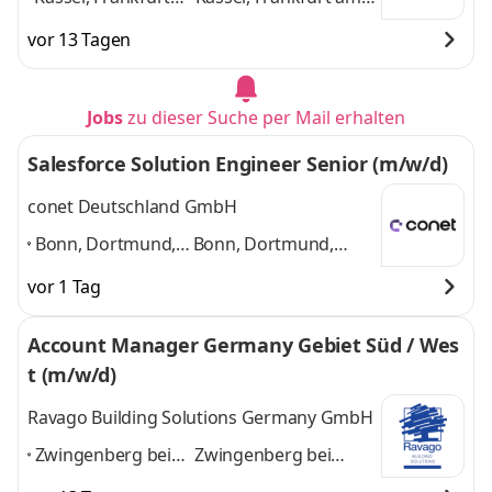
am Main,
Main, Karlsruhe,
vor 13 Tagen
Karlsruhe, Koblenz,
Koblenz, Berlin,
Berlin, Duisburg,
Duisburg, Weida,
Weida, Münster,
Münster, Hannover,
Jobs
zu dieser Suche per Mail erhalten
Hannover, Velburg
,
Velburg
und 8 weitere
Salesforce Solution Engineer Senior (m/w/d)
conet Deutschland GmbH
Bonn, Dortmund,
Bonn, Dortmund,
Düsseldorf,
Düsseldorf, Garching
vor 1 Tag
Garching bei
bei München,
München,
Karlsruhe, Köln,
Account Manager Germany Gebiet Süd / Wes
Karlsruhe, Köln,
Hamburg
und 4
t (m/w/d)
Hamburg
,
weitere
Ravago Building Solutions Germany GmbH
Zwingenberg bei
Zwingenberg bei
Darmstadt,
Darmstadt,