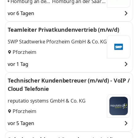
Homburg an der
Homburg an der Saar,
Saar, Saarbrücken,
Saarbrücken, Karlsruhe
vor 6 Tagen
Karlsruhe
,
und 1 weitere
Teamleiter Privatkundenvertrieb (m/w/d)
SWP Stadtwerke Pforzheim GmbH & Co. KG
Pforzheim
vor 1 Tag
Technischer Kundenbetreuer (m/w/d) - VoIP /
Cloud Telefonie
reputatio systems GmbH & Co. KG
Pforzheim
vor 5 Tagen