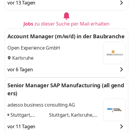
vor 13 Tagen
Jobs
zu dieser Suche per Mail erhalten
Account Manager (m/w/d) in der Baubranche
Open Experience GmbH
Karlsruhe
vor 6 Tagen
Senior Manager SAP Manufacturing (all gend
ers)
adesso business consulting AG
Stuttgart,
Stuttgart, Karlsruhe,
Karlsruhe, Ulm,
Ulm, Walldorf
und 2
vor 11 Tagen
Walldorf
,
weitere