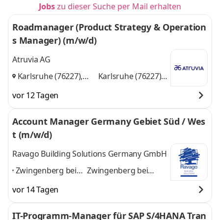
Jobs
zu dieser Suche per Mail erhalten
Roadmanager (Product Strategy & Operation
s Manager) (m/w/d)
Atruvia AG
Karlsruhe (76227),
Karlsruhe (76227),
Münster (48163)
und
Münster (48163)
vor 12 Tagen
Account Manager Germany Gebiet Süd / Wes
t (m/w/d)
Ravago Building Solutions Germany GmbH
Zwingenberg bei
Zwingenberg bei
Darmstadt,
Darmstadt,
vor 14 Tagen
Heidelberg,
Heidelberg, Stuttgart,
Stuttgart, Frankfurt
Frankfurt am Main,
IT-Programm-Manager für SAP S/4HANA Tran
am Main,
Mannheim, Karlsruhe