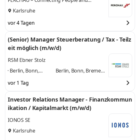
FERCHAU – Connecting People and
Technologies
Karlsruhe
vor 4 Tagen
(Senior) Manager Steuerberatung / Tax - Teilz
eit möglich (m/w/d)
RSM Ebner Stolz
Berlin, Bonn,
Berlin, Bonn, Bremen,
Bremen,
Düsseldorf, Frankfurt
vor 1 Tag
Düsseldorf,
am Main, Karlsruhe,
Frankfurt am Main,
München,
Investor Relations Manager - Finanzkommun
Karlsruhe,
Ravensburg,
ikation / Kapitalmarkt (m/w/d)
München,
Reutlingen
und 7
Ravensburg,
weitere
IONOS SE
Reutlingen
,
Karlsruhe