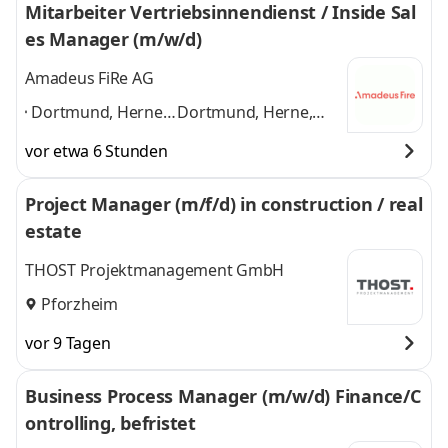
Mitarbeiter Vertriebsinnendienst / Inside Sal
es Manager (m/w/d)
Amadeus FiRe AG
Dortmund, Herne,
Dortmund, Herne,
Düsseldorf,
Düsseldorf, Bremen,
vor etwa 6 Stunden
Bremen, Bonn,
Bonn, Karlsruhe,
Karlsruhe,
Pforzheim, Bielefeld,
Project Manager (m/f/d) in construction / real
Pforzheim,
Aachen, Hannover
estate
Bielefeld, Aachen,
und 8 weitere
Hannover
,
THOST Projektmanagement GmbH
Pforzheim
vor 9 Tagen
Business Process Manager (m/w/d) Finance/C
ontrolling, befristet