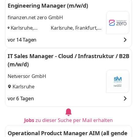
Engineering Manager (m/w/d)
finanzen.net zero GmbH
Karlsruhe,
Karlsruhe, Frankfurt,
Frankfurt, Berlin,
Berlin, München
und 2
vor 14 Tagen
München
,
weitere
IT Sales Manager - Cloud / Infrastruktur / B2B
(m/w/d)
Netversor GmbH
Karlsruhe
vor 6 Tagen
Jobs
zu dieser Suche per Mail erhalten
Operational Product Manager AIM (all gende