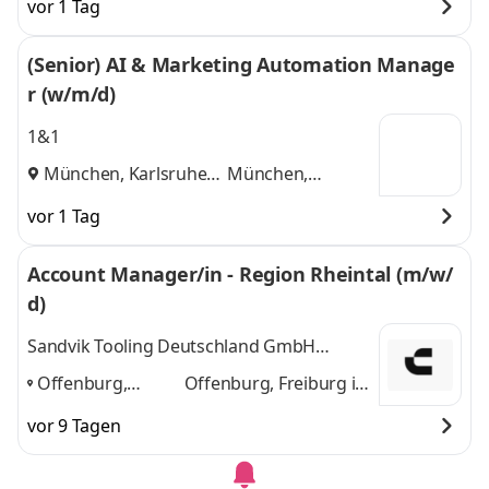
vor 1 Tag
(Senior) AI & Marketing Automation Manage
r (w/m/d)
1&1
München, Karlsruhe
München,
und
Karlsruhe
vor 1 Tag
Account Manager/in - Region Rheintal (m/w/
d)
Sandvik Tooling Deutschland GmbH
Geschäftsbereich Coromant
Offenburg,
Offenburg, Freiburg im
Freiburg im
Breisgau, Karlsruhe
vor 9 Tagen
Breisgau,
und 1 weitere
Karlsruhe
,