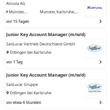
Atruvia AG
Münster,
Münster, Karlsruhe,
Karlsruhe,
Aschheim
und 1 weitere
vor 15 Tagen
Aschheim
,
Junior Key Account Manager (m/w/d)
SanLucar Vertrieb Deutschland GmbH
Ettlingen bei Karlsruhe
vor 1 Tag
Junior Key Account Manager (m/w/d)
SanLucar Gruppe
Ettlingen bei Karlsruhe
vor etwa 6 Stunden