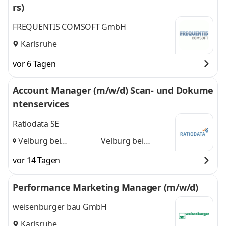
rs)
FREQUENTIS COMSOFT GmbH
Karlsruhe
vor 6 Tagen
Account Manager (m/w/d) Scan- und Dokume
ntenservices
Ratiodata SE
Velburg bei
Velburg bei
Nürnberg, Karlsruhe
Nürnberg,
vor 14 Tagen
und
Karlsruhe
Performance Marketing Manager (m/w/d)
weisenburger bau GmbH
Karlsruhe