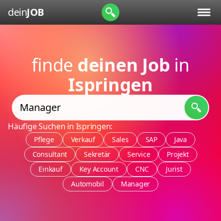
dein
JOB
finde
deinen Job
in
Ispringen
Häufige Suchen in Ispringen:
Pflege
Verkauf
Sales
SAP
Java
Consultant
Sekretär
Service
Projekt
Einkauf
Key Account
CNC
Jurist
Automobil
Manager