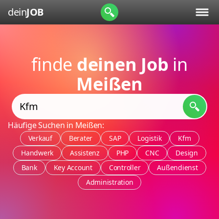
dein
JOB
finde
deinen Job
in
Meißen
Häufige Suchen in Meißen:
Verkauf
Berater
SAP
Logistik
Kfm
Handwerk
Assistenz
PHP
CNC
Design
Bank
Key Account
Controller
Außendienst
Administration