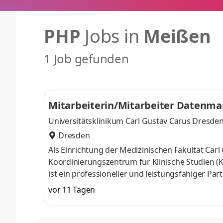
PHP
Jobs in
Meißen
1 Job gefunden
Mitarbeiterin/Mitarbeiter Datenm
Universitätsklinikum Carl Gustav Carus Dresde
Dresden
Als Einrichtung der Medizinischen Fakultät Car
Koordinierungszentrum für Klinische Studien (K
ist ein professioneller und leistungsfähiger Pa
Medizinprodukten. Aufgaben Konzeption und 
vor 11 Tagen
Phasen I bis IV im In- und Ausland entspreche
Richtlinien Entwicklung klinischer Studiendaten
Dokumentation der durchgeführten Prozesse, s