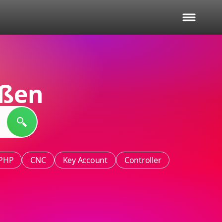
ßen
PHP
CNC
Key Account
Controller