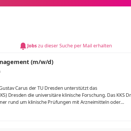
Jobs
zu dieser Suche per Mail erhalten
anagement (m/w/d)
n
l Gustav Carus der TU Dresden unterstützt das
KS) Dresden die universitäre klinische Forschung. Das KKS D
rtner rund um klinische Prüfungen mit Arzneimitteln oder
Durchführung des Datenmanagements für Klinische Prüfung
nd internationalem Standard ICH-GCP sowie den gesetzlichen
banken inkl. Erstellung von Plausibilitäts- und Konsistenzche
owie die Sicherung der Daten