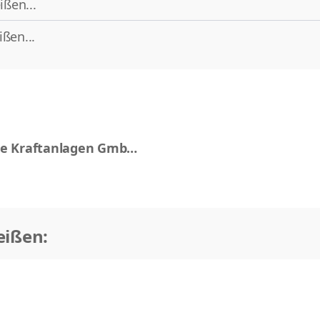
ißen...
ßen...
e Kraftanlagen GmbH
eißen: