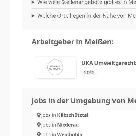
Wie viele Stellenangebote gibt es in Me
Welche Orte liegen in der Nähe von Mei
Arbeitgeber in Meißen:
UKA Umweltgerecht
& Co. KG
9 Jobs
Jobs in der Umgebung von M
Jobs in
Käbschütztal
Jobs in
Niederau
Jobs in
Weinböhla