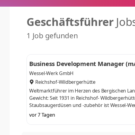
Geschäftsführer
Job
1 Job gefunden
Business Development Manager (m
Wessel-Werk GmbH
Reichshof-Wildbergerhütte
Weltmarktführer im Herzen des Bergischen Lan
Gewicht: Seit 1931 in Reichshof- Wildbergerhütte
Staubsaugerdüsen und -zubehör ist Wessel-Wer
namhaften Staubsaugerhersteller der Welt vert
vor 7 Tagen
Produktionsstandorten in Deutschland, Polen un
konsequent international aufgestellt - und wac
Standard- und Elektrodüsen über Turbobürsten 