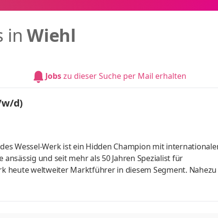
s in
Wiehl
Jobs
zu dieser Suche per Mail erhalten
/w/d)
des Wessel-Werk ist ein Hidden Champion mit international
 ansässig und seit mehr als 50 Jahren Spezialist für
k heute weltweiter Marktführer in diesem Segment. Nahezu 
rauen auf unsere Produkte. Mit rund 360 Mitarbeitenden un
d China sowie einer Vertriebsgesellschaft in den USA sind w
hsen jetzt aktiv in neue Kundensegmente. Unser Portfolio rei
bis hin zu energie