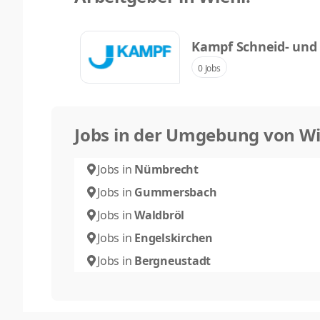
Kampf Schneid- und
Co. KG
0 Jobs
Jobs in der Umgebung von Wi
Jobs in
Nümbrecht
Jobs in
Gummersbach
Jobs in
Waldbröl
Jobs in
Engelskirchen
Jobs in
Bergneustadt