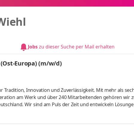
Wiehl
Jobs
zu dieser Suche per Mail erhalten
 (Ost-Europa) (m/w/d)
Tradition, Innovation und Zuverlässigkeit. Mit mehr als sec
neration am Werk und über 240 Mitarbeitenden gehören wir 
schland. Wir sind am Puls der Zeit und entwickeln Lösunge
it schaffen. Willkommen bei den Machern, Visionären und
 mit Menschen im In- und Ausland? Sie behalten stets den Üb
n einen engagierten und verantwortungsbewussten Key Acc
ufgaben Als Key