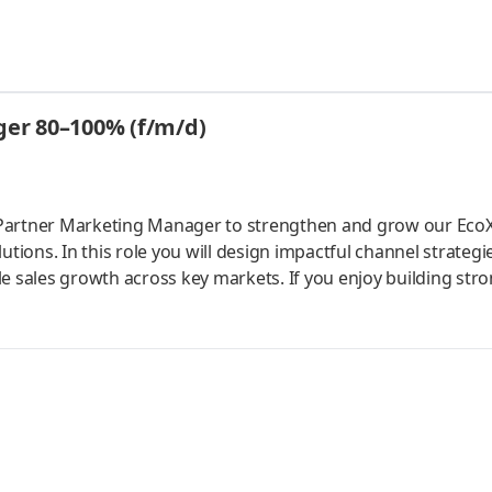
ind wir international an Standorten in Deutschland, der Sl
asilien und der Türkei vertreten. Sie möchten internationale
rschließen? Dann werden Sie Teil unseres Teams in Wiehl 
motive & Indus
er 80–100% (f/m/d)
/Partner Marketing Manager to strengthen and grow our Eco
tions. In this role you will design impactful channel strategi
e sales growth across key markets. If you enjoy building str
 turning insights into measurable results. This is a great op
 glance: When and where?As soon as possible in Wiehl
rs:40 Your contact person?Peter Müller, Senior Talent Acquis