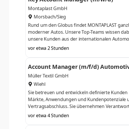
Montaplast GmbH
Morsbach/Sieg
Rund um den Globus findet MONTAPLAST ganz­he
moderner Autos. Unsere Top-Teams wissen dabei i
unsere Kunden aus der inter­natio­nalen Auto­mo
MONTAPLAST sind die Menschen, die tagtäglich f
vor etwa 2 Stunden
gruppen und alle Standorte hinweg. Mit Stolz 
und wissen, wo Ihre Kompetenzen liegen, die He
Account Manager (m/f/d) Automotive
wollen den nächsten Schritt Ihrer
Müller Textil GmbH
Wiehl
Sie betreuen und entwickeln definierte Kunden und Geschäfts
Märkte, Anwendungen und Kundenpotenziale und
Vertragsabschluss. Sie übernehmen Verantwortung für die Erreichung und nachhaltige Steigerung der Umsatz- und
Ergebnisziele in Ihrem Verantwortungsbereich. Sie analysieren Markttrends, Kundenanforderungen un
vor etwa 4 Stunden
Wettbewerbsaktivitäten, um neue Geschäftsmög