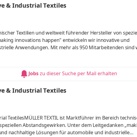
 & Industrial Textiles
scher Textilien und weltweit führender Hersteller von spezie
king innovations happen" entwickeln wir innovative und
trielle Anwendungen. Mit mehr als 950 Mitarbeitenden sind 
 Slowakei, den USA, Mexiko, China, Indien, Korea, Japan, Brasi
Jobs
zu dieser Suche per Mail erhalten
 & Industrial Textiles
al TextilesMÜLLER TEXTIL ist Marktführer im Bereich techni
on speziellen Abstandsgewirken. Unter dem Leitgedanken „mak
und nachhaltige Lösungen für automobile und industrielle