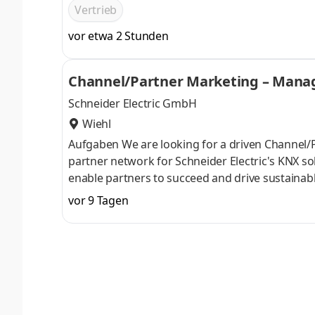
Anwendungen. Mit mehr als 950 Mitarbeitenden s
Vertrieb
den USA, Mexiko, China, Indien, Korea, Japan, Br
vor etwa 2 Stunden
Kundenbeziehungen ausbauen und neue Märkte e
Gummersbach: Account Manager (m/w/d) Auto
Channel/Partner Marketing – Manag
Schneider Electric GmbH
Wiehl
Aufgaben We are looking for a driven Channel
partner network for Schneider Electric's KNX solu
enable partners to succeed and drive sustainabl
partnerships, developing effective programs and
vor 9 Tagen
to make a real impact. All key information at a
Duration:Unlimited Vacation:30 days Weekly hou
Business Partner Our Benefits: Work w