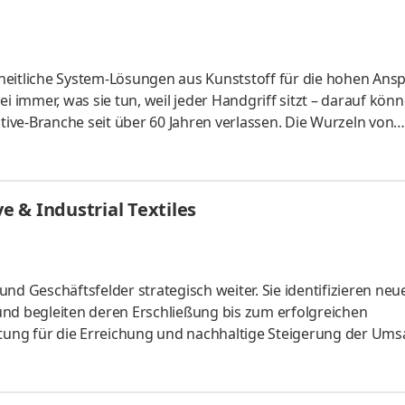
itliche System-Lösungen aus Kunst­stoff für die hohen An­s
mmer, was sie tun, weil jeder Hand­griff sitzt – darauf könn
tive-Branche seit über 60 Jahren ver­lassen. Die Wurzeln von
ür MONTAPLAST arbeiten – über alle Hierarchiestufen, alle B
sagen wir: Menschen machen MONTAPLAST! Sie sind voller Tat
raus­forderungen der Automobil­industrie faszinieren Sie ode
 & Industrial Textiles
felder strategisch weiter. Sie identifizieren neue
 begleiten deren Erschließung bis zum erfolgreichen
d
lichkeiten abzuleiten.