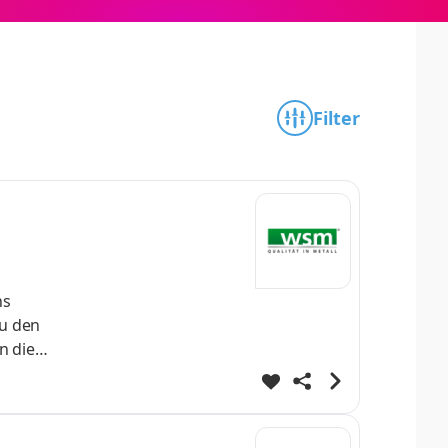
Filter
hs
zu den
n die
erblick
ount