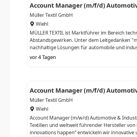
Account Manager (m/f/d) Automotive
Müller Textil GmbH
Wiehl
MÜLLER TEXTIL ist Marktführer im Bereich techni
Abstandsgewirken. Unter dem Leitgedanken "ma
nachhaltige Lösungen für automobile und indus
international an Standorten in Deutschland, der
vor 4 Tagen
der Türkei vertreten.
Account Manager (m/f/d) Automotive
Müller Textil GmbH
Wiehl
Account Manager (m/w/d) Automotive & Industri
Textilien und weltweit führender Hersteller v
innovations happen“ entwickeln wir innovative 