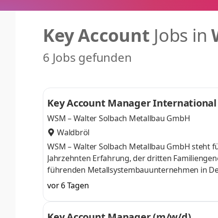
Key Account
Jobs in
6 Jobs gefunden
Key Account Manager International
WSM – Walter Solbach Metallbau GmbH
Waldbröl
WSM – Walter Solbach Metallbau GmbH steht für 
Jahrzehnten Erfahrung, der dritten Familienge
führenden Metallsystembauunternehmen in Deut
schützen, Orientierung geben und Nachhaltigke
vor 6 Tagen
Teamplayern! Ihre Stärke ist die Kommunikation
über komplexe Kundenbeziehungen? Wir suche
Key Account Manager (m/w/d)
Manager International (Ost-Europa) (m/w/d). A