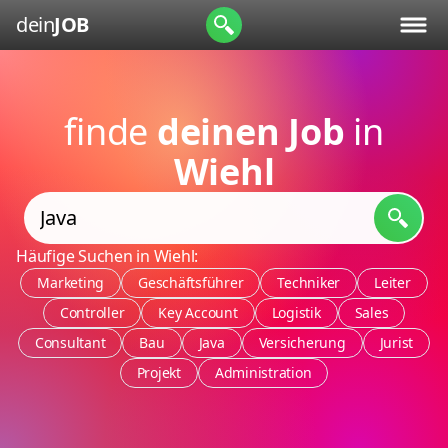
dein
JOB
finde
deinen Job
in
Wiehl
Häufige Suchen in Wiehl:
Marketing
Geschäftsführer
Techniker
Leiter
Controller
Key Account
Logistik
Sales
Consultant
Bau
Java
Versicherung
Jurist
Projekt
Administration