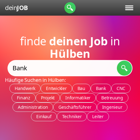
dein
JOB
finde
deinen Job
in
Hülben
Häufige Suchen in Hülben:
Handwerk
Entwickler
Bau
Bank
CNC
Finanz
Projekt
Informatiker
Betreuung
Administration
Geschäftsführer
Ingenieur
Einkauf
Techniker
Leiter