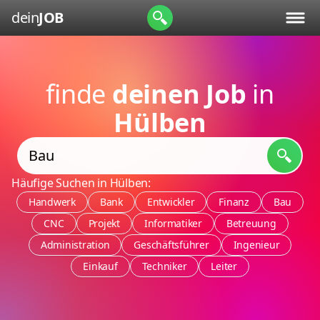
dein
JOB
finde
deinen Job
in
Hülben
Häufige Suchen in Hülben:
Handwerk
Bank
Entwickler
Finanz
Bau
CNC
Projekt
Informatiker
Betreuung
Administration
Geschäftsführer
Ingenieur
Einkauf
Techniker
Leiter