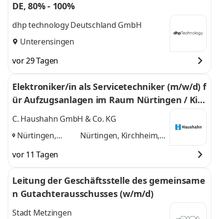
DE, 80% - 100%
dhp technology Deutschland GmbH
Unterensingen
vor 29 Tagen
Elektroniker/in als Servicetechniker (m/w/d) f
ür Aufzugsanlagen im Raum Nürtingen / Kirc
hheim (Teck) / Plochingen
C. Haushahn GmbH & Co. KG
Nürtingen,
Nürtingen, Kirchheim,
Kirchheim,
Plochingen
und 1
vor 11 Tagen
Plochingen
,
weitere
Leitung der Geschäftsstelle des gemeinsame
n Gutachterausschusses (w/m/d)
Stadt Metzingen