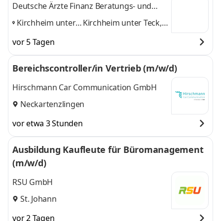
d)
Deutsche Ärzte Finanz Beratungs- und
Vermittlungs AG
Kirchheim unter
Kirchheim unter Teck,
Teck, Tübingen,
Tübingen, Stuttgart
vor 5 Tagen
Stuttgart
,
und 1 weitere
Bereichscontroller/in Vertrieb (m/w/d)
Hirschmann Car Communication GmbH
Neckartenzlingen
vor etwa 3 Stunden
Ausbildung Kaufleute für Büromanagement
(m/w/d)
RSU GmbH
St. Johann
vor 2 Tagen