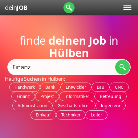
dein
JOB
finde
deinen Job
in
Hülben
Häufige Suchen in Hülben:
Handwerk
Bank
Entwickler
Bau
CNC
Finanz
Projekt
Informatiker
Betreuung
Administration
Geschäftsführer
Ingenieur
Einkauf
Techniker
Leiter