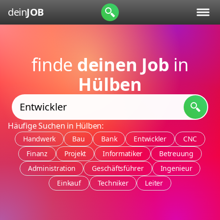
dein
JOB
finde
deinen Job
in
Hülben
Häufige Suchen in Hülben:
Handwerk
Bau
Bank
Entwickler
CNC
Finanz
Projekt
Informatiker
Betreuung
Administration
Geschäftsführer
Ingenieur
Einkauf
Techniker
Leiter