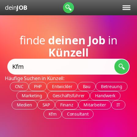
dein
JOB
finde
deinen Job
in
Künzell
Häufige Suchen in Künzell:
CNC
PHP
Entwickler
Bau
Betreuung
Marketing
Geschäftsführer
Handwerk
Medien
SAP
Finanz
Mitarbeiter
IT
Kfm
Consultant