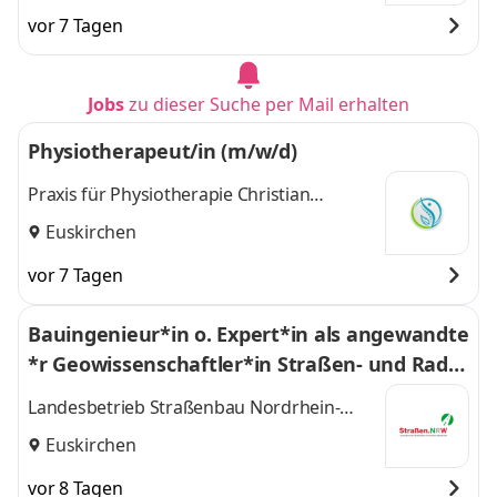
Euskirchen, Köln,
Köln, Essen
und 2
vor 7 Tagen
Essen
,
weitere
Jobs
zu dieser Suche per Mail erhalten
Physiotherapeut/in (m/w/d)
Praxis für Physiotherapie Christian
Reimann
Euskirchen
vor 7 Tagen
Bauingenieur*in o. Expert*in als angewandte
*r Geowissenschaftler*in Straßen- und Radw
egebau (w/m/d)
Landesbetrieb Straßenbau Nordrhein-
Westfalen (Straßen.NRW)
Euskirchen
vor 8 Tagen