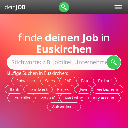
dein
JOB
finde
deinen Job
in
Euskirchen
Häufige Suchen in Euskirchen:
Entwickler
Sales
SAP
Bau
Einkauf
Bank
Handwerk
Projekt
Java
Verkäuferin
Controller
Verkauf
Marketing
Key Account
Außendienst