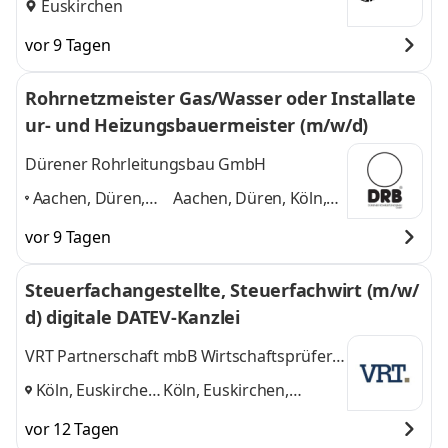
Euskirchen
vor 9 Tagen
Rohrnetzmeister Gas/Wasser oder Installate
ur- und Heizungsbauermeister (m/w/d)
Dürener Rohrleitungsbau GmbH
Aachen, Düren,
Aachen, Düren, Köln,
Köln, Euskirchen,
Euskirchen, Heinsberg,
vor 9 Tagen
Heinsberg,
Mönchengladbach
Mönchengladbach
,
und 4 weitere
Steuerfachangestellte, Steuerfachwirt (m/w/
d) digitale DATEV-Kanzlei
VRT Partnerschaft mbB Wirtschaftsprüfer
Steuerberater Rechtsanwälte
Köln, Euskirchen,
Köln, Euskirchen,
Meckenheim
,
Meckenheim
und 1
vor 12 Tagen
weitere