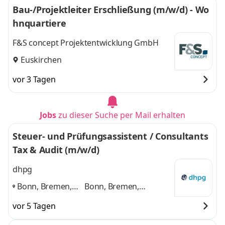
Bau-/Projektleiter Erschließung (m/w/d) - Wo
hnquartiere
F&S concept Projektentwicklung GmbH
Euskirchen
vor 3 Tagen
Jobs
zu dieser Suche per Mail erhalten
Steuer- und Prüfungsassistent / Consultants
Tax & Audit (m/w/d)
dhpg
Bonn, Bremen,
Bonn, Bremen,
Euskirchen, Köln,
Euskirchen, Köln,
vor 5 Tagen
Stuttgart
,
Stuttgart
und 3 weitere