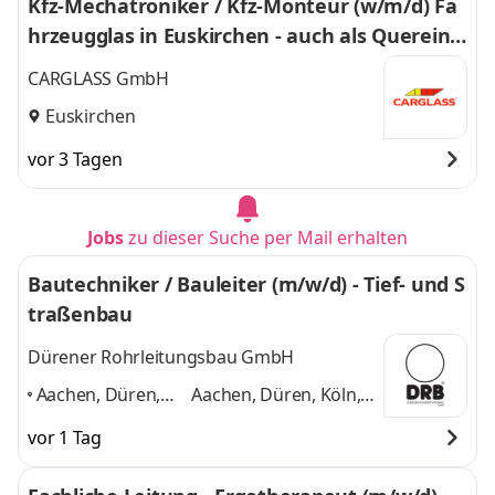
Kfz-Mechatroniker / Kfz-Monteur (w/m/d) Fa
hrzeugglas in Euskirchen - auch als Quereins
tieg 351
CARGLASS GmbH
Euskirchen
vor 3 Tagen
Jobs
zu dieser Suche per Mail erhalten
Bautechniker / Bauleiter (m/w/d) - Tief- und S
traßenbau
Dürener Rohrleitungsbau GmbH
Aachen, Düren,
Aachen, Düren, Köln,
Köln, Euskirchen,
Euskirchen, Heinsberg,
vor 1 Tag
Heinsberg,
Mönchengladbach
Mönchengladbach
,
und 4 weitere