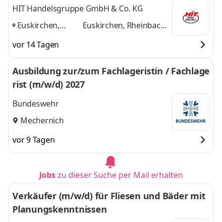
HIT Handelsgruppe GmbH & Co. KG
Euskirchen,
Euskirchen, Rheinbach,
Rheinbach, Bad
Bad Neuenahr
und 1
vor 14 Tagen
Neuenahr
,
weitere
Ausbildung zur/zum Fachlageristin / Fachlage
rist (m/w/d) 2027
Bundeswehr
Mechernich
vor 9 Tagen
Jobs
zu dieser Suche per Mail erhalten
Verkäufer (m/w/d) für Fliesen und Bäder mit
Planungskenntnissen