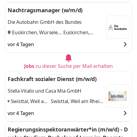
Nachtragsmanager (w/m/d)
Die Autobahn GmbH des Bundes
Euskirchen, Würselen
Euskirchen,
und
Würselen
vor 4 Tagen
Jobs
zu dieser Suche per Mail erhalten
Fachkraft sozialer Dienst (m/w/d)
Stella Vitalis und Casa Mia GmbH
Swisttal, Weil am
Swisttal, Weil am Rhein,
Rhein, Bad
Bad Bellingen
und 1
vor 4 Tagen
Bellingen
,
weitere
Regierungsinspektoranwärter*in (m/w/d) - D