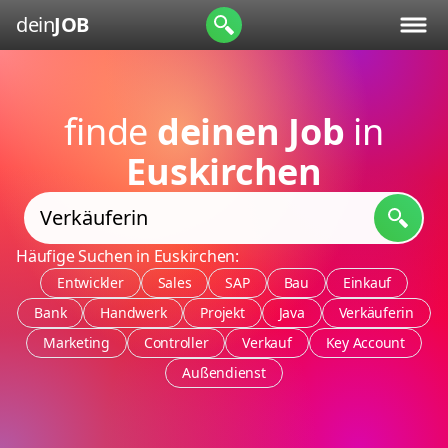
dein
JOB
finde
deinen Job
in
Euskirchen
Häufige Suchen in Euskirchen:
Entwickler
Sales
SAP
Bau
Einkauf
Bank
Handwerk
Projekt
Java
Verkäuferin
Marketing
Controller
Verkauf
Key Account
Außendienst